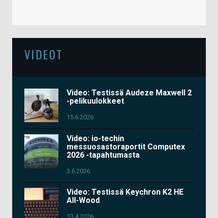
VIDEOT
Video: Testissä Audeze Maxwell 2
-pelikuulokkeet
15.6.2026
Video: io-techin
messuosastoraportit Computex
2026 -tapahtumasta
3.6.2026
Video: Testissä Keychron K2 HE
All-Wood
13.4.2026