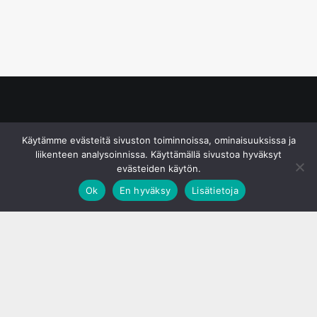
© S&J Media Oy
Käytämme evästeitä sivuston toiminnoissa, ominaisuuksissa ja
liikenteen analysoinnissa. Käyttämällä sivustoa hyväksyt
evästeiden käytön.
Ok
En hyväksy
Lisätietoja
;