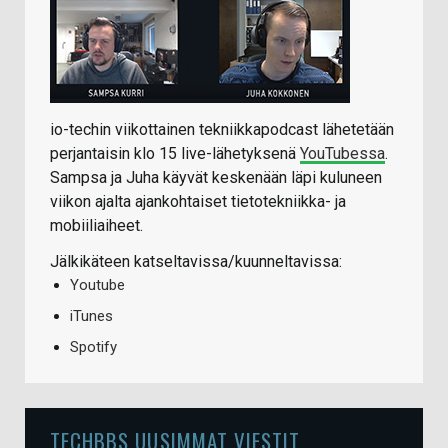
io-techin viikottainen tekniikkapodcast lähetetään
perjantaisin klo 15 live-lähetyksenä
YouTubessa
.
Sampsa ja Juha käyvät keskenään läpi kuluneen
viikon ajalta ajankohtaiset tietotekniikka- ja
mobiiliaiheet.
Jälkikäteen katseltavissa/kuunneltavissa:
Youtube
iTunes
Spotify
TECHBBS UUSIMMAT VIESTIT