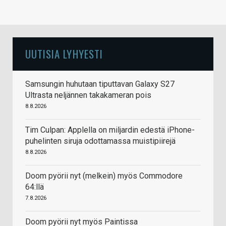
UUTISIA LYHYESTI
Samsungin huhutaan tiputtavan Galaxy S27
Ultrasta neljännen takakameran pois
8.8.2026
Tim Culpan: Applella on miljardin edestä iPhone-
puhelinten siruja odottamassa muistipiirejä
8.8.2026
Doom pyörii nyt (melkein) myös Commodore
64:llä
7.8.2026
Doom pyörii nyt myös Paintissa