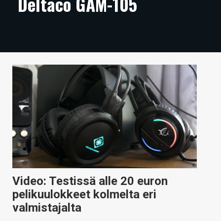
Deltaco GAM-105
ARTIKKELIT
VIDEOT
TECHBBS
TIETOA
HINTA.FI
KAUPPA
VAIHDA TEEMA
Video: Testissä alle 20 euron
HAKU
pelikuulokkeet kolmelta eri
valmistajalta