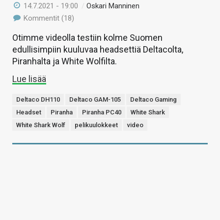
14.7.2021 - 19:00
/
Oskari Manninen
Kommentit (18)
Otimme videolla testiin kolme Suomen
edullisimpiin kuuluvaa headsettiä Deltacolta,
Piranhalta ja White Wolfilta.
Lue lisää
Deltaco DH110
Deltaco GAM-105
Deltaco Gaming
Headset
Piranha
Piranha PC40
White Shark
White Shark Wolf
pelikuulokkeet
video