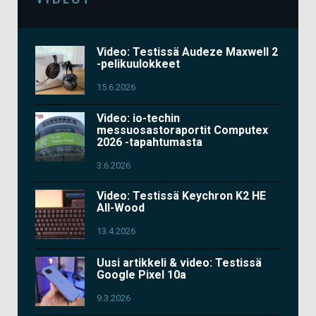
Video: Testissä Audeze Maxwell 2
-pelikuulokkeet
15.6.2026
Video: io-techin
messuosastoraportit Computex
2026 -tapahtumasta
3.6.2026
Video: Testissä Keychron K2 HE
All-Wood
13.4.2026
Uusi artikkeli & video: Testissä
Google Pixel 10a
9.3.2026