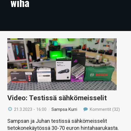
wiha
ARTIKKELIT
VIDEOT
TECHBBS
TIETOA
HINTA.FI
KAUPPA
VAIHDA TEEMA
Video: Testissä sähkömeisselit
21.3.2023 - 16:00
/
Sampsa Kurri
Kommentit (32)
HAKU
Sampsan ja Juhan testissä sähkömeisselit
tietokonekäytössä 30-70 euron hintahaarukasta.