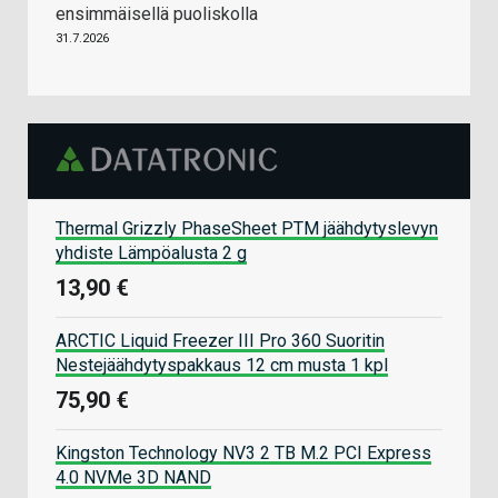
ensimmäisellä puoliskolla
31.7.2026
Thermal Grizzly PhaseSheet PTM jäähdytyslevyn
yhdiste Lämpöalusta 2 g
13,90 €
ARCTIC Liquid Freezer III Pro 360 Suoritin
Nestejäähdytyspakkaus 12 cm musta 1 kpl
75,90 €
Kingston Technology NV3 2 TB M.2 PCI Express
4.0 NVMe 3D NAND