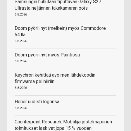
Samsungin huhutaan tiputtavan Galaxy S27
Ultrasta neljännen takakameran pois
6.8.2026
Doom pyörii nyt (melkein) myös Commodore
64:llä
6.8.2026
Doom pyörii nyt myös Paintissa
6.8.2026
Keychron kehittää avoimen lähdekoodin
firmwarea pelihiiriin
5.8.2026
Honor uudisti logonsa
5.8.2026
Counterpoint Research: Mobiilijärjestelmäpiirien
toimitukset laskivat jopa 15 % vuoden