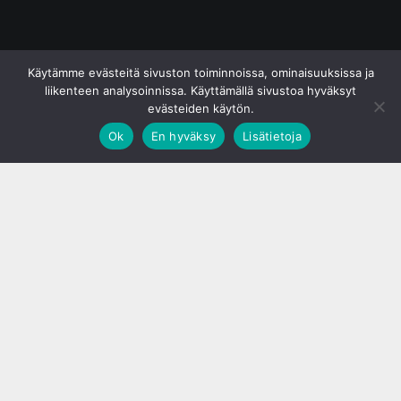
© S&J Media Oy
Käytämme evästeitä sivuston toiminnoissa, ominaisuuksissa ja
liikenteen analysoinnissa. Käyttämällä sivustoa hyväksyt
evästeiden käytön.
Ok
En hyväksy
Lisätietoja
;