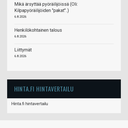
Mikä ärsyttää pyöräilijöissä (Oli:
Kilpapyöräilijöiden "pakat"..)
6.8.2026
Henkilökohtainen talous
6.8.2026
Liittymät
6.8.2026
HINTA.FI HINTAVERTAILU
Hinta.fi hintavertailu