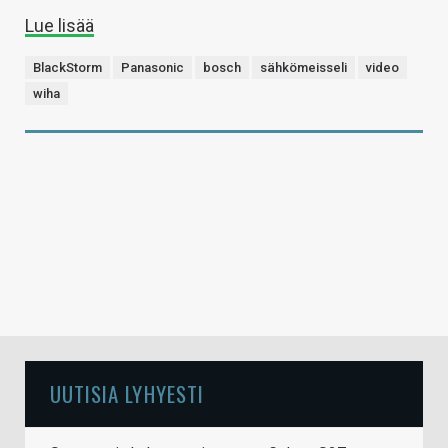
Lue lisää
BlackStorm
Panasonic
bosch
sähkömeisseli
video
wiha
UUTISIA LYHYESTI