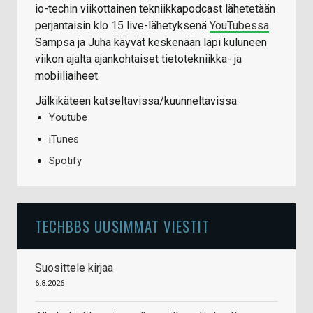
io-techin viikottainen tekniikkapodcast lähetetään
perjantaisin klo 15 live-lähetyksenä
YouTubessa
.
Sampsa ja Juha käyvät keskenään läpi kuluneen
viikon ajalta ajankohtaiset tietotekniikka- ja
mobiiliaiheet.
Jälkikäteen katseltavissa/kuunneltavissa:
Youtube
iTunes
Spotify
TECHBBS UUSIMMAT VIESTIT
Suosittele kirjaa
6.8.2026