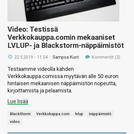
Video: Testissä
Verkkokauppa.comin mekaaniset
LVLUP- ja Blackstorm-näppäimistöt
22.5.2019 - 11:54
/
Sampsa Kurri
Kommentit (3)
Testaamme videolla kahden
Verkkokauppa.comissa myytävän alle 50 euron
hintaisen mekaanisen näppäimistön nopeutta,
kirjoittamista ja pelaamista.
Lue lisää
BlackStorm
Verkkokappa.com
lvlup
näppäimistö
video