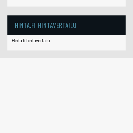
HINTA.FI HINTAVERTAILU
Hinta.fi hintavertailu