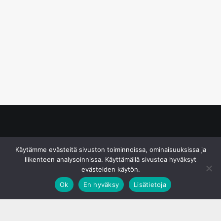
© S&J Media Oy
Käytämme evästeitä sivuston toiminnoissa, ominaisuuksissa ja
liikenteen analysoinnissa. Käyttämällä sivustoa hyväksyt
evästeiden käytön.
Ok
En hyväksy
Lisätietoja
;