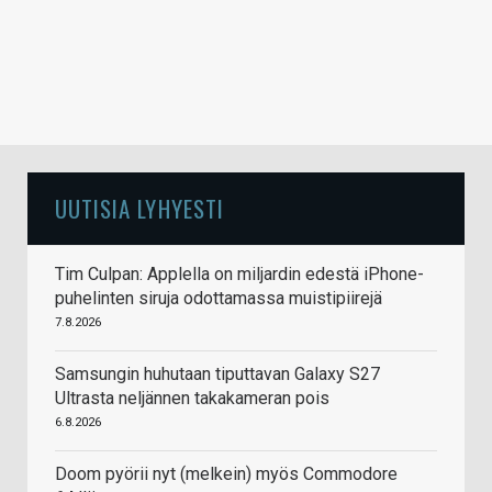
UUTISIA LYHYESTI
Tim Culpan: Applella on miljardin edestä iPhone-
puhelinten siruja odottamassa muistipiirejä
7.8.2026
Samsungin huhutaan tiputtavan Galaxy S27
Ultrasta neljännen takakameran pois
6.8.2026
Doom pyörii nyt (melkein) myös Commodore