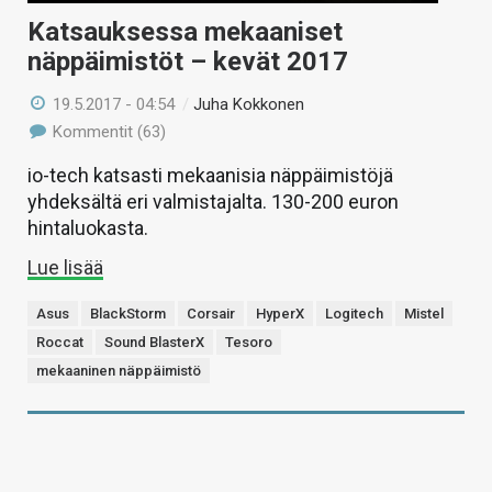
Katsauksessa mekaaniset
näppäimistöt – kevät 2017
19.5.2017 - 04:54
/
Juha Kokkonen
Kommentit (63)
io-tech katsasti mekaanisia näppäimistöjä
yhdeksältä eri valmistajalta. 130-200 euron
hintaluokasta.
Lue lisää
Asus
BlackStorm
Corsair
HyperX
Logitech
Mistel
Roccat
Sound BlasterX
Tesoro
mekaaninen näppäimistö