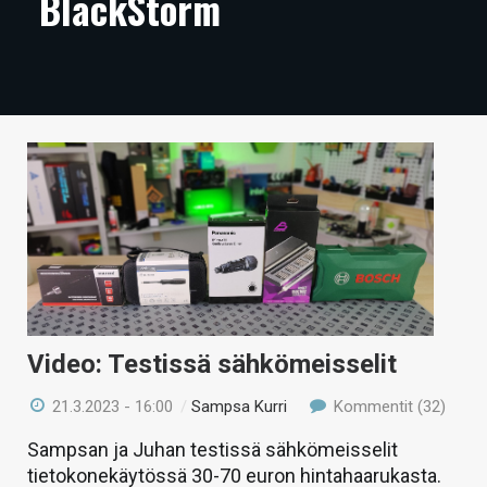
BlackStorm
ARTIKKELIT
VIDEOT
TECHBBS
TIETOA
HINTA.FI
KAUPPA
VAIHDA TEEMA
Video: Testissä sähkömeisselit
21.3.2023 - 16:00
/
Sampsa Kurri
Kommentit (32)
HAKU
Sampsan ja Juhan testissä sähkömeisselit
tietokonekäytössä 30-70 euron hintahaarukasta.