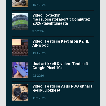
15.6.2026
Video: io-techin
messuosastoraportit Computex
2026 -tapahtumasta
3.6.2026
Video: Testissä Keychron K2 HE
All-Wood
13.4.2026
Uusi artikkeli & video: Testissä
Google Pixel 10a
9.3.2026
Video: Testissä Asus ROG Kithara
-pelikuulokkeet
11.2.2026