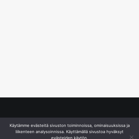
© S&J Media Oy
Käytämme evästeitä sivuston toiminnoissa, ominaisuuksissa ja
liikenteen analysoinnissa. Käyttämällä sivustoa hyväksyt
evästeiden käytön.