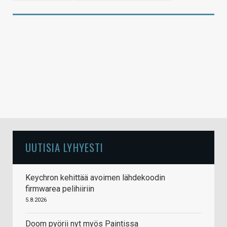
UUTISIA LYHYESTI
Keychron kehittää avoimen lähdekoodin
firmwarea pelihiiriin
5.8.2026
Doom pyörii nyt myös Paintissa