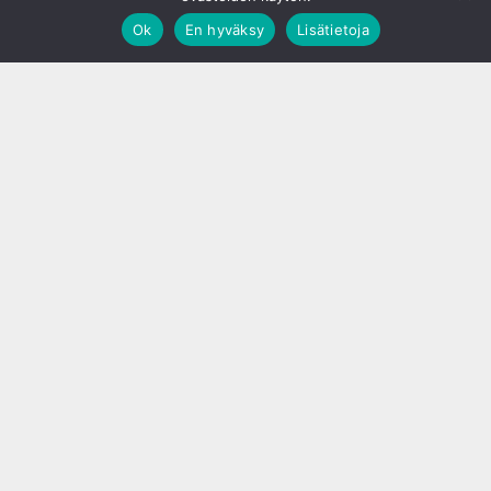
Ok
En hyväksy
Lisätietoja
;