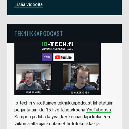
Lisää videoita
TEKNIIKKAPODCAST
io-techin viikottainen tekniikkapodcast lähetetään
perjantaisin klo 15 live-lähetyksenä
YouTubessa
.
Sampsa ja Juha käyvät keskenään läpi kuluneen
viikon ajalta ajankohtaiset tietotekniikka- ja