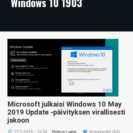
Windows 10 1903
ARTIKKELIT
VIDEOT
TECHBBS
TIETOA
HINTA.FI
KAUPPA
VAIHDA TEEMA
Microsoft julkaisi Windows 10 May
2019 Update -päivityksen virallisesti
HAKU
jakoon
22.5.2019 - 13:53
/
Petrus Laine
Kommentit (63)