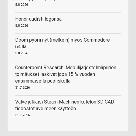
5.8.2026
Honor uudisti logonsa
5.8.2026
Doom pyörii nyt (melkein) myös Commodore
64:llä
3.8.2026
Counterpoint Research: Mobiilijärjestelmäpiirien
toimitukset laskivat jopa 15 % vuoden
ensimmäisellä puoliskolla
31.7.2026
Valve julkaisi Steam Machinen kotelon 3D CAD -
tiedostot avoimeen käyttöön
31.7.2026