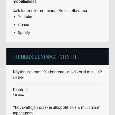
mobiiliaiheet.
Jälkikäteen katseltavissa/kuunneltavissa:
Youtube
iTunes
Spotify
TECHBBS UUSIMMAT VIESTIT
Näytönohjaimet - Yleisthreadi, mikä kortti minulle?
6.8.2026
Diablo 4
6.8.2026
Yhdysvaltojen sisä- ja ulkopolitiikka & muut maan
tapahtumat