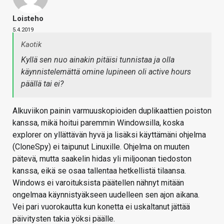
Loisteho
5.4.2019
Kaotik
Kyllä sen nuo ainakin pitäisi tunnistaa ja olla
käynnistelemättä omine lupineen oli active hours
päällä tai ei?
Alkuviikon painin varmuuskopioiden duplikaattien poiston
kanssa, mikä hoitui paremmin Windowsilla, koska
explorer on yllättävän hyvä ja lisäksi käyttämäni ohjelma
(CloneSpy) ei taipunut Linuxille. Ohjelma on muuten
pätevä, mutta saakelin hidas yli miljoonan tiedoston
kanssa, eikä se osaa tallentaa hetkellistä tilaansa.
Windows ei varoituksista päätellen nähnyt mitään
ongelmaa käynnistyäkseen uudelleen sen ajon aikana.
Vei pari vuorokautta kun konetta ei uskaltanut jättää
päivitysten takia yöksi päälle.