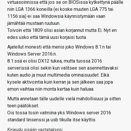
virtuasoinnissa että jos se on BIOSissa kytkettynä päälle
niin LGA 1366 koneilla (ei koske muuten LGA 775 tai
1156:sia) ei saa Windowsia käynnistymään vaan
jämähtää mustaan ruutuun.
Toivoin että 1809 olisi asian korjannut mutta Ei. Nyt en
edes usko että tämä uusi korjaisi tuota.
Ajatellut monesti että menis joko Windows 8.1:n tai
Windows Server 2016:n.
8.1:ssä ei olisi DX12 tukea, mutta tuossa 2016
serverissä olisi sekin kun valitsee sen asennettavaksi
kuten audio ja muut multimedia ominaisuudet. Eikä
kysele aktivointia kuin kerran ja sen jälkeen saa jopa
emon vaihtaa niin monta kertaa kuin haluaa.
Mutta annetaan tälle uudelle vielä mahdollisuus ja sitten
teen päätökset.
Ois tossa tosin valmiina yks Windows server 2016
standard linsenssi ja usb tikulla itse käyttis.
Kirjaudu sisään vastataksesi