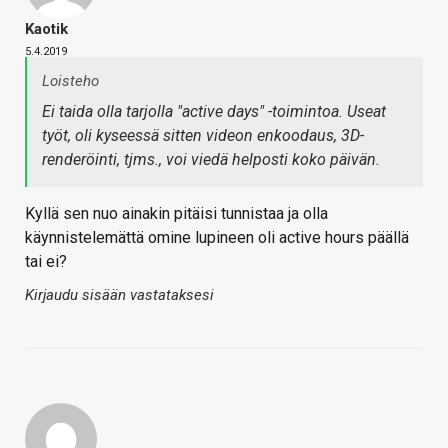
Kaotik
5.4.2019
Loisteho
Ei taida olla tarjolla "active days" -toimintoa. Useat
työt, oli kyseessä sitten videon enkoodaus, 3D-
renderöinti, tjms., voi viedä helposti koko päivän.
Kyllä sen nuo ainakin pitäisi tunnistaa ja olla
käynnistelemättä omine lupineen oli active hours päällä
tai ei?
Kirjaudu sisään vastataksesi