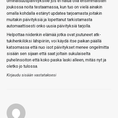
ominaisuuspäivityksille jos ei halua olla ensimmäisten
joukossa noita testaamassa, kun tuo on vielä ainakin
omalla kohdalla estänyt updatea tarjoamasta joitakin
muitakin päivityksiä ja lopettanut tarkistamasta
automaattisesti onko uusia päivityksiä tarjolla.
Helpottaa niidenkin elämää jotka ovat joutuneet atk-
tukihenkilöksi lähipiiriin, voi käydä itse paikan päällä
katsomassa että nuo isot päivitykset menee ongelmitta
sisään sen sijaan että saat joltain sukulaiselta
puhelinsoiton että koko paska laski alleen, mitäs nyt ja
oletko jo tulossa.
Kirjaudu sisään vastataksesi