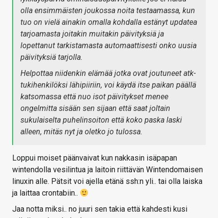
olla ensimmäisten joukossa noita testaamassa, kun
tuo on vielä ainakin omalla kohdalla estänyt updatea
tarjoamasta joitakin muitakin päivityksiä ja
lopettanut tarkistamasta automaattisesti onko uusia
päivityksiä tarjolla.
Helpottaa niidenkin elämää jotka ovat joutuneet atk-
tukihenkilöksi lähipiiriin, voi käydä itse paikan päällä
katsomassa että nuo isot päivitykset menee
ongelmitta sisään sen sijaan että saat joltain
sukulaiselta puhelinsoiton että koko paska laski
alleen, mitäs nyt ja oletko jo tulossa.
Loppui moiset päänvaivat kun nakkasin isäpapan
wintendolla vesilintua ja laitoin riittävän Wintendomaisen
linuxin alle. Pätsit voi ajella etänä ssh:n yli.. tai olla laiska
ja laittaa crontabiin..
Jaa notta miksi.. no juuri sen takia että kahdesti kusi