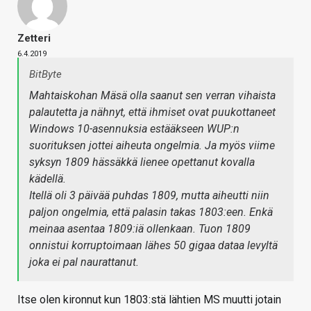
Zetteri
6.4.2019
BitByte
Mahtaiskohan Mäsä olla saanut sen verran vihaista
palautetta ja nähnyt, että ihmiset ovat puukottaneet
Windows 10-asennuksia estääkseen WUP:n
suorituksen jottei aiheuta ongelmia. Ja myös viime
syksyn 1809 hässäkkä lienee opettanut kovalla
kädellä.
Itellä oli 3 päivää puhdas 1809, mutta aiheutti niin
paljon ongelmia, että palasin takas 1803:een. Enkä
meinaa asentaa 1809:iä ollenkaan. Tuon 1809
onnistui korruptoimaan lähes 50 gigaa dataa levyltä
joka ei pal naurattanut.
Itse olen kironnut kun 1803:stä lähtien MS muutti jotain