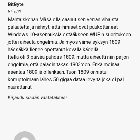
BitByte
6.4.2019
Mahtaiskohan Mäsä olla saanut sen verran vihaista
palautetta ja nähnyt, että ihmiset ovat puukottaneet
Windows 10-asennuksia estääkseen WUP:n suorituksen
jottei aiheuta ongelmia. Ja myös viime syksyn 1809
hässäkkä lienee opettanut kovalla kädellä.
Itellä oli 3 päivää puhdas 1809, mutta aiheutti niin paljon
ongelmia, että palasin takas 1803:een. Enkä meinaa
asentaa 1809:iä ollenkaan. Tuon 1809 onnistui
korruptoimaan lähes 50 gigaa dataa levyltä joka ei pal
naurattanut.
Kirjaudu sisään vastataksesi