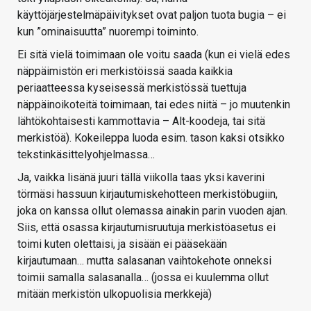
käyttöjärjestelmäpäivitykset ovat paljon tuota bugia – ei
kun ”ominaisuutta” nuorempi toiminto.
Ei sitä vielä toimimaan ole voitu saada (kun ei vielä edes
näppäimistön eri merkistöissä saada kaikkia
periaatteessa kyseisessä merkistössä tuettuja
näppäinoikoteitä toimimaan, tai edes niitä – jo muutenkin
lähtökohtaisesti kammottavia – Alt-koodeja, tai sitä
merkistöä). Kokeileppa luoda esim. tason kaksi otsikko
tekstinkäsittelyohjelmassa…
Ja, vaikka lisänä juuri tällä viikolla taas yksi kaverini
törmäsi hassuun kirjautumiskehotteen merkistöbugiin,
joka on kanssa ollut olemassa ainakin parin vuoden ajan.
Siis, että osassa kirjautumisruutuja merkistöasetus ei
toimi kuten olettaisi, ja sisään ei pääsekään
kirjautumaan… mutta salasanan vaihtokehote onneksi
toimii samalla salasanalla… (jossa ei kuulemma ollut
mitään merkistön ulkopuolisia merkkejä)