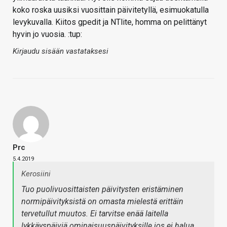
koko roska uusiksi vuosittain päivitetyllä, esimuokatulla
levykuvalla. Kiitos gpedit ja NTlite, homma on pelittänyt
hyvin jo vuosia. :tup:
Kirjaudu sisään vastataksesi
Prc
5.4.2019
Kerosiini
Tuo puolivuosittaisten päivitysten eristäminen
normipäivityksistä on omasta mielestä erittäin
tervetullut muutos. Ei tarvitse enää laitella
lykkäyspäiviä ominaisuuspäivityksille jos ei halua