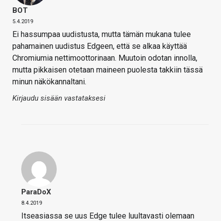
BOT
5.4.2019
Ei hassumpaa uudistusta, mutta tämän mukana tulee
pahamainen uudistus Edgeen, että se alkaa käyttää
Chromiumia nettimoottorinaan. Muutoin odotan innolla,
mutta pikkaisen otetaan maineen puolesta takkiin tässä
minun näkökannaltani.
Kirjaudu sisään vastataksesi
ParaDoX
8.4.2019
Itseasiassa se uus Edge tulee luultavasti olemaan