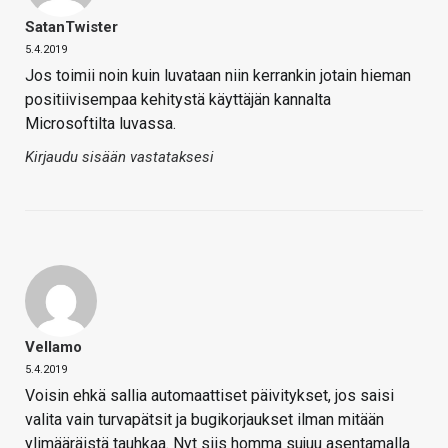
SatanTwister
5.4.2019
Jos toimii noin kuin luvataan niin kerrankin jotain hieman
positiivisempaa kehitystä käyttäjän kannalta
Microsoftilta luvassa.
Kirjaudu sisään vastataksesi
Vellamo
5.4.2019
Voisin ehkä sallia automaattiset päivitykset, jos saisi
valita vain turvapätsit ja bugikorjaukset ilman mitään
ylimääräistä tauhkaa. Nyt siis homma sujuu asentamalla