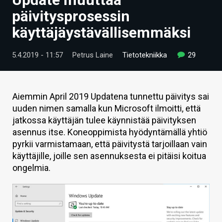
ARTIKKELIT
päivitysprosessin
käyttäjäystävällisemmäksi
VIDEOT
TECHBBS
5.4.2019 - 11:57
Petrus Laine
Tietotekniikka
29
TIETOA
HINTA.FI
Aiemmin April 2019 Updatena tunnettu päivitys sai
uuden nimen samalla kun Microsoft ilmoitti, että
KAUPPA
jatkossa käyttäjän tulee käynnistää päivityksen
asennus itse. Koneoppimista hyödyntämällä yhtiö
VAIHDA TEEMA
pyrkii varmistamaan, että päivitystä tarjoillaan vain
käyttäjille, joille sen asennuksesta ei pitäisi koitua
ongelmia.
HAKU