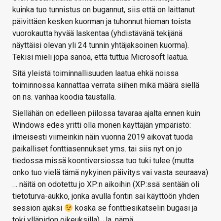
kuinka tuo tunnistus on bugannut, siis että on laittanut
päivittäen kesken kuorman ja tuhonnut hieman toista
vuorokautta hyvää laskentaa (yhdistävänä tekijänä
näyttäisi olevan yli 24 tunnin yhtäjaksoinen kuorma).
Tekisi mieli jopa sanoa, että tuttua Microsoft laatua.
Sitä yleistä toiminnallisuuden laatua ehkä noissa
toiminnossa kannattaa verrata siihen mikä määrä siellä
on ns. vanhaa koodia taustalla.
Siellähän on edelleen piilossa tavaraa ajalta ennen kuin
Windows edes yritti olla monen käyttäjän ympäristö:
ilmeisesti viimeinkin näin vuonna 2019 aikovat tuoda
paikalliset fonttiasennukset yms. tai siis nyt on jo
tiedossa missä koontiversiossa tuo tuki tulee (mutta
onko tuo vielä tämä nykyinen päivitys vai vasta seuraava)
… näitä on odotettu jo XP:n aikoihin (XP:ssä sentään oli
tietoturva-aukko, jonka avulla fontin sai käyttöön yhden
session ajaksi
koska se fonttiesikatselin bugasi ja
toki ylläpidon oikeuksilla). Ja, nämä