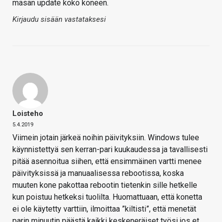
mäsän update koko koneen.
Kirjaudu sisään vastataksesi
Loisteho
5.4.2019
Viimein jotain järkeä noihin päivityksiin. Windows tulee
käynnistettyä sen kerran-pari kuukaudessa ja tavallisesti
pitää asennoitua siihen, että ensimmäinen vartti menee
päivityksissä ja manuaalisessa rebootissa, koska
muuten kone pakottaa rebootin tietenkin sille hetkelle
kun poistuu hetkeksi tuolilta. Huomattuaan, että konetta
ei ole käytetty varttiin, ilmoittaa ”kiltisti”, että menetät
parin minuutin päästä kaikki keskeneräiset työsi jos et