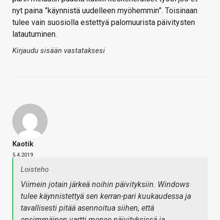
nyt paina ”käynnistä uudelleen myöhemmin”. Toisinaan
tulee vain suosiolla estettyä palomuurista päivitysten
latautuminen.
Kirjaudu sisään vastataksesi
Kaotik
5.4.2019
Loisteho
Viimein jotain järkeä noihin päivityksiin. Windows
tulee käynnistettyä sen kerran-pari kuukaudessa ja
tavallisesti pitää asennoitua siihen, että
ensimmäinen vartti menee päivityksissä ja