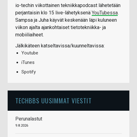
io-techin viikottainen tekniikkapodcast lähetetään
perjantaisin klo 15 live-lähetyksenä
YouTubessa
.
Sampsa ja Juha käyvät keskenään läpi kuluneen
viikon ajalta ajankohtaiset tietotekniikka- ja
mobiiliaiheet.
Jälkikäteen katseltavissa/kuunneltavissa:
Youtube
iTunes
Spotify
TECHBBS UUSIMMAT VIESTIT
Perunalastut
9.8.2026