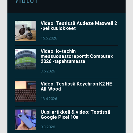
Video: Testissä Audeze Maxwell 2
-pelikuulokkeet
15.6.2026
Video: io-techin
messuosastoraportit Computex
2026 -tapahtumasta
3.6.2026
Video: Testissä Keychron K2 HE
All-Wood
13.4.2026
Uusi artikkeli & video: Testissä
Google Pixel 10a
9.3.2026