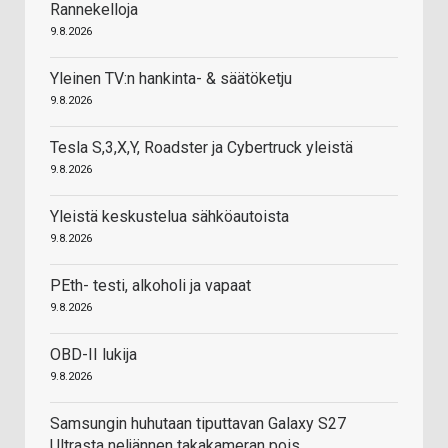
Rannekelloja
9.8.2026
Yleinen TV:n hankinta- & säätöketju
9.8.2026
Tesla S,3,X,Y, Roadster ja Cybertruck yleistä
9.8.2026
Yleistä keskustelua sähköautoista
9.8.2026
PEth- testi, alkoholi ja vapaat
9.8.2026
OBD-II lukija
9.8.2026
Samsungin huhutaan tiputtavan Galaxy S27
Ultrasta neljännen takakameran pois