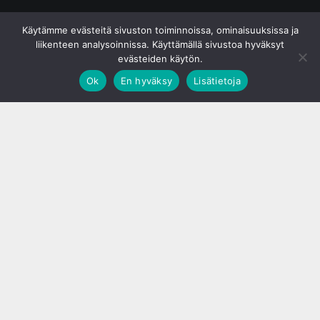
© S&J Media Oy
Käytämme evästeitä sivuston toiminnoissa, ominaisuuksissa ja
liikenteen analysoinnissa. Käyttämällä sivustoa hyväksyt
evästeiden käytön.
Ok
En hyväksy
Lisätietoja
;