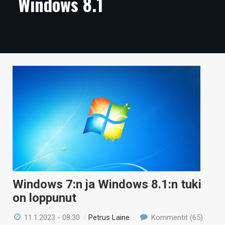
Windows 8.1
ARTIKKELIT
VIDEOT
TECHBBS
TIETOA
HINTA.FI
KAUPPA
VAIHDA TEEMA
Windows 7:n ja Windows 8.1:n tuki
HAKU
on loppunut
11.1.2023 - 08:30
/
Petrus Laine
Kommentit (65)