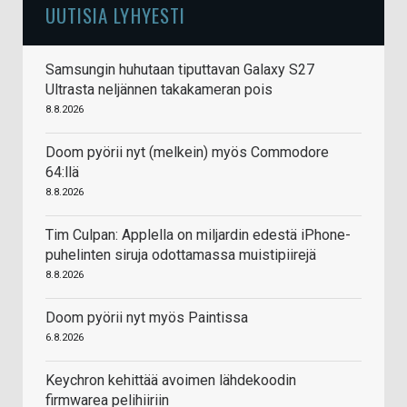
UUTISIA LYHYESTI
Samsungin huhutaan tiputtavan Galaxy S27
Ultrasta neljännen takakameran pois
8.8.2026
Doom pyörii nyt (melkein) myös Commodore
64:llä
8.8.2026
Tim Culpan: Applella on miljardin edestä iPhone-
puhelinten siruja odottamassa muistipiirejä
8.8.2026
Doom pyörii nyt myös Paintissa
6.8.2026
Keychron kehittää avoimen lähdekoodin
firmwarea pelihiiriin