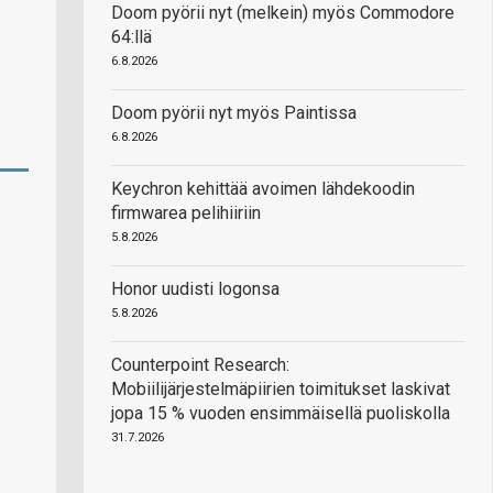
Doom pyörii nyt (melkein) myös Commodore
64:llä
6.8.2026
Doom pyörii nyt myös Paintissa
6.8.2026
Keychron kehittää avoimen lähdekoodin
firmwarea pelihiiriin
5.8.2026
Honor uudisti logonsa
5.8.2026
Counterpoint Research:
Mobiilijärjestelmäpiirien toimitukset laskivat
jopa 15 % vuoden ensimmäisellä puoliskolla
31.7.2026