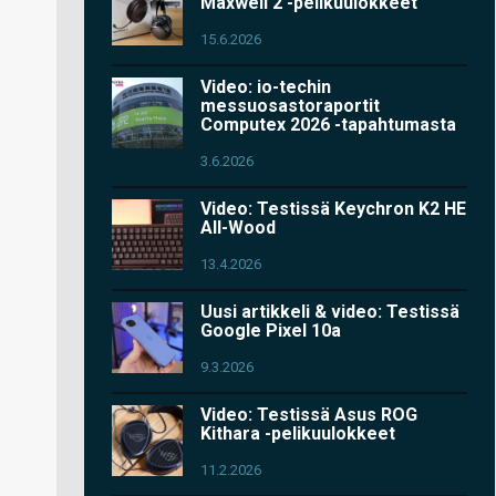
Maxwell 2 -pelikuulokkeet
15.6.2026
Video: io-techin
messuosastoraportit
Computex 2026 -tapahtumasta
3.6.2026
Video: Testissä Keychron K2 HE
All-Wood
13.4.2026
Uusi artikkeli & video: Testissä
Google Pixel 10a
9.3.2026
Video: Testissä Asus ROG
Kithara -pelikuulokkeet
11.2.2026