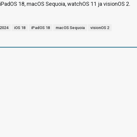
 iPadOS 18, macOS Sequoia, watchOS 11 ja visionOS 2.
2024
iOS 18
iPadOS 18
macOS Sequoia
visionOS 2