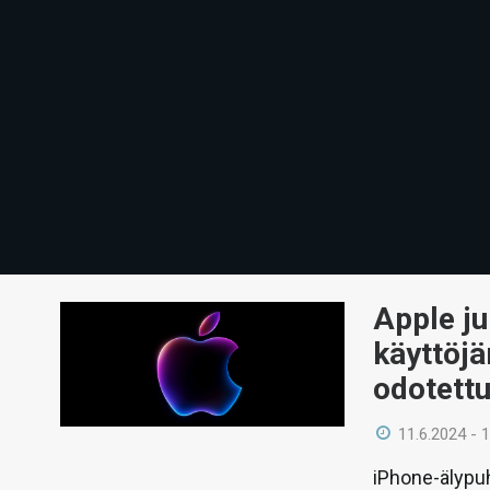
Apple j
käyttöjä
odotettu
11.6.2024 - 
iPhone-älypuh