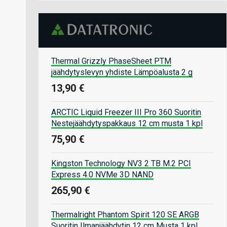
Thermal Grizzly PhaseSheet PTM
jäähdytyslevyn yhdiste Lämpöalusta 2 g
13,90 €
ARCTIC Liquid Freezer III Pro 360 Suoritin
Nestejäähdytyspakkaus 12 cm musta 1 kpl
75,90 €
Kingston Technology NV3 2 TB M.2 PCI
Express 4.0 NVMe 3D NAND
265,90 €
Thermalright Phantom Spirit 120 SE ARGB
Suoritin Ilmanjäähdytin 12 cm Musta 1 kpl