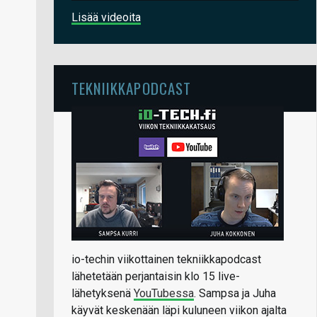
Lisää videoita
TEKNIIKKAPODCAST
io-techin viikottainen tekniikkapodcast
lähetetään perjantaisin klo 15 live-
lähetyksenä
YouTubessa
. Sampsa ja Juha
käyvät keskenään läpi kuluneen viikon ajalta