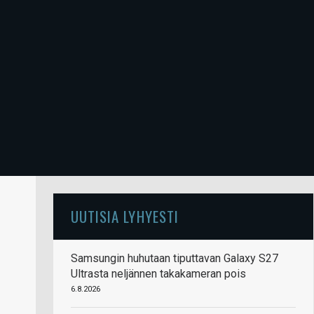
UUTISIA LYHYESTI
Samsungin huhutaan tiputtavan Galaxy S27
Ultrasta neljännen takakameran pois
6.8.2026