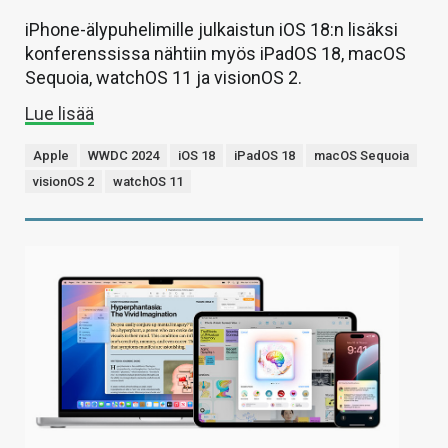
iPhone-älypuhelimille julkaistun iOS 18:n lisäksi
konferenssissa nähtiin myös iPadOS 18, macOS
Sequoia, watchOS 11 ja visionOS 2.
Lue lisää
Apple
WWDC 2024
iOS 18
iPadOS 18
macOS Sequoia
visionOS 2
watchOS 11