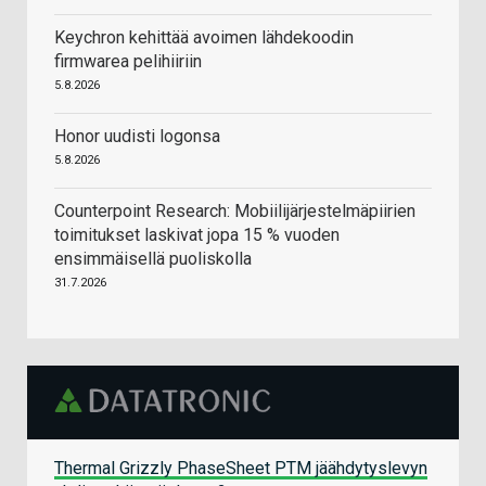
Keychron kehittää avoimen lähdekoodin
firmwarea pelihiiriin
5.8.2026
Honor uudisti logonsa
5.8.2026
Counterpoint Research: Mobiilijärjestelmäpiirien
toimitukset laskivat jopa 15 % vuoden
ensimmäisellä puoliskolla
31.7.2026
Thermal Grizzly PhaseSheet PTM jäähdytyslevyn