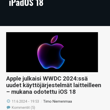
iPadOS 18
ARTIKKELIT
VIDEOT
TECHBBS
TIETOA
HINTA.FI
KAUPPA
VAIHDA TEEMA
Apple julkaisi WWDC 2024:ssä
uudet käyttöjärjestelmät laitteilleen
– mukana odotettu iOS 18
HAKU
11.6.2024 - 19:53
/
Timo Niemenmaa
Kommentit (5)