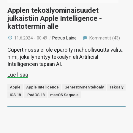
Applen tekoälyominaisuudet
julkaistiin Apple Intelligence -
kattotermin alle
11.6.2024 - 00:49
/
Petrus Laine
Kommentit (43)
Cupertinossa ei ole epäröity mahdollisuutta valita
nimi, joka lyhentyy tekoälyn eli Artificial
Intelligencen tapaan AI.
Lue lisää
Apple
Apple Intelligence
Generatiivinen tekoäly
Tekoäly
iOS 18
iPadOS 18
macOS Sequoia