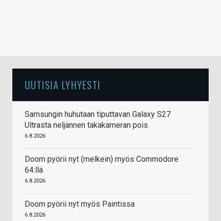
UUTISIA LYHYESTI
Samsungin huhutaan tiputtavan Galaxy S27
Ultrasta neljännen takakameran pois
6.8.2026
Doom pyörii nyt (melkein) myös Commodore
64:llä
6.8.2026
Doom pyörii nyt myös Paintissa
6.8.2026