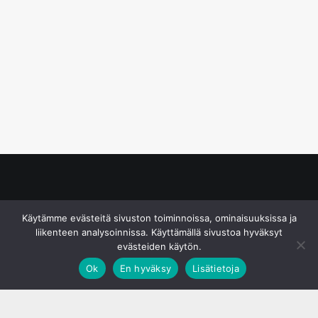
© S&J Media Oy
Käytämme evästeitä sivuston toiminnoissa, ominaisuuksissa ja
liikenteen analysoinnissa. Käyttämällä sivustoa hyväksyt
evästeiden käytön.
Ok
En hyväksy
Lisätietoja
;