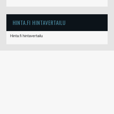
HINTA.FI HINTAVERTAILU
Hinta.fi hintavertailu