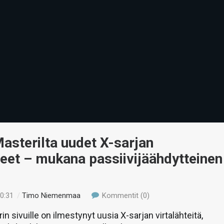
asterilta uudet X-sarjan
teet – mukana passiivijäähdytteinen
00:31
/
Timo Niemenmaa
Kommentit (0)
n sivuille on ilmestynyt uusia X-sarjan virtalähteitä,