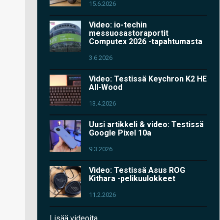
15.6.2026
Video: io-techin
messuosastoraportit
Computex 2026 -tapahtumasta
3.6.2026
Video: Testissä Keychron K2 HE
All-Wood
13.4.2026
Uusi artikkeli & video: Testissä
Google Pixel 10a
9.3.2026
Video: Testissä Asus ROG
Kithara -pelikuulokkeet
11.2.2026
Lisää videoita