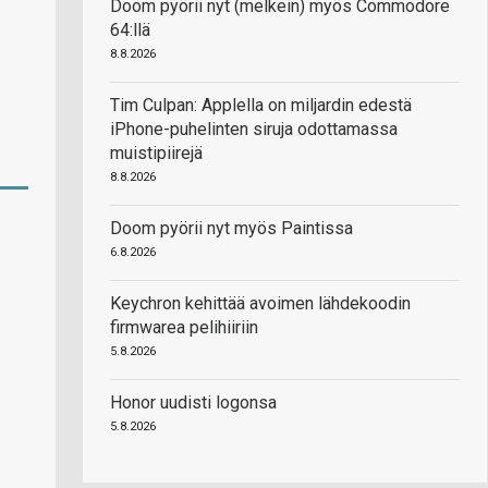
Doom pyörii nyt (melkein) myös Commodore
64:llä
8.8.2026
Tim Culpan: Applella on miljardin edestä
iPhone-puhelinten siruja odottamassa
muistipiirejä
8.8.2026
Doom pyörii nyt myös Paintissa
6.8.2026
Keychron kehittää avoimen lähdekoodin
firmwarea pelihiiriin
5.8.2026
Honor uudisti logonsa
5.8.2026