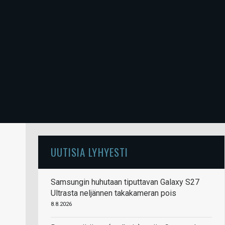
UUTISIA LYHYESTI
Samsungin huhutaan tiputtavan Galaxy S27
Ultrasta neljännen takakameran pois
8.8.2026