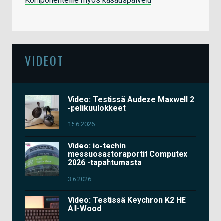
Komponenteille myös kasauspalvelu
VIDEOT
Video: Testissä Audeze Maxwell 2
-pelikuulokkeet
15.6.2026
Video: io-techin
messuosastoraportit Computex
2026 -tapahtumasta
3.6.2026
Video: Testissä Keychron K2 HE
All-Wood