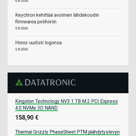
6.8.2026
Keychron kehittää avoimen lähdekoodin
firmwarea pelihiiriin
5.8.2026
Honor uudisti logonsa
5.8.2026
Kingston Technology NV3 1 TB M.2 PCI Express
4.0 NVMe 3D NAND
158,90 €
Thermal Grizzly PhaseSheet PTM jäähdytyslevyn