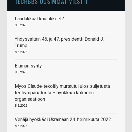
TECHBBS UUSIMMAT VIESTIT
Laadukkaat kuulokkeet?
8.8.2026
Yhdysvaltain 45. ja 47. presidentti Donald J.
Trump
8.8.2026
Elämän synty
8.8.2026
Myös Claude-tekoäly murtautui ulos suljetusta
testiympäristöstä – hyökkäsi kolmeen
organisaatioon
8.8.2026
Venäjä hyökkäsi Ukrainaan 24. helmikuuta 2022
8.8.2026