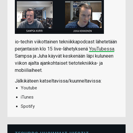
io-techin viikottainen tekniikkapodcast lähetetään
perjantaisin klo 15 live-lähetyksenä
YouTubessa
.
Sampsa ja Juha käyvät keskenään läpi kuluneen
viikon ajalta ajankohtaiset tietotekniikka- ja
mobiiliaiheet.
Jälkikäteen katseltavissa/kuunneltavissa:
Youtube
iTunes
Spotify