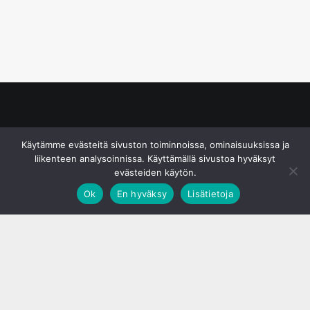
© S&J Media Oy
Käytämme evästeitä sivuston toiminnoissa, ominaisuuksissa ja
liikenteen analysoinnissa. Käyttämällä sivustoa hyväksyt
evästeiden käytön.
Ok
En hyväksy
Lisätietoja
;