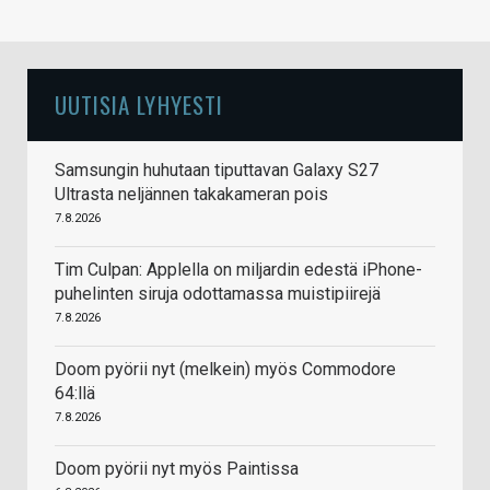
UUTISIA LYHYESTI
Samsungin huhutaan tiputtavan Galaxy S27
Ultrasta neljännen takakameran pois
7.8.2026
Tim Culpan: Applella on miljardin edestä iPhone-
puhelinten siruja odottamassa muistipiirejä
7.8.2026
Doom pyörii nyt (melkein) myös Commodore
64:llä
7.8.2026
Doom pyörii nyt myös Paintissa