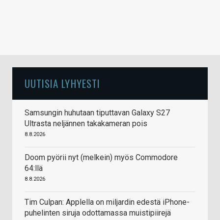
UUTISIA LYHYESTI
Samsungin huhutaan tiputtavan Galaxy S27
Ultrasta neljännen takakameran pois
8.8.2026
Doom pyörii nyt (melkein) myös Commodore
64:llä
8.8.2026
Tim Culpan: Applella on miljardin edestä iPhone-
puhelinten siruja odottamassa muistipiirejä