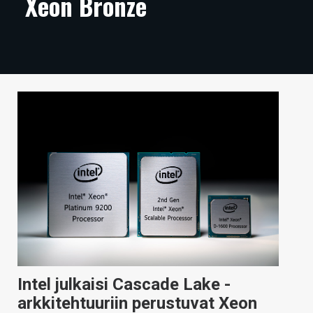
Xeon Bronze
ARTIKKELIT
VIDEOT
TECHBBS
TIETOA
HINTA.FI
KAUPPA
VAIHDA TEEMA
HAKU
Intel julkaisi Cascade Lake -
arkkitehtuuriin perustuvat Xeon