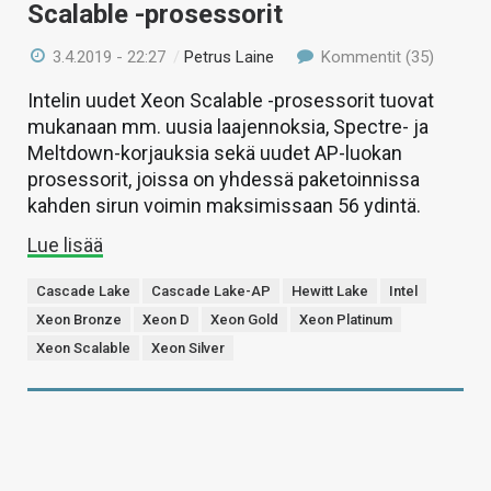
Scalable -prosessorit
3.4.2019 - 22:27
/
Petrus Laine
Kommentit (35)
Intelin uudet Xeon Scalable -prosessorit tuovat
mukanaan mm. uusia laajennoksia, Spectre- ja
Meltdown-korjauksia sekä uudet AP-luokan
prosessorit, joissa on yhdessä paketoinnissa
kahden sirun voimin maksimissaan 56 ydintä.
Lue lisää
Cascade Lake
Cascade Lake-AP
Hewitt Lake
Intel
Xeon Bronze
Xeon D
Xeon Gold
Xeon Platinum
Xeon Scalable
Xeon Silver