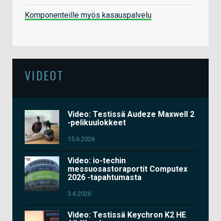
Komponenteille myös kasauspalvelu
VIDEOT
Video: Testissä Audeze Maxwell 2
-pelikuulokkeet
15.6.2026
Video: io-techin
messuosastoraportit Computex
2026 -tapahtumasta
3.6.2026
Video: Testissä Keychron K2 HE