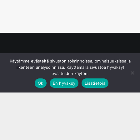
© S&J Media Oy
Käytämme evästeitä sivuston toiminnoissa, ominaisuuksissa ja
liikenteen analysoinnissa. Käyttämällä sivustoa hyväksyt
evästeiden käytön.
Ok
En hyväksy
Lisätietoja
;