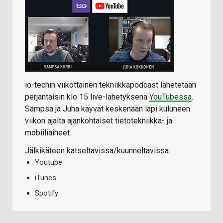
io-techin viikottainen tekniikkapodcast lähetetään
perjantaisin klo 15 live-lähetyksenä
YouTubessa
.
Sampsa ja Juha käyvät keskenään läpi kuluneen
viikon ajalta ajankohtaiset tietotekniikka- ja
mobiiliaiheet.
Jälkikäteen katseltavissa/kuunneltavissa:
Youtube
iTunes
Spotify