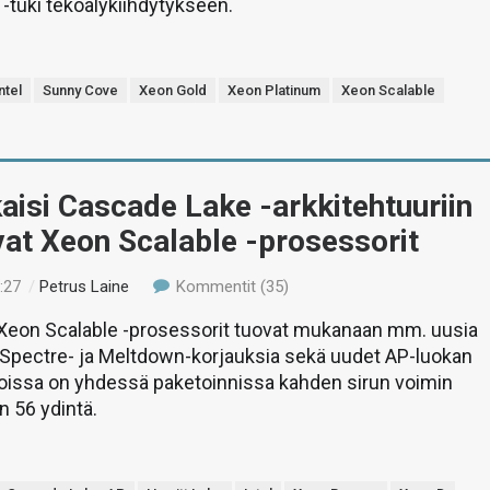
 -tuki tekoälykiihdytykseen.
ntel
Sunny Cove
Xeon Gold
Xeon Platinum
Xeon Scalable
lkaisi Cascade Lake -arkkitehtuuriin
at Xeon Scalable -prosessorit
:27
/
Petrus Laine
Kommentit (35)
t Xeon Scalable -prosessorit tuovat mukanaan mm. uusia
 Spectre- ja Meltdown-korjauksia sekä uudet AP-luokan
joissa on yhdessä paketoinnissa kahden sirun voimin
 56 ydintä.