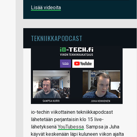
Lisää videoita
TEKNIIKKAPODCAST
io-techin viikottainen tekniikkapodcast
lähetetään perjantaisin klo 15 live-
lähetyksenä
YouTubessa
. Sampsa ja Juha
käyvät keskenään läpi kuluneen viikon ajalta