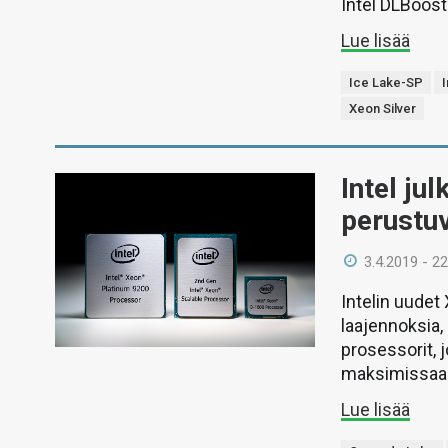
Intel DLBoost
Lue lisää
Ice Lake-SP
I
Xeon Silver
Intel ju
perustuv
3.4.2019 - 22
Intelin uude
laajennoksia,
prosessorit, 
maksimissaan
Lue lisää