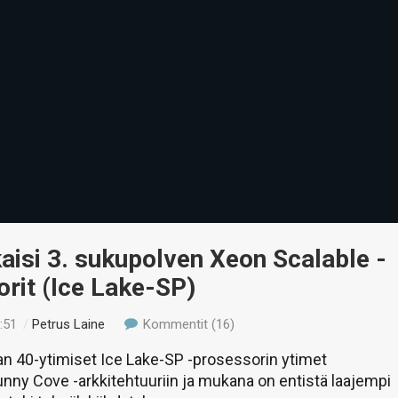
lkaisi 3. sukupolven Xeon Scalable -
rit (Ice Lake-SP)
:51
/
Petrus Laine
Kommentit (16)
n 40-ytimiset Ice Lake-SP -prosessorin ytimet
nny Cove -arkkitehtuuriin ja mukana on entistä laajempi