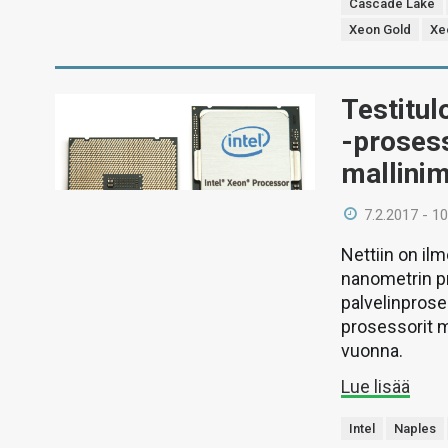
Cascade Lake
Xeon Gold
Xe
Testitul
-proses
mallini
7.2.2017 - 10
Nettiin on ilm
nanometrin pr
palvelinprose
prosessorit 
vuonna.
Lue lisää
Intel
Naples