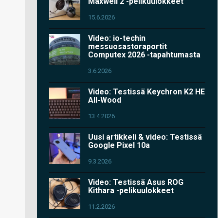
Maxwell 2 -pelikuulokkeet
15.6.2026
Video: io-techin
messuosastoraportit
Computex 2026 -tapahtumasta
3.6.2026
Video: Testissä Keychron K2 HE
All-Wood
13.4.2026
Uusi artikkeli & video: Testissä
Google Pixel 10a
9.3.2026
Video: Testissä Asus ROG
Kithara -pelikuulokkeet
11.2.2026