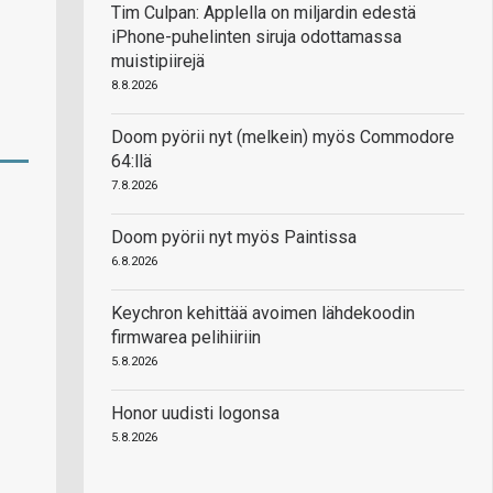
Tim Culpan: Applella on miljardin edestä
iPhone-puhelinten siruja odottamassa
muistipiirejä
8.8.2026
Doom pyörii nyt (melkein) myös Commodore
64:llä
7.8.2026
Doom pyörii nyt myös Paintissa
6.8.2026
Keychron kehittää avoimen lähdekoodin
firmwarea pelihiiriin
5.8.2026
Honor uudisti logonsa
5.8.2026