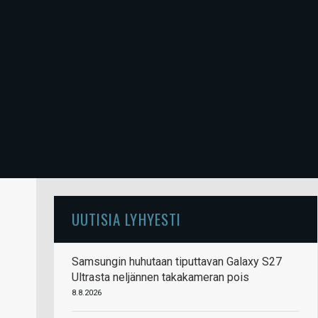
UUTISIA LYHYESTI
Samsungin huhutaan tiputtavan Galaxy S27
Ultrasta neljännen takakameran pois
8.8.2026