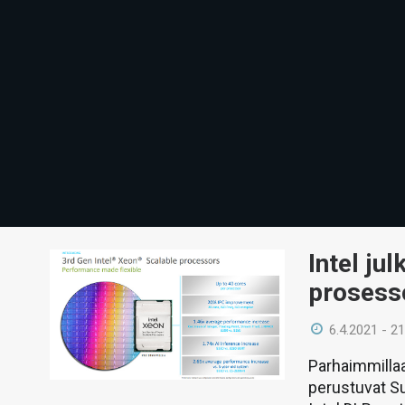
Intel ju
prosesso
6.4.2021 - 21
Parhaimmillaa
perustuvat Su