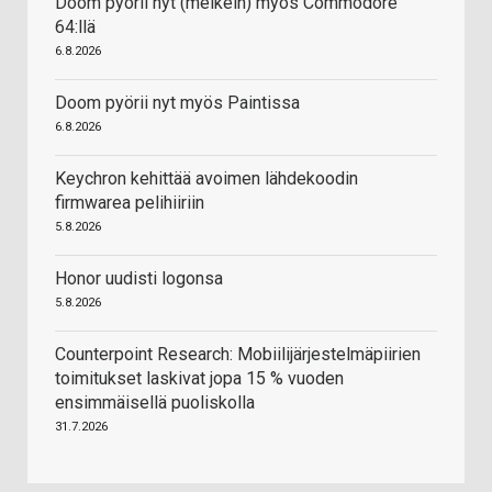
Doom pyörii nyt (melkein) myös Commodore
64:llä
6.8.2026
Doom pyörii nyt myös Paintissa
6.8.2026
Keychron kehittää avoimen lähdekoodin
firmwarea pelihiiriin
5.8.2026
Honor uudisti logonsa
5.8.2026
Counterpoint Research: Mobiilijärjestelmäpiirien
toimitukset laskivat jopa 15 % vuoden
ensimmäisellä puoliskolla
31.7.2026