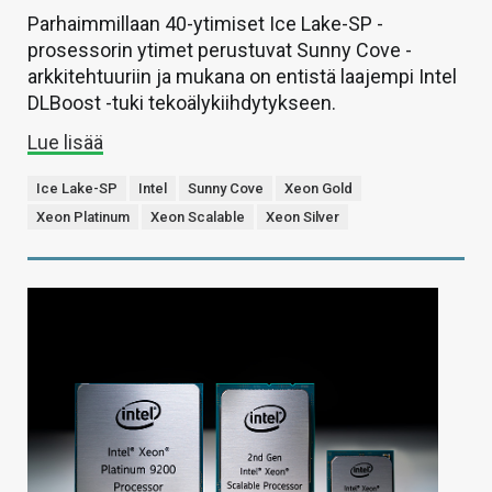
Parhaimmillaan 40-ytimiset Ice Lake-SP -
prosessorin ytimet perustuvat Sunny Cove -
arkkitehtuuriin ja mukana on entistä laajempi Intel
DLBoost -tuki tekoälykiihdytykseen.
Lue lisää
Ice Lake-SP
Intel
Sunny Cove
Xeon Gold
Xeon Platinum
Xeon Scalable
Xeon Silver