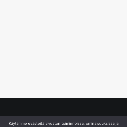
© S&J Media Oy
Käytämme evästeitä sivuston toiminnoissa, ominaisuuksissa ja