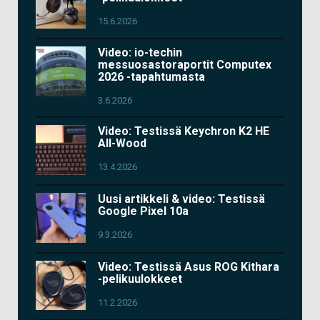
15.6.2026
Video: io-techin
messuosastoraportit Computex
2026 -tapahtumasta
3.6.2026
Video: Testissä Keychron K2 HE
All-Wood
13.4.2026
Uusi artikkeli & video: Testissä
Google Pixel 10a
9.3.2026
Video: Testissä Asus ROG Kithara
-pelikuulokkeet
11.2.2026