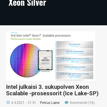
Xeon Silver
ARTIKKELIT
VIDEOT
TECHBBS
TIETOA
HINTA.FI
KAUPPA
VAIHDA TEEMA
Intel julkaisi 3. sukupolven Xeon
HAKU
Scalable -prosessorit (Ice Lake-SP)
6.4.2021 - 21:51
/
Petrus Laine
Kommentit (16)