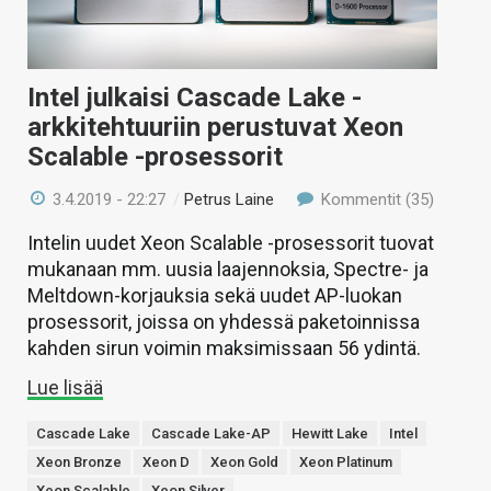
Intel julkaisi Cascade Lake -
arkkitehtuuriin perustuvat Xeon
Scalable -prosessorit
3.4.2019 - 22:27
/
Petrus Laine
Kommentit (35)
Intelin uudet Xeon Scalable -prosessorit tuovat
mukanaan mm. uusia laajennoksia, Spectre- ja
Meltdown-korjauksia sekä uudet AP-luokan
prosessorit, joissa on yhdessä paketoinnissa
kahden sirun voimin maksimissaan 56 ydintä.
Lue lisää
Cascade Lake
Cascade Lake-AP
Hewitt Lake
Intel
Xeon Bronze
Xeon D
Xeon Gold
Xeon Platinum
Xeon Scalable
Xeon Silver