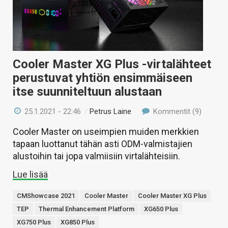
KAUPPA
VAIHDA TEEMA
Cooler Master XG Plus -virtalähteet
perustuvat yhtiön ensimmäiseen
HAKU
itse suunniteltuun alustaan
25.1.2021 - 22:46
/
Petrus Laine
Kommentit (9)
Cooler Master on useimpien muiden merkkien
tapaan luottanut tähän asti ODM-valmistajien
alustoihin tai jopa valmiisiin virtalähteisiin.
Lue lisää
CMShowcase 2021
Cooler Master
Cooler Master XG Plus
TEP
Thermal Enhancement Platform
XG650 Plus
XG750 Plus
XG850 Plus