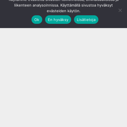
liikenteen analysoinnissa. Käyttämällä sivustoa hyväksyt
evästeiden käytön.
Ok
En hyväksy
Lisätietoja
;