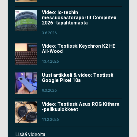
Video: io-techin
messuosastoraportit Computex
2026 -tapahtumasta
3.6.2026
Video: Testissä Keychron K2 HE
All-Wood
13.4.2026
Uusi artikkeli & video: Testissä
Google Pixel 10a
9.3.2026
Video: Testissä Asus ROG Kithara
-pelikuulokkeet
11.2.2026
Lisää videoita