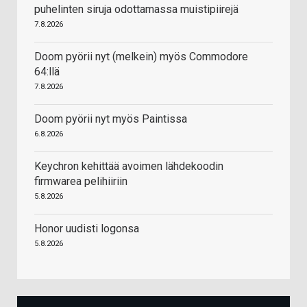
puhelinten siruja odottamassa muistipiirejä
7.8.2026
Doom pyörii nyt (melkein) myös Commodore
64:llä
7.8.2026
Doom pyörii nyt myös Paintissa
6.8.2026
Keychron kehittää avoimen lähdekoodin
firmwarea pelihiiriin
5.8.2026
Honor uudisti logonsa
5.8.2026