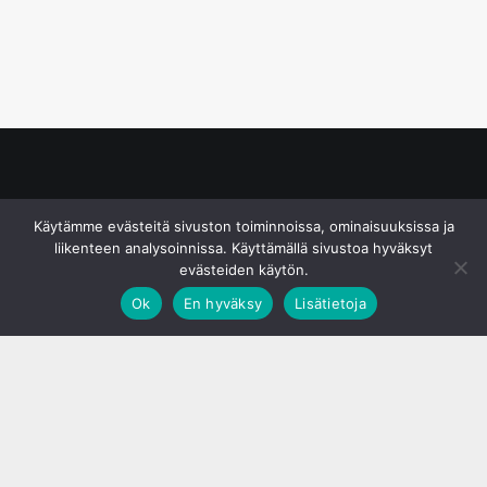
© S&J Media Oy
Käytämme evästeitä sivuston toiminnoissa, ominaisuuksissa ja
liikenteen analysoinnissa. Käyttämällä sivustoa hyväksyt
evästeiden käytön.
Ok
En hyväksy
Lisätietoja
;