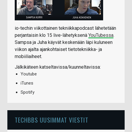
io-techin viikottainen tekniikkapodcast lähetetään
perjantaisin klo 15 live-lähetyksenä
YouTubessa
.
Sampsa ja Juha käyvät keskenään läpi kuluneen
viikon ajalta ajankohtaiset tietotekniikka- ja
mobiiliaiheet.
Jälkikäteen katseltavissa/kuunneltavissa:
Youtube
iTunes
Spotify
TECHBBS UUSIMMAT VIESTIT