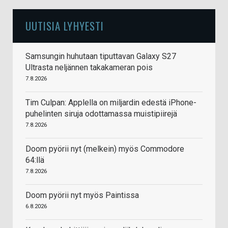
UUTISIA LYHYESTI
Samsungin huhutaan tiputtavan Galaxy S27
Ultrasta neljännen takakameran pois
7.8.2026
Tim Culpan: Applella on miljardin edestä iPhone-
puhelinten siruja odottamassa muistipiirejä
7.8.2026
Doom pyörii nyt (melkein) myös Commodore
64:llä
7.8.2026
Doom pyörii nyt myös Paintissa
6.8.2026