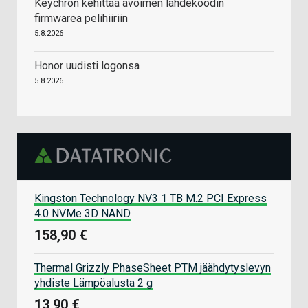
Keychron kehittää avoimen lähdekoodin
firmwarea pelihiiriin
5.8.2026
Honor uudisti logonsa
5.8.2026
Kingston Technology NV3 1 TB M.2 PCI Express
4.0 NVMe 3D NAND
158,90 €
Thermal Grizzly PhaseSheet PTM jäähdytyslevyn
yhdiste Lämpöalusta 2 g
13,90 €