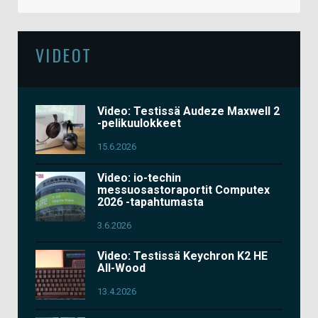
VIDEOT
Video: Testissä Audeze Maxwell 2
-pelikuulokkeet
15.6.2026
Video: io-techin
messuosastoraportit Computex
2026 -tapahtumasta
3.6.2026
Video: Testissä Keychron K2 HE
All-Wood
13.4.2026