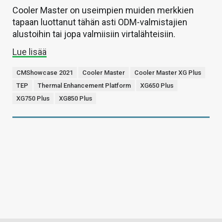
Cooler Master on useimpien muiden merkkien
tapaan luottanut tähän asti ODM-valmistajien
alustoihin tai jopa valmiisiin virtalähteisiin.
Lue lisää
CMShowcase 2021
Cooler Master
Cooler Master XG Plus
TEP
Thermal Enhancement Platform
XG650 Plus
XG750 Plus
XG850 Plus