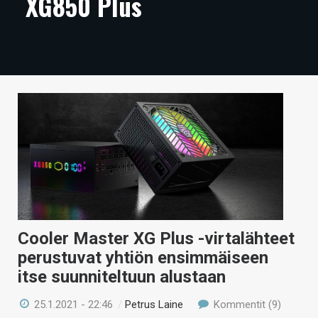
XG850 Plus
ARTIKKELIT
VIDEOT
TECHBBS
TIETOA
HINTA.FI
KAUPPA
VAIHDA TEEMA
Cooler Master XG Plus -virtalähteet
perustuvat yhtiön ensimmäiseen
HAKU
itse suunniteltuun alustaan
25.1.2021 - 22:46
/
Petrus Laine
Kommentit (9)