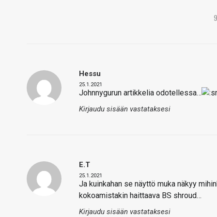
Hessu
25.1.2021
Johnnygurun artikkelia odotellessa…
Kirjaudu sisään vastataksesi
E.T
25.1.2021
Ja kuinkahan se näyttö muka näkyy mihin
kokoamistakin haittaava BS shroud…
Kirjaudu sisään vastataksesi