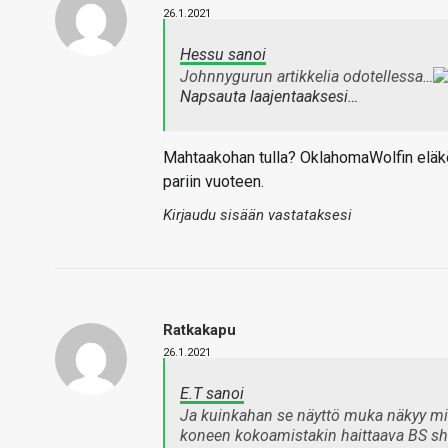
26.1.2021
Hessu sanoi
Johnnygurun artikkelia odotellessa…
Napsauta laajentaaksesi…
Mahtaakohan tulla? OklahomaWolfin eläköi
pariin vuoteen.
Kirjaudu sisään vastataksesi
Ratkakapu
26.1.2021
E.T sanoi
Ja kuinkahan se näyttö muka näkyy mih
koneen kokoamistakin haittaava BS s