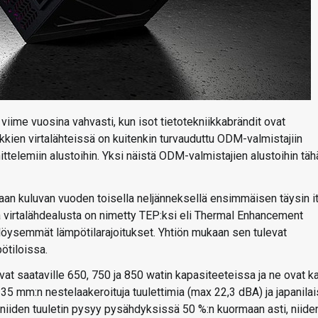
viime vuosina vahvasti, kun isot tietotekniikkabrändit ovat
kien virtalähteissä on kuitenkin turvauduttu ODM-valmistajiin
ittelemiin alustoihin. Yksi näistä ODM-valmistajien alustoihin täh
maan kuluvan vuoden toisella neljänneksellä ensimmäisen täysin i
 virtalähdealusta on nimetty TEP:ksi eli Thermal Enhancement
löysemmät lämpötilarajoitukset. Yhtiön mukaan sen tulevat
ötiloissa.
vat saataville 650, 750 ja 850 watin kapasiteeteissa ja ne ovat ka
135 mm:n nestelaakeroituja tuulettimia (max 22,3 dBA) ja japanilai
i niiden tuuletin pysyy pysähdyksissä 50 %:n kuormaan asti, niide