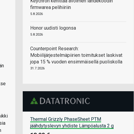
Keychron kehittää avoimen lähdekoodin
firmwarea pelihiiriin
5.8.2026
Honor uudisti logonsa
5.8.2026
Counterpoint Research:
Mobiilijärjestelmäpiirien toimitukset laskivat
jopa 15 % vuoden ensimmäisellä puoliskolla
än
31.7.2026
tse
ikki
Thermal Grizzly PhaseSheet PTM
sia
jäähdytyslevyn yhdiste Lämpöalusta 2 g
n