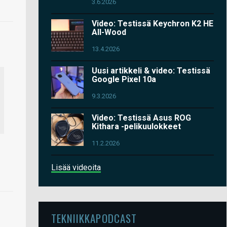
3.6.2026
Video: Testissä Keychron K2 HE
All-Wood
13.4.2026
Uusi artikkeli & video: Testissä
Google Pixel 10a
9.3.2026
Video: Testissä Asus ROG
Kithara -pelikuulokkeet
11.2.2026
Lisää videoita
TEKNIIKKAPODCAST