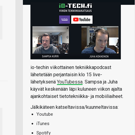
io-techin viikottainen tekniikkapodcast
lähetetään perjantaisin klo 15 live-
lähetyksenä
YouTubessa
. Sampsa ja Juha
käyvät keskenään läpi kuluneen viikon ajalta
ajankohtaiset tietotekniikka- ja mobiiliaiheet.
Jälkikäteen katseltavissa/kuunneltavissa:
Youtube
iTunes
Spotify