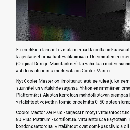
Eri merkkien läsnäolo virtalähdemarkkinoilla on kasvanut 
laajentaneet omia tuotevalikoimiaan. Useimmiten eri merk
(Original Design Manufacturer) tai vähintään niiden suunn
asti turvautuneista merkeistä on Cooler Master.
Nyt Cooler Master on ilmoittanut, että se tulee julkaise
suunnitellun virtalähdesarjansa. Yhtiön ensimmäinen oma
Platformiksi. Alustan kerrotaan mahdollistavan aiempaa 
virtalähteet voivatkin toimia ongelmitta 0-50 asteen lämp
Cooler Master XG Plus -sarjaksi nimetyt virtalähteet tule
80 Plus Platinum -sertifioituja. Virtalähteissä käytetään 
kondensaattoreita. Virtalähteet ovat semi-passiivisia el