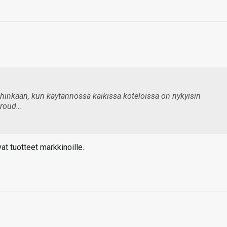
inkään, kun käytännössä kaikissa koteloissa on nykyisin
hroud…
t tuotteet markkinoille.