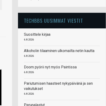
TECHBBS UUSIMMAT VIESTIT
Suosittele kirjaa
6.8.2026
Alkoholin tilaaminen ulkomailta netin kautta
6.8.2026
Doom pyörii nyt myös Paintissa
6.8.2026
Pariutumisen haasteet nykypäivänä ja sen
vaikutukset
6.8.2026
Perunalastut