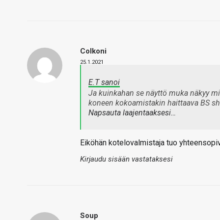
Colkoni
25.1.2021
E.T sanoi
Ja kuinkahan se näyttö muka näkyy mih
koneen kokoamistakin haittaava BS s
Napsauta laajentaaksesi…
Eiköhän kotelovalmistaja tuo yhteensopiva
Kirjaudu sisään vastataksesi
Soup