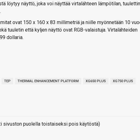
tä löytyy näyttö, joka voi näyttää virtalähteen lämpötilan, tuulett
.
 mitat ovat 150 x 160 x 83 millimetriä ja niille myönnetään 10 vu
sekä tuuletin että kyljen näyttö ovat RGB-valaistuja. Virtalähteiden
99 dollaria.
TEP
THERMAL ENHANCEMENT PLATFORM
XG650 PLUS
XG750 PLUS
sivuston puolella toistaiseksi pois käytöstä)