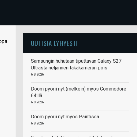
opa
UUTISIA LYHYESTI
Samsungin huhutaan tiputtavan Galaxy S27
Ultrasta neljännen takakameran pois
6.8.2026
Doom pyörii nyt (melkein) myös Commodore
64:llä
6.8.2026
Doom pyörii nyt myös Paintissa
6.8.2026