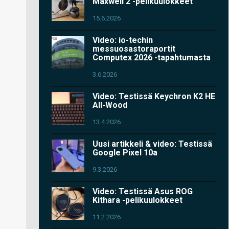
Maxwell 2 -pelikuulokkeet
15.6.2026
Video: io-techin
messuosastoraportit
Computex 2026 -tapahtumasta
3.6.2026
Video: Testissä Keychron K2 HE
All-Wood
13.4.2026
Uusi artikkeli & video: Testissä
Google Pixel 10a
9.3.2026
Video: Testissä Asus ROG
Kithara -pelikuulokkeet
11.2.2026