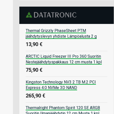
Thermal Grizzly PhaseSheet PTM
jäähdytyslevyn yhdiste Lämpöalusta 2 g
13,90 €
ARCTIC Liquid Freezer III Pro 360 Suoritin
Nestejäähdytyspakkaus 12 cm musta 1 kpl
75,90 €
Kingston Technology NV3 2 TB M.2 PCI
Express 4.0 NVMe 3D NAND
265,90 €
Thermalright Phantom Spirit 120 SE ARGB
Suoritin Ilmanjäähdytin 12 cm Musta 1 kpl