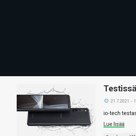
Testissä
21.7.2021 - 
io-tech testas
Lue lisää