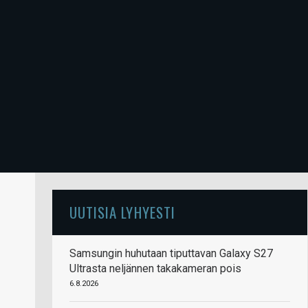
UUTISIA LYHYESTI
Samsungin huhutaan tiputtavan Galaxy S27
Ultrasta neljännen takakameran pois
6.8.2026