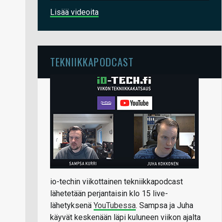
Lisää videoita
TEKNIIKKAPODCAST
io-techin viikottainen tekniikkapodcast
lähetetään perjantaisin klo 15 live-
lähetyksenä
YouTubessa
. Sampsa ja Juha
käyvät keskenään läpi kuluneen viikon ajalta