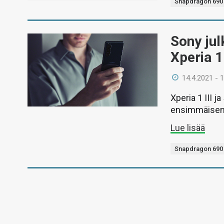
Snapdragon 690
Sony jul
Xperia 1
14.4.2021 - 
Xperia 1 III j
ensimmäisen ä
Lue lisää
Snapdragon 690