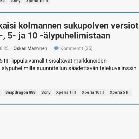
 5G
Sony
Xperia 10 III
kaisi kolmannen sukupolven versiot
-, 5- ja 10 -älypuhelimistaan
10:35
/
Oskari Manninen
Kommentit (35)
a 5 III -lippulaivamallit sisältävät markkinoiden
lypuhelimille suunnitellun säädettävän telekuvalinssin
Snapdragon 888
Sony
Xperia 1 III
Xperia 10 III
Xperia 5 III