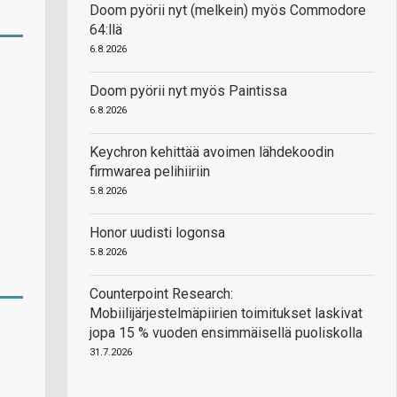
Doom pyörii nyt (melkein) myös Commodore
64:llä
6.8.2026
Doom pyörii nyt myös Paintissa
6.8.2026
Keychron kehittää avoimen lähdekoodin
firmwarea pelihiiriin
5.8.2026
Honor uudisti logonsa
5.8.2026
Counterpoint Research:
Mobiilijärjestelmäpiirien toimitukset laskivat
jopa 15 % vuoden ensimmäisellä puoliskolla
31.7.2026