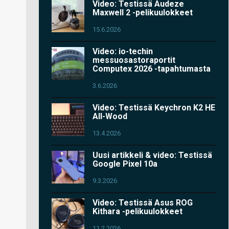
Video: Testissä Audeze
Maxwell 2 -pelikuulokkeet
15.6.2026
Video: io-techin
messuosastoraportit
Computex 2026 -tapahtumasta
3.6.2026
Video: Testissä Keychron K2 HE
All-Wood
13.4.2026
Uusi artikkeli & video: Testissä
Google Pixel 10a
9.3.2026
Video: Testissä Asus ROG
Kithara -pelikuulokkeet
11.2.2026