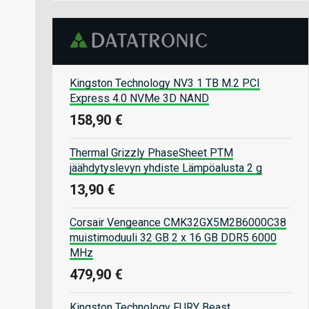
Kingston Technology NV3 1 TB M.2 PCI
Express 4.0 NVMe 3D NAND
158,90 €
Thermal Grizzly PhaseSheet PTM
jäähdytyslevyn yhdiste Lämpöalusta 2 g
13,90 €
Corsair Vengeance CMK32GX5M2B6000C38
muistimoduuli 32 GB 2 x 16 GB DDR5 6000
MHz
479,90 €
Kingston Technology FURY Beast