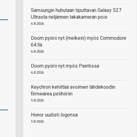
Samsungin huhutaan tiputtavan Galaxy S27
Ultrasta neljännen takakameran pois
6.8.2026
Doom pyörii nyt (melkein) myös Commodore
64:llä
6.8.2026
Doom pyörii nyt myös Paintissa
6.8.2026
Keychron kehittää avoimen lähdekoodin
firmwarea pelihiiriin
5.8.2026
Honor uudisti logonsa
5.8.2026