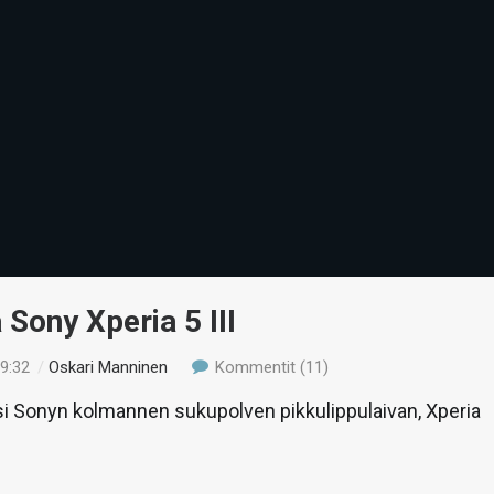
 Sony Xperia 5 III
09:32
/
Oskari Manninen
Kommentit (11)
si Sonyn kolmannen sukupolven pikkulippulaivan, Xperia