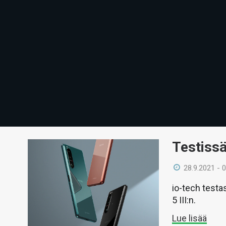
Testissä
28.9.2021 - 
io-tech testa
5 III:n.
Lue lisää