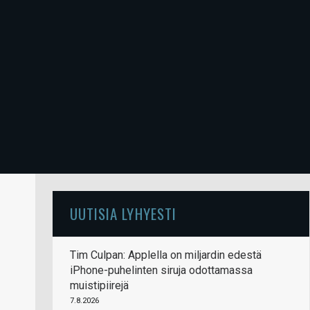
UUTISIA LYHYESTI
Tim Culpan: Applella on miljardin edestä
iPhone-puhelinten siruja odottamassa
muistipiirejä
7.8.2026