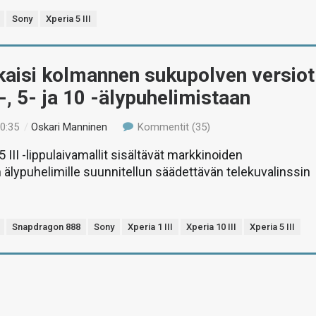
Sony
Xperia 5 III
kaisi kolmannen sukupolven versiot
-, 5- ja 10 -älypuhelimistaan
10:35
/
Oskari Manninen
Kommentit (35)
a 5 III -lippulaivamallit sisältävät markkinoiden
lypuhelimille suunnitellun säädettävän telekuvalinssin
Snapdragon 888
Sony
Xperia 1 III
Xperia 10 III
Xperia 5 III