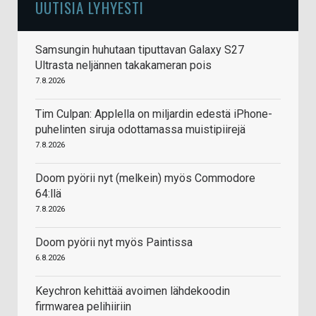
UUTISIA LYHYESTI
Samsungin huhutaan tiputtavan Galaxy S27
Ultrasta neljännen takakameran pois
7.8.2026
Tim Culpan: Applella on miljardin edestä iPhone-
puhelinten siruja odottamassa muistipiirejä
7.8.2026
Doom pyörii nyt (melkein) myös Commodore
64:llä
7.8.2026
Doom pyörii nyt myös Paintissa
6.8.2026
Keychron kehittää avoimen lähdekoodin
firmwarea pelihiiriin