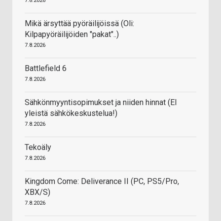
7.8.2026
Mikä ärsyttää pyöräilijöissä (Oli:
Kilpapyöräilijöiden "pakat"..)
7.8.2026
Battlefield 6
7.8.2026
Sähkönmyyntisopimukset ja niiden hinnat (EI
yleistä sähkökeskustelua!)
7.8.2026
Tekoäly
7.8.2026
Kingdom Come: Deliverance II (PC, PS5/Pro,
XBX/S)
7.8.2026