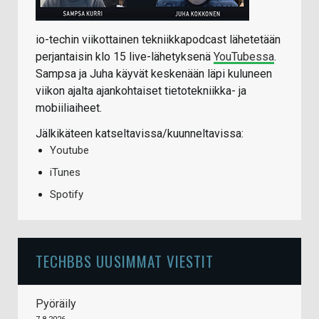
io-techin viikottainen tekniikkapodcast lähetetään
perjantaisin klo 15 live-lähetyksenä
YouTubessa
.
Sampsa ja Juha käyvät keskenään läpi kuluneen
viikon ajalta ajankohtaiset tietotekniikka- ja
mobiiliaiheet.
Jälkikäteen katseltavissa/kuunneltavissa:
Youtube
iTunes
Spotify
TECHBBS UUSIMMAT VIESTIT
Pyöräily