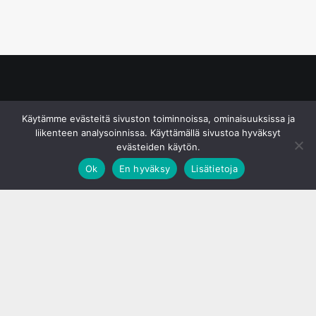
© S&J Media Oy
Käytämme evästeitä sivuston toiminnoissa, ominaisuuksissa ja
liikenteen analysoinnissa. Käyttämällä sivustoa hyväksyt
evästeiden käytön.
Ok
En hyväksy
Lisätietoja
;