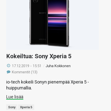
KAUPPA
VAIHDA TEEMA
HAKU
Kokeiltua: Sony Xperia 5
17.12.2019 - 15:51
/
Juha Kokkonen
Kommentit (13)
io-tech kokeili Sonyn pienempää Xperia 5 -
huippumallia.
Lue lisää
Sony
Xperia 5