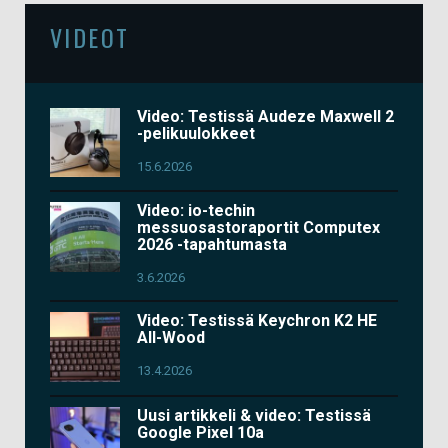
VIDEOT
Video: Testissä Audeze Maxwell 2
-pelikuulokkeet
15.6.2026
Video: io-techin
messuosastoraportit Computex
2026 -tapahtumasta
3.6.2026
Video: Testissä Keychron K2 HE
All-Wood
13.4.2026
Uusi artikkeli & video: Testissä
Google Pixel 10a