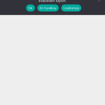
evästeiden käytön.
Ok
En hyväksy
Lisätietoja
;