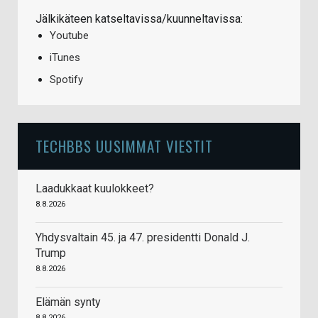
Jälkikäteen katseltavissa/kuunneltavissa:
Youtube
iTunes
Spotify
TECHBBS UUSIMMAT VIESTIT
Laadukkaat kuulokkeet?
8.8.2026
Yhdysvaltain 45. ja 47. presidentti Donald J.
Trump
8.8.2026
Elämän synty
8.8.2026