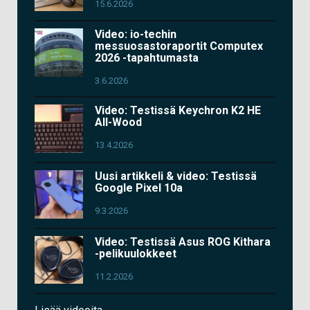
15.6.2026
Video: io-techin
messuosastoraportit Computex
2026 -tapahtumasta
3.6.2026
Video: Testissä Keychron K2 HE
All-Wood
13.4.2026
Uusi artikkeli & video: Testissä
Google Pixel 10a
9.3.2026
Video: Testissä Asus ROG Kithara
-pelikuulokkeet
11.2.2026