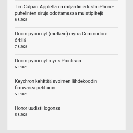
Tim Culpan: Applella on miljardin edestä iPhone-
puhelinten siruja odottamassa muistipiirejä
8.8.2026
Doom pyörii nyt (melkein) myös Commodore
64:llä
7.8.2026
Doom pyörii nyt myös Paintissa
6.8.2026
Keychron kehittää avoimen lähdekoodin
firmwarea pelihiiriin
5.8.2026
Honor uudisti logonsa
5.8.2026