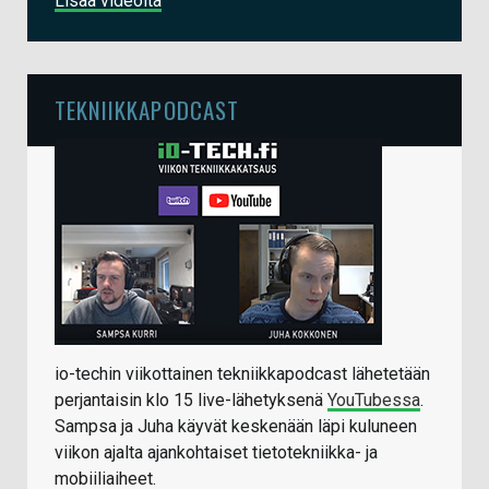
Lisää videoita
TEKNIIKKAPODCAST
io-techin viikottainen tekniikkapodcast lähetetään
perjantaisin klo 15 live-lähetyksenä
YouTubessa
.
Sampsa ja Juha käyvät keskenään läpi kuluneen
viikon ajalta ajankohtaiset tietotekniikka- ja
mobiiliaiheet.