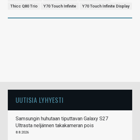
Thicc Q80 Trio
Y70 Touch Infinite
Y70 Touch Infinite Display
UUTISIA LYHYESTI
Samsungin huhutaan tiputtavan Galaxy S27
Ultrasta neljännen takakameran pois
8.8.2026