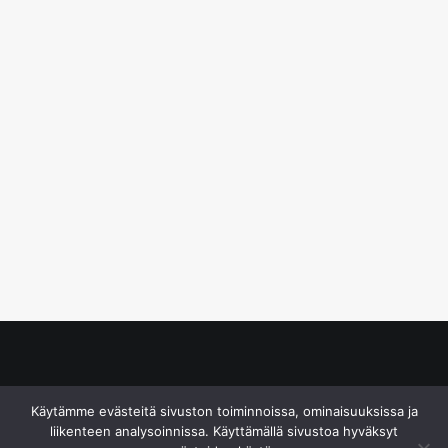
© S&J Media Oy
Käytämme evästeitä sivuston toiminnoissa, ominaisuuksissa ja
liikenteen analysoinnissa. Käyttämällä sivustoa hyväksyt