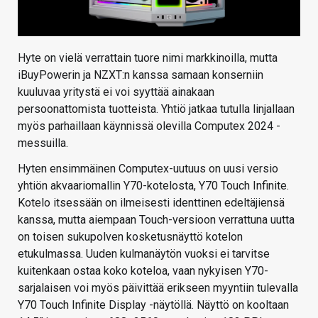
Hyte on vielä verrattain tuore nimi markkinoilla, mutta
iBuyPowerin ja NZXT:n kanssa samaan konserniin
kuuluvaa yritystä ei voi syyttää ainakaan
persoonattomista tuotteista. Yhtiö jatkaa tutulla linjallaan
myös parhaillaan käynnissä olevilla Computex 2024 -
messuilla.
Hyten ensimmäinen Computex-uutuus on uusi versio
yhtiön akvaariomallin Y70-kotelosta, Y70 Touch Infinite.
Kotelo itsessään on ilmeisesti identtinen edeltäjiensä
kanssa, mutta aiempaan Touch-versioon verrattuna uutta
on toisen sukupolven kosketusnäyttö kotelon
etukulmassa. Uuden kulmanäytön vuoksi ei tarvitse
kuitenkaan ostaa koko koteloa, vaan nykyisen Y70-
sarjalaisen voi myös päivittää erikseen myyntiin tulevalla
Y70 Touch Infinite Display -näytöllä. Näyttö on kooltaan