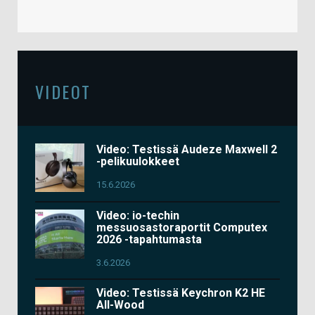
VIDEOT
Video: Testissä Audeze Maxwell 2
-pelikuulokkeet
15.6.2026
Video: io-techin
messuosastoraportit Computex
2026 -tapahtumasta
3.6.2026
Video: Testissä Keychron K2 HE
All-Wood