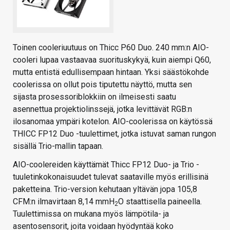
Toinen cooleriuutuus on Thicc P60 Duo. 240 mm:n AIO-
cooleri lupaa vastaavaa suorituskykyä, kuin aiempi Q60,
mutta entistä edullisempaan hintaan. Yksi säästökohde
coolerissa on ollut pois tiputettu näyttö, mutta sen
sijasta prosessoriblokkiin on ilmeisesti saatu
asennettua projektiolinssejä, jotka levittävät RGB:n
ilosanomaa ympäri kotelon. AIO-coolerissa on käytössä
THICC FP12 Duo -tuulettimet, jotka istuvat saman rungon
sisällä Trio-mallin tapaan.
AIO-coolereiden käyttämät Thicc FP12 Duo- ja Trio -
tuuletinkokonaisuudet tulevat saataville myös erillisinä
paketteina. Trio-version kehutaan yltävän jopa 105,8
CFM:n ilmavirtaan 8,14 mmH
O staattisella paineella.
2
Tuulettimissa on mukana myös lämpötila- ja
asentosensorit, joita voidaan hyödyntää koko