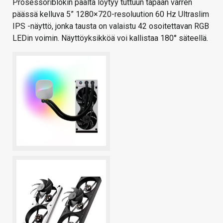
Prosessoriblokin päältä löytyy tuttuun tapaan varren
päässä kelluva 5” 1280×720-resoluution 60 Hz Ultraslim
IPS -näyttö, jonka tausta on valaistu 42 osoitettavan RGB
LEDin voimin. Näyttöyksikköä voi kallistaa 180° säteellä.