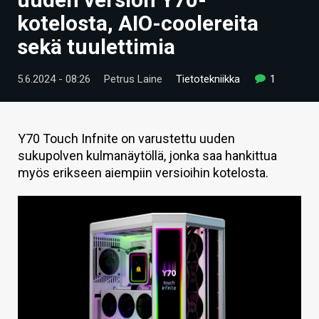
ARTIKKELIT
kotelosta, AIO-coolereita
sekä tuulettimia
VIDEOT
TECHBBS
5.6.2024 - 08:26
Petrus Laine
Tietotekniikka
1
TIETOA
HINTA.FI
Y70 Touch Infnite on varustettu uuden
sukupolven kulmanäytöllä, jonka saa hankittua
KAUPPA
myös erikseen aiempiin versioihin kotelosta.
VAIHDA TEEMA
HAKU