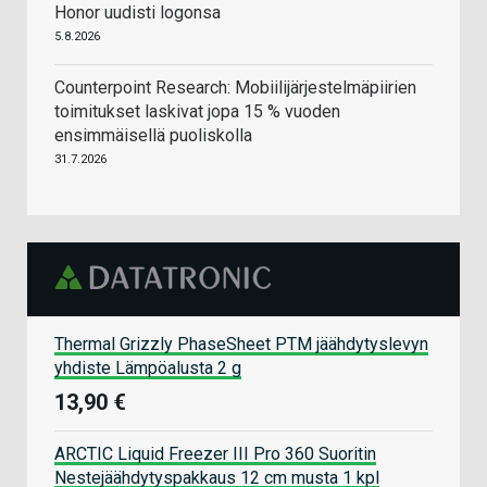
Honor uudisti logonsa
5.8.2026
Counterpoint Research: Mobiilijärjestelmäpiirien
toimitukset laskivat jopa 15 % vuoden
ensimmäisellä puoliskolla
31.7.2026
Thermal Grizzly PhaseSheet PTM jäähdytyslevyn
yhdiste Lämpöalusta 2 g
13,90 €
ARCTIC Liquid Freezer III Pro 360 Suoritin
Nestejäähdytyspakkaus 12 cm musta 1 kpl