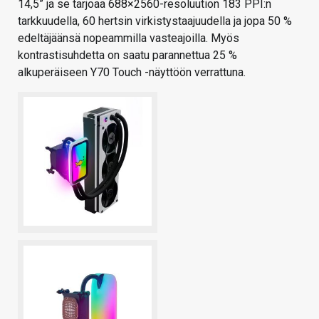
14,5” ja se tarjoaa 688×2560-resoluution 183 PPI:n
tarkkuudella, 60 hertsin virkistystaajuudella ja jopa 50 %
edeltäjäänsä nopeammilla vasteajoilla. Myös
kontrastisuhdetta on saatu parannettua 25 %
alkuperäiseen Y70 Touch -näyttöön verrattuna.