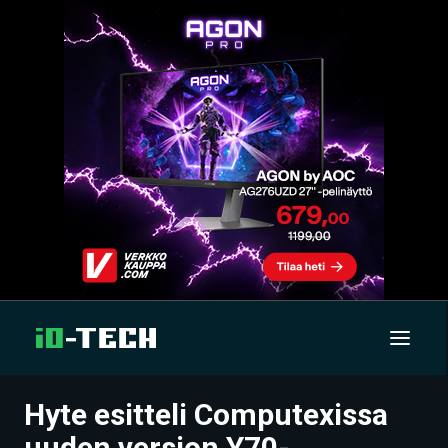
Hyte esitteli Computexissa
UUTISET
uuden version Y70-