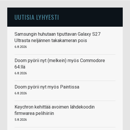
UUTISIA LYHYESTI
Samsungin huhutaan tiputtavan Galaxy S27
Ultrasta neljännen takakameran pois
6.8.2026
Doom pyörii nyt (melkein) myös Commodore
64:llä
6.8.2026
Doom pyörii nyt myös Paintissa
6.8.2026
Keychron kehittää avoimen lähdekoodin
firmwarea pelihiiriin
5.8.2026