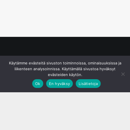
© S&J Media Oy
Käytämme evästeitä sivuston toiminnoissa, ominaisuuksissa ja
liikenteen analysoinnissa. Käyttämällä sivustoa hyväksyt
evästeiden käytön.
Ok
En hyväksy
Lisätietoja
;