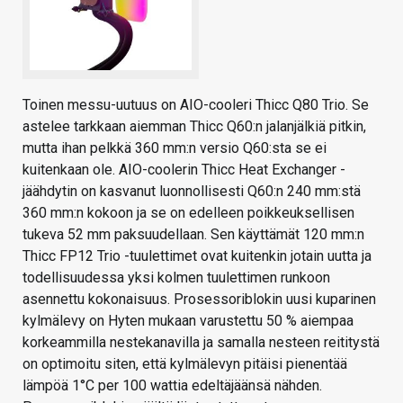
Toinen messu-uutuus on AIO-cooleri Thicc Q80 Trio. Se
astelee tarkkaan aiemman Thicc Q60:n jalanjälkiä pitkin,
mutta ihan pelkkä 360 mm:n versio Q60:sta se ei
kuitenkaan ole. AIO-coolerin Thicc Heat Exchanger -
jäähdytin on kasvanut luonnollisesti Q60:n 240 mm:stä
360 mm:n kokoon ja se on edelleen poikkeuksellisen
tukeva 52 mm paksuudellaan. Sen käyttämät 120 mm:n
Thicc FP12 Trio -tuulettimet ovat kuitenkin jotain uutta ja
todellisuudessa yksi kolmen tuulettimen runkoon
asennettu kokonaisuus. Prosessoriblokin uusi kuparinen
kylmälevy on Hyten mukaan varustettu 50 % aiempaa
korkeammilla nestekanavilla ja samalla nesteen reititystä
on optimoitu siten, että kylmälevyn pitäisi pienentää
lämpöä 1°C per 100 wattia edeltäjäänsä nähden.