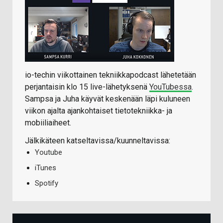
io-techin viikottainen tekniikkapodcast lähetetään
perjantaisin klo 15 live-lähetyksenä
YouTubessa
.
Sampsa ja Juha käyvät keskenään läpi kuluneen
viikon ajalta ajankohtaiset tietotekniikka- ja
mobiiliaiheet.
Jälkikäteen katseltavissa/kuunneltavissa:
Youtube
iTunes
Spotify