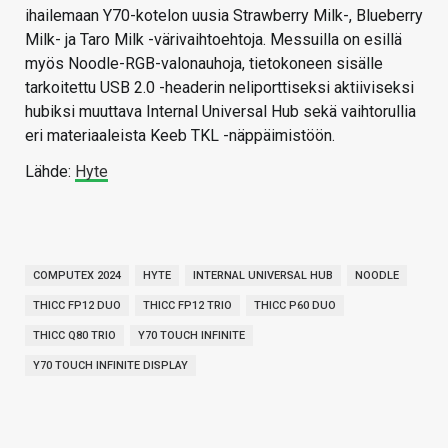
ihailemaan Y70-kotelon uusia Strawberry Milk-, Blueberry
Milk- ja Taro Milk -värivaihtoehtoja. Messuilla on esillä
myös Noodle-RGB-valonauhoja, tietokoneen sisälle
tarkoitettu USB 2.0 -headerin neliporttiseksi aktiiviseksi
hubiksi muuttava Internal Universal Hub sekä vaihtorullia
eri materiaaleista Keeb TKL -näppäimistöön.
Lähde:
Hyte
COMPUTEX 2024
HYTE
INTERNAL UNIVERSAL HUB
NOODLE
THICC FP12 DUO
THICC FP12 TRIO
THICC P60 DUO
THICC Q80 TRIO
Y70 TOUCH INFINITE
Y70 TOUCH INFINITE DISPLAY