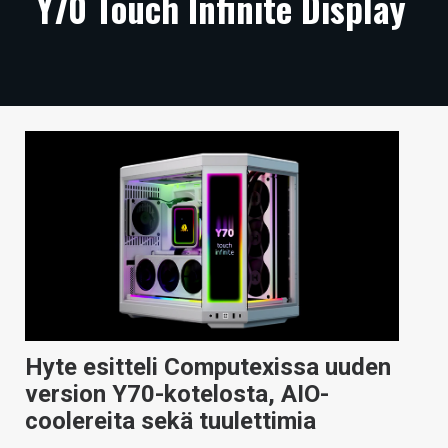
Y70 Touch Infinite Display
ARTIKKELIT
VIDEOT
TECHBBS
TIETOA
HINTA.FI
KAUPPA
VAIHDA TEEMA
Hyte esitteli Computexissa uuden
HAKU
version Y70-kotelosta, AIO-
coolereita sekä tuulettimia