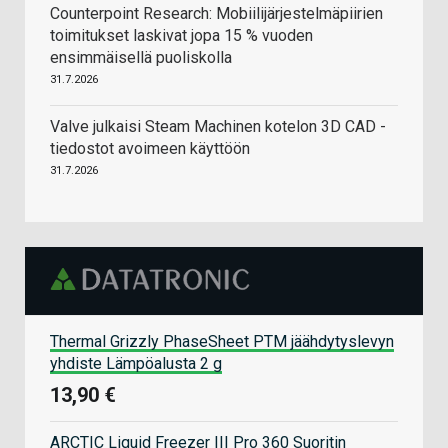
Counterpoint Research: Mobiilijärjestelmäpiirien
toimitukset laskivat jopa 15 % vuoden
ensimmäisellä puoliskolla
31.7.2026
Valve julkaisi Steam Machinen kotelon 3D CAD -
tiedostot avoimeen käyttöön
31.7.2026
Thermal Grizzly PhaseSheet PTM jäähdytyslevyn
yhdiste Lämpöalusta 2 g
13,90 €
ARCTIC Liquid Freezer III Pro 360 Suoritin