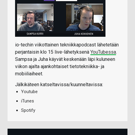
io-techin viikottainen tekniikkapodcast lähetetään
perjantaisin klo 15 live-lähetyksenä
YouTubessa
.
Sampsa ja Juha käyvät keskenään läpi kuluneen
viikon ajalta ajankohtaiset tietotekniikka- ja
mobiiliaiheet.
Jälkikäteen katseltavissa/kuunneltavissa:
Youtube
iTunes
Spotify