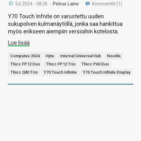
5.6.2024 - 08:26
/
Petrus Laine
Kommentit (1)
Y70 Touch Infnite on varustettu uuden
sukupolven kulmanäytöllä, jonka saa hankittua
myös erikseen aiempiin versioihin kotelosta.
Lue lisää
Computex 2024
Hyte
Internal Universal Hub
Noodle
Thicc FP12 Duo
Thicc FP12 Trio
Thicc P60 Duo
Thicc Q80 Trio
Y70 Touch Infinite
Y70 Touch Infinite Display