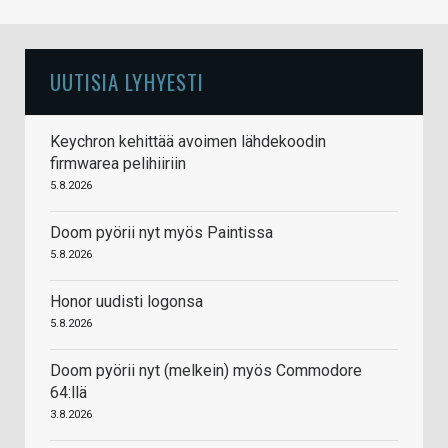
UUTISIA LYHYESTI
Keychron kehittää avoimen lähdekoodin
firmwarea pelihiiriin
5.8.2026
Doom pyörii nyt myös Paintissa
5.8.2026
Honor uudisti logonsa
5.8.2026
Doom pyörii nyt (melkein) myös Commodore
64:llä
3.8.2026