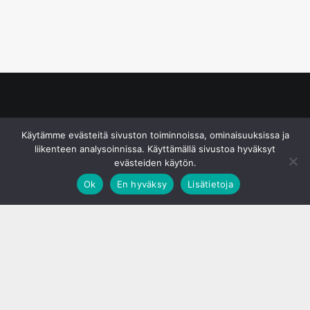
© S&J Media Oy
Käytämme evästeitä sivuston toiminnoissa, ominaisuuksissa ja
liikenteen analysoinnissa. Käyttämällä sivustoa hyväksyt
evästeiden käytön.
Ok
En hyväksy
Lisätietoja
;