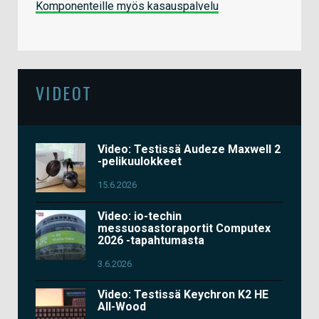
Komponenteille myös kasauspalvelu
VIDEOT
Video: Testissä Audeze Maxwell 2
-pelikuulokkeet
15.6.2026
Video: io-techin
messuosastoraportit Computex
2026 -tapahtumasta
3.6.2026
Video: Testissä Keychron K2 HE
All-Wood