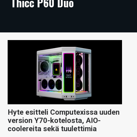
Thicc P60 Duo
ARTIKKELIT
VIDEOT
TECHBBS
TIETOA
HINTA.FI
KAUPPA
VAIHDA TEEMA
Hyte esitteli Computexissa uuden
HAKU
version Y70-kotelosta, AIO-
coolereita sekä tuulettimia