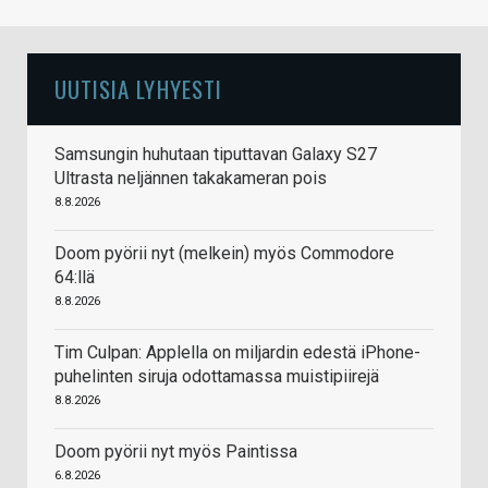
UUTISIA LYHYESTI
Samsungin huhutaan tiputtavan Galaxy S27
Ultrasta neljännen takakameran pois
8.8.2026
Doom pyörii nyt (melkein) myös Commodore
64:llä
8.8.2026
Tim Culpan: Applella on miljardin edestä iPhone-
puhelinten siruja odottamassa muistipiirejä
8.8.2026
Doom pyörii nyt myös Paintissa
6.8.2026