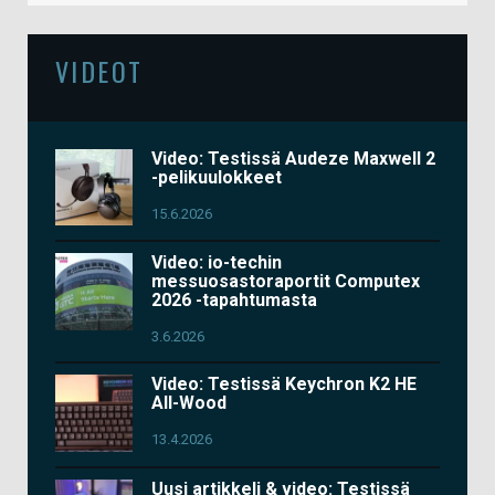
VIDEOT
Video: Testissä Audeze Maxwell 2
-pelikuulokkeet
15.6.2026
Video: io-techin
messuosastoraportit Computex
2026 -tapahtumasta
3.6.2026
Video: Testissä Keychron K2 HE
All-Wood
13.4.2026
Uusi artikkeli & video: Testissä