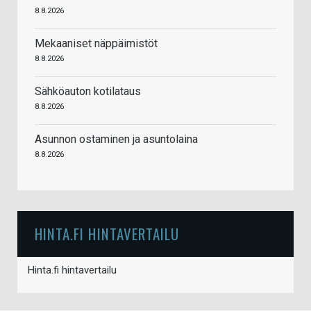
8.8.2026
Mekaaniset näppäimistöt
8.8.2026
Sähköauton kotilataus
8.8.2026
Asunnon ostaminen ja asuntolaina
8.8.2026
HINTA.FI HINTAVERTAILU
Hinta.fi hintavertailu