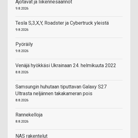
Ajotavat ja liikennesäännöt
9.8.2026
Tesla S,3,X,Y, Roadster ja Cybertruck yleistä
9.8.2026
Pyöräily
9.8.2026
Venäjä hyökkäsi Ukrainaan 24. helmikuuta 2022
8.8.2026
Samsungin huhutaan tiputtavan Galaxy S27
Ultrasta neljännen takakameran pois
8.8.2026
Rannekelloja
8.8.2026
NAS rakentelut