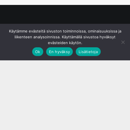
© S&J Media Oy
Käytämme evästeitä sivuston toiminnoissa, ominaisuuksissa ja
liikenteen analysoinnissa. Käyttämällä sivustoa hyväksyt
evästeiden käytön.
Ok
En hyväksy
Lisätietoja
;