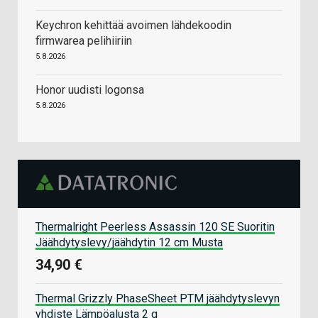
Keychron kehittää avoimen lähdekoodin
firmwarea pelihiiriin
5.8.2026
Honor uudisti logonsa
5.8.2026
Thermalright Peerless Assassin 120 SE Suoritin
Jäähdytyslevy/jäähdytin 12 cm Musta
34,90 €
Thermal Grizzly PhaseSheet PTM jäähdytyslevyn
yhdiste Lämpöalusta 2 g