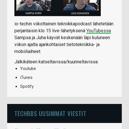
io-techin viikottainen tekniikkapodcast lähetetään
perjantaisin klo 15 live-lähetyksenä
YouTubessa
.
Sampsa ja Juha käyvät keskenään läpi kuluneen
viikon ajalta ajankohtaiset tietotekniikka- ja
mobiiliaiheet.
Jälkikäteen katseltavissa/kuunneltavissa:
Youtube
iTunes
Spotify
TECHBBS UUSIMMAT VIESTIT