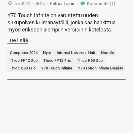
5.6.2024 - 08:26
/
Petrus Laine
Kommentit (1)
Y70 Touch Infnite on varustettu uuden
sukupolven kulmanäytöllä, jonka saa hankittua
myös erikseen aiempiin versioihin kotelosta.
Lue lisää
Computex 2024
Hyte
Internal Universal Hub
Noodle
Thicc FP12 Duo
Thicc FP12 Trio
Thicc P60 Duo
Thicc Q80 Trio
Y70 Touch Infinite
Y70 Touch Infinite Display