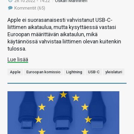
26.10.2022 - 14:22
/
Oskari Manninen
Kommentit (65)
Apple ei suorasanaisesti vahvistanut USB-C-
liittimen aikataulua, mutta kysyttäessä vastasi
Euroopan määrittävän aikataulun, mikä
käytännössä vahvistaa liittimen olevan kuitenkin
tulossa.
Lue lisää
Apple
Euroopan komissio
Lightning
USB-C
yleislaturi