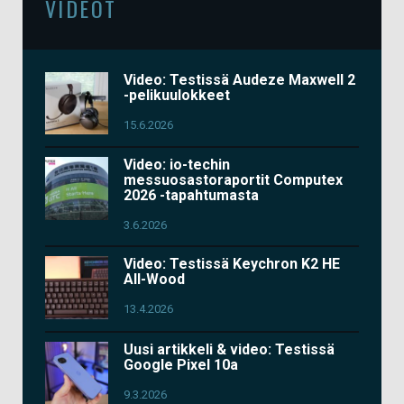
VIDEOT
Video: Testissä Audeze Maxwell 2
-pelikuulokkeet
15.6.2026
Video: io-techin
messuosastoraportit Computex
2026 -tapahtumasta
3.6.2026
Video: Testissä Keychron K2 HE
All-Wood
13.4.2026
Uusi artikkeli & video: Testissä
Google Pixel 10a
9.3.2026