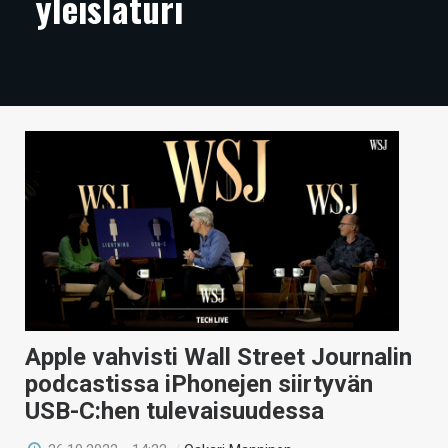
yleislaturi
ARTIKKELIT
VIDEOT
TECHBBS
TIETOA
HINTA.FI
KAUPPA
VAIHDA TEEMA
Apple vahvisti Wall Street Journalin
HAKU
podcastissa iPhonejen siirtyvän
USB-C:hen tulevaisuudessa