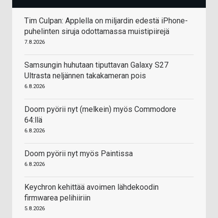
Tim Culpan: Applella on miljardin edestä iPhone-
puhelinten siruja odottamassa muistipiirejä
7.8.2026
Samsungin huhutaan tiputtavan Galaxy S27
Ultrasta neljännen takakameran pois
6.8.2026
Doom pyörii nyt (melkein) myös Commodore
64:llä
6.8.2026
Doom pyörii nyt myös Paintissa
6.8.2026
Keychron kehittää avoimen lähdekoodin
firmwarea pelihiiriin
5.8.2026