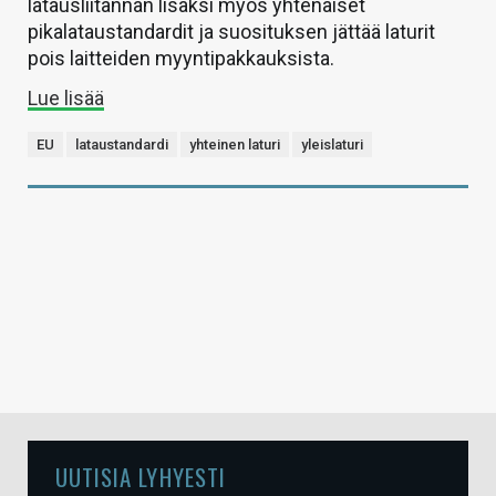
latausliitännän lisäksi myös yhtenäiset
pikalataustandardit ja suosituksen jättää laturit
pois laitteiden myyntipakkauksista.
Lue lisää
EU
lataustandardi
yhteinen laturi
yleislaturi
UUTISIA LYHYESTI