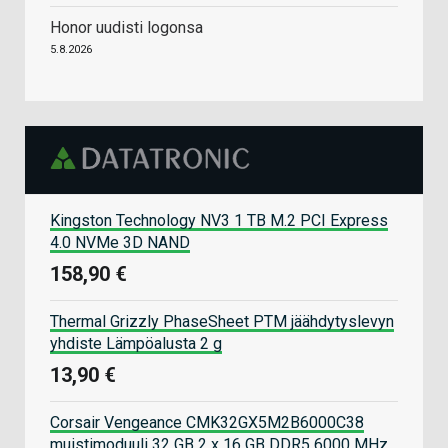
Honor uudisti logonsa
5.8.2026
Kingston Technology NV3 1 TB M.2 PCI Express
4.0 NVMe 3D NAND
158,90 €
Thermal Grizzly PhaseSheet PTM jäähdytyslevyn
yhdiste Lämpöalusta 2 g
13,90 €
Corsair Vengeance CMK32GX5M2B6000C38
muistimoduuli 32 GB 2 x 16 GB DDR5 6000 MHz