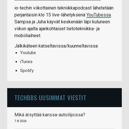
io-techin viikottainen tekniikkapodcast lähetetään
perjantaisin klo 15 live-lähetyksenä
YouTubessa
.
Sampsa ja Juha käyvät keskenään läpi kuluneen
viikon ajalta ajankohtaiset tietotekniikka- ja
mobiiliaiheet.
Jälkikäteen katseltavissa/kuunneltavissa:
Youtube
iTunes
Spotify
TECHBBS UUSIMMAT VIESTIT
Mikä ärsyttää kanssa-autoilijoissa?
7.8.2026