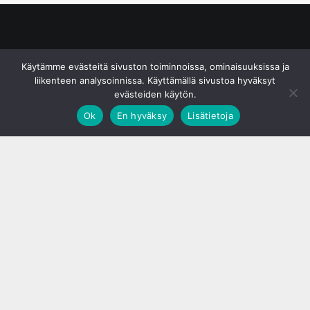
© S&J Media Oy
Käytämme evästeitä sivuston toiminnoissa, ominaisuuksissa ja
liikenteen analysoinnissa. Käyttämällä sivustoa hyväksyt
evästeiden käytön.
Ok
En hyväksy
Lisätietoja
;