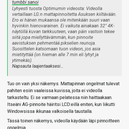
tumbbi sanoi
Lyhyesti tuosta Optimumin videosta: Videolla
vertaillaan LG:n mattapinnoitetta Asuksen kiiltävään.
Ero ei hänen mukaansa ole mitenkään suuri vaan
hyvinkin hienovarainen. Ei vaikuta ainakaan 32" 4K-
näytöllä kuvan tarkkuuteen, vaan päin vastoin tekee
siitä jopa miellyttävämmän, kun pinnoite
aavistuksen pehmentää pikselien reunoja.
Suosittelen katsomaan tuon videon, jos asia
mietityttää (on hieman alle 7 min eli lyhyt ja
ytimekäs).
Napsauta laajentaaksesi…
Tuo on vain yksi näkemys. Mattapinnan ongelmat tulevat
pahiten esiin vaaleissa kuvissa, joita ei videolla
tarkasteltu. Ei se varmaan pelatessa niin haittaakaan.
Itseäni AG-pinnoite häiritsi LCD:eillä eniten, kun liikutti
Windowsissa ikkunaa valkoisella taustalla.
Tässä toinen näkemys, videolla käydään läpi pinnoitteen
ongelmia.