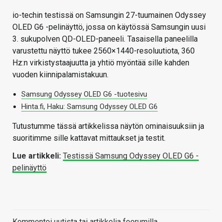
io-techin testissä on Samsungin 27-tuumainen Odyssey
OLED G6 -pelinäyttö, jossa on käytössä Samsungin uusi
3. sukupolven QD-OLED-paneeli. Tasaisella paneelilla
varustettu näyttö tukee 2560×1440-resoluutiota, 360
Hz:n virkistystaajuutta ja yhtiö myöntää sille kahden
vuoden kiinnipalamistakuun.
Samsung Odyssey OLED G6 -tuotesivu
Hinta.fi, Haku: Samsung Odyssey OLED G6
Tutustumme tässä artikkelissa näytön ominaisuuksiin ja
suoritimme sille kattavat mittaukset ja testit.
Lue artikkeli:
Testissä Samsung Odyssey OLED G6 -
pelinäyttö
Kommentoi uutista tai artikkelia foorumilla