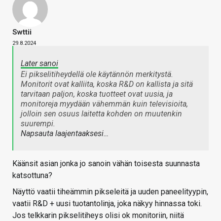
Swttii
29.8.2024
Later sanoi
Ei pikselitiheydellä ole käytännön merkitystä.
Monitorit ovat kalliita, koska R&D on kallista ja sitä
tarvitaan paljon, koska tuotteet ovat uusia, ja
monitoreja myydään vähemmän kuin televisioita,
jolloin sen osuus laitetta kohden on muutenkin
suurempi.
Napsauta laajentaaksesi…
Käänsit asian jonka jo sanoin vähän toisesta suunnasta
katsottuna?
Näyttö vaatii tiheämmin pikseleitä ja uuden paneelityypin,
vaatii R&D + uusi tuotantolinja, joka näkyy hinnassa toki.
Jos telkkarin pikselitiheys olisi ok monitoriin, niitä