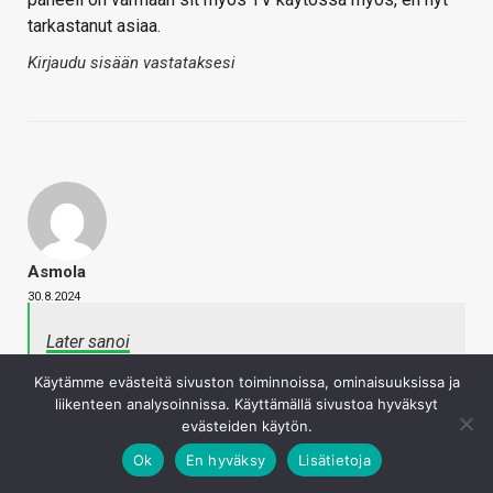
tarkastanut asiaa.
Kirjaudu sisään vastataksesi
Asmola
30.8.2024
Later sanoi
Varoituksena, että toisin kuin muiden valmistajien
Käytämme evästeitä sivuston toiminnoissa, ominaisuuksissa ja
QD-OLED-monitoreissa, joissa on erinomaisen selkeä
liikenteen analysoinnissa. Käyttämällä sivustoa hyväksyt
kiiltävä mutta silti heijastuksia hyvin ehkäisevä pinta,
evästeiden käytön.
tässä ja muissa
Samsungin uusissa QD-OLED-
monitoreissa
on mattapinnoite. En ole näitä päässyt
Ok
En hyväksy
Lisätietoja
näkemään, mutta yleisesti mattapinnoite tarkoittaa