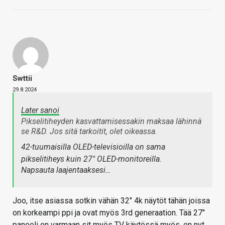
Swttii
29.8.2024
Later sanoi
Pikselitiheyden kasvattamisessakin maksaa lähinnä
se R&D. Jos sitä tarkoitit, olet oikeassa.
42-tuumaisilla OLED-televisioilla on sama
pikselitiheys kuin 27" OLED-monitoreilla.
Napsauta laajentaaksesi…
Joo, itse asiassa sotkin vähän 32" 4k näytöt tähän joissa
on korkeampi ppi ja ovat myös 3rd generaation. Tää 27"
paneeli on varmaan sit myös TV käytössä myös, en nyt