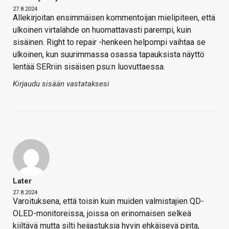
27.8.2024
Allekirjoitan ensimmäisen kommentoijan mielipiteen, että
ulkoinen virtalähde on huomattavasti parempi, kuin
sisäinen. Right to repair -henkeen helpompi vaihtaa se
ulkoinen, kun suurimmassa osassa tapauksista näyttö
lentää SERriin sisäisen psu:n luovuttaessa.
Kirjaudu sisään vastataksesi
Later
27.8.2024
Varoituksena, että toisin kuin muiden valmistajien QD-
OLED-monitoreissa, joissa on erinomaisen selkeä
kiiltävä mutta silti heijastuksia hyvin ehkäisevä pinta,