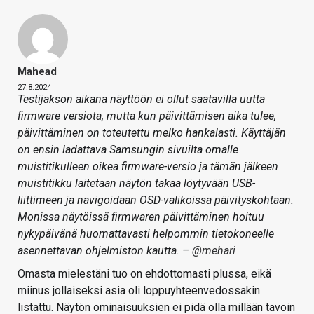
Mahead
27.8.2024
Testijakson aikana näyttöön ei ollut saatavilla uutta
firmware versiota, mutta kun päivittämisen aika tulee,
päivittäminen on toteutettu melko hankalasti. Käyttäjän
on ensin ladattava Samsungin sivuilta omalle
muistitikulleen oikea firmware-versio ja tämän jälkeen
muistitikku laitetaan näytön takaa löytyvään USB-
liittimeen ja navigoidaan OSD-valikoissa päivityskohtaan.
Monissa näytöissä firmwaren päivittäminen hoituu
nykypäivänä huomattavasti helpommin tietokoneelle
asennettavan ohjelmiston kautta. –
@mehari
Omasta mielestäni tuo on ehdottomasti plussa, eikä
miinus jollaiseksi asia oli loppuyhteenvedossakin
listattu. Näytön ominaisuuksien ei pidä olla millään tavoin