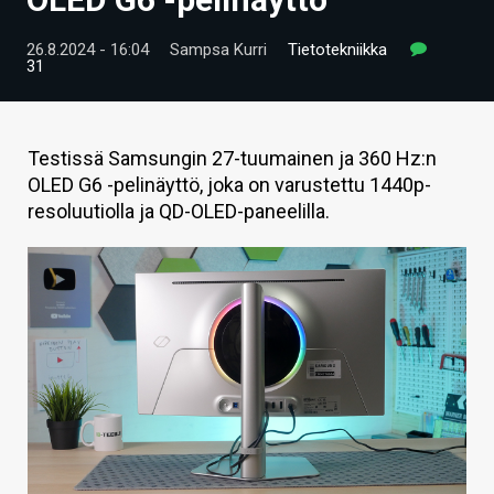
ARTIKKELIT
26.8.2024 - 16:04
Sampsa Kurri
Tietotekniikka
31
VIDEOT
TECHBBS
Testissä Samsungin 27-tuumainen ja 360 Hz:n
TIETOA
OLED G6 -pelinäyttö, joka on varustettu 1440p-
resoluutiolla ja QD-OLED-paneelilla.
HINTA.FI
KAUPPA
VAIHDA TEEMA
HAKU