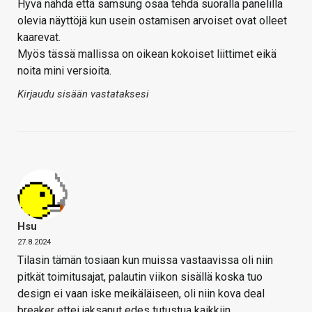
Hyvä nähdä että samsung osaa tehdä suoralla panelilla
olevia näyttöjä kun usein ostamisen arvoiset ovat olleet
kaarevat.
Myös tässä mallissa on oikean kokoiset liittimet eikä
noita mini versioita.
Kirjaudu sisään vastataksesi
Hsu
27.8.2024
Tilasin tämän tosiaan kun muissa vastaavissa oli niin
pitkät toimitusajat, palautin viikon sisällä koska tuo
design ei vaan iske meikäläiseen, oli niin kova deal
breaker ettei jaksanut edes tutustua kaikkiin