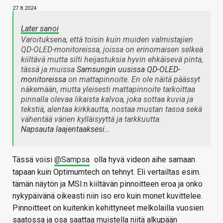
27.8.2024
Later sanoi
Varoituksena, että toisin kuin muiden valmistajien
QD-OLED-monitoreissa, joissa on erinomaisen selkeä
kiiltävä mutta silti heijastuksia hyvin ehkäisevä pinta,
tässä ja muissa
Samsungin uusissa QD-OLED-
monitoreissa
on mattapinnoite. En ole näitä päässyt
näkemään, mutta yleisesti mattapinnoite tarkoittaa
pinnalla olevaa likaista kalvoa, joka sottaa kuvia ja
tekstiä, alentaa kirkkautta, nostaa mustan tasoa sekä
vähentää värien kylläisyyttä ja tarkkuutta.
Napsauta laajentaaksesi…
Tässä voisi
@Sampsa
olla hyvä videon aihe samaan
tapaan kuin Optimumtech on tehnyt. Eli vertailtas esim.
tämän näytön ja MSI:n kiiltävän pinnoitteen eroa ja onko
nykypäivänä oikeasti niin iso ero kuin monet kuvittelee.
Pinnoitteet on kuitenkin kehittyneet melkolailla vuosien
saatossa ja osa saattaa muistella niitä alkupään