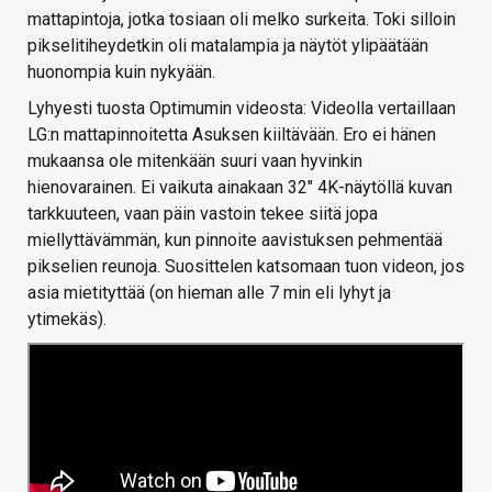
mattapintoja, jotka tosiaan oli melko surkeita. Toki silloin
pikselitiheydetkin oli matalampia ja näytöt ylipäätään
huonompia kuin nykyään.
Lyhyesti tuosta Optimumin videosta: Videolla vertaillaan
LG:n mattapinnoitetta Asuksen kiiltävään. Ero ei hänen
mukaansa ole mitenkään suuri vaan hyvinkin
hienovarainen. Ei vaikuta ainakaan 32" 4K-näytöllä kuvan
tarkkuuteen, vaan päin vastoin tekee siitä jopa
miellyttävämmän, kun pinnoite aavistuksen pehmentää
pikselien reunoja. Suosittelen katsomaan tuon videon, jos
asia mietityttää (on hieman alle 7 min eli lyhyt ja
ytimekäs).