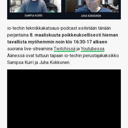
io-techin tekniikkakatsaus-podcast esitetään tänään
perjantaina
8
. maaliskuuta poikkeuksellisesti hieman
tavallista myöhemmin noin klo 16:30-17 alkaen
suorana live-streamina
Twitchissä
ja
Youtubessa
.
Äänessä ovat tuttuun tapaan io-techin perustajakaksikko
Sampsa Kurri ja Juha Kokkonen.