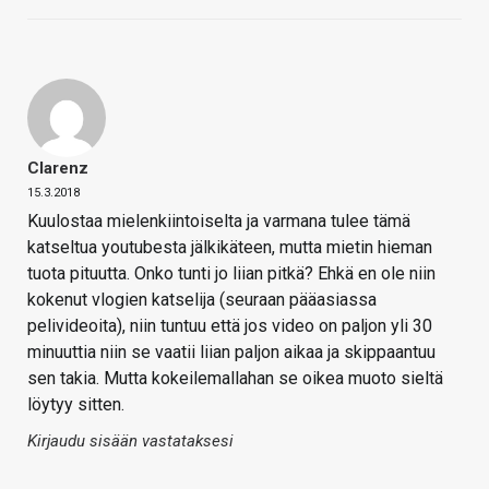
Clarenz
15.3.2018
Kuulostaa mielenkiintoiselta ja varmana tulee tämä
katseltua youtubesta jälkikäteen, mutta mietin hieman
tuota pituutta. Onko tunti jo liian pitkä? Ehkä en ole niin
kokenut vlogien katselija (seuraan pääasiassa
pelivideoita), niin tuntuu että jos video on paljon yli 30
minuuttia niin se vaatii liian paljon aikaa ja skippaantuu
sen takia. Mutta kokeilemallahan se oikea muoto sieltä
löytyy sitten.
Kirjaudu sisään vastataksesi