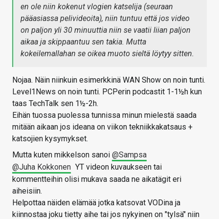
en ole niin kokenut vlogien katselija (seuraan
pääasiassa pelivideoita), niin tuntuu että jos video
on paljon yli 30 minuuttia niin se vaatii liian paljon
aikaa ja skippaantuu sen takia. Mutta
kokeilemallahan se oikea muoto sieltä löytyy sitten.
Nojaa. Näin niinkuin esimerkkinä WAN Show on noin tunti.
Level1News on noin tunti. PCPerin podcastit 1-1½h kun
taas TechTalk sen 1½-2h.
Eihän tuossa puolessa tunnissa minun mielestä saada
mitään aikaan jos ideana on viikon tekniikkakatsaus +
katsojien kysymykset.
Mutta kuten mikkelson sanoi
@Sampsa
@Juha Kokkonen
YT videon kuvaukseen tai
kommentteihin olisi mukava saada ne aikatägit eri
aiheisiin.
Helpottaa näiden elämää jotka katsovat VODina ja
kiinnostaa joku tietty aihe tai jos nykyinen on "tylsä" niin