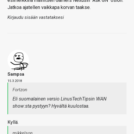
esimerkkinä mainitsen Gamers Nexusin "Ask GN" osion.
Jatkoa ajatellen vaikkapa korvan taakse.
Kirjaudu sisään vastataksesi
Sampsa
15.3.2018
Fortzon
Eli suomalainen versio LinusTechTipsin WAN
show:sta pystyyn? Hyvältä kuulostaa.
Kyllä.
mikkelson