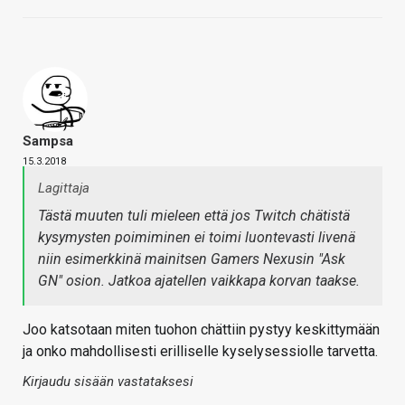
Sampsa
15.3.2018
Lagittaja
Tästä muuten tuli mieleen että
jos
Twitch chätistä
kysymysten poimiminen ei toimi luontevasti livenä
niin esimerkkinä mainitsen Gamers Nexusin "Ask
GN" osion. Jatkoa ajatellen vaikkapa korvan taakse.
Joo katsotaan miten tuohon chättiin pystyy keskittymään
ja onko mahdollisesti erilliselle kyselysessiolle tarvetta.
Kirjaudu sisään vastataksesi