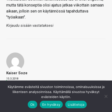
mutta tätä konseptia olisi ajatus jatkaa viikottain samaan
aikaan, jolloin sen on käytännössä tapahduttava
"työaikaan".
Kirjaudu sisään vastataksesi
Kaiser Soze
15.3.2018
Juha Kokkonen
Käytämme evästeitä sivuston toiminnoissa, ominaisuuksissa ja
liikenteen analysoinnissa. Käyttämällä sivustoa hyväksyt
Striimaaminen viikoittain samaan aikaan
evästeiden käytön.
perinteisten toimistoaikojen ulkopuolella on vaan
Ok
En hyväksy
Lisätietoja
käytännössä erittäin hankalaa tai jopa mahdotonta
muiden menojen takia. Yksittäisten striimien