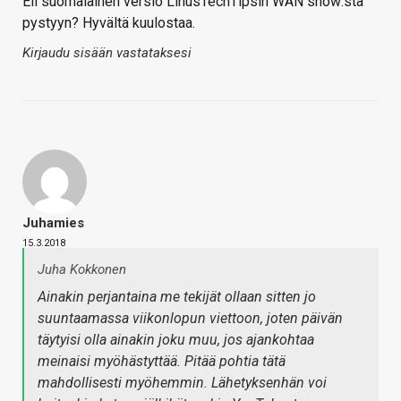
Eli suomalainen versio LinusTechTipsin WAN show:sta
pystyyn? Hyvältä kuulostaa.
Kirjaudu sisään vastataksesi
Juhamies
15.3.2018
Juha Kokkonen
Ainakin perjantaina me tekijät ollaan sitten jo
suuntaamassa viikonlopun viettoon, joten päivän
täytyisi olla ainakin joku muu, jos ajankohtaa
meinaisi myöhästyttää. Pitää pohtia tätä
mahdollisesti myöhemmin. Lähetyksenhän voi