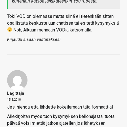
kuitenkin katsoa jälkikäteenkin YouTubesta.
Toki VOD on olemassa mutta siinä ei tietenkään sitten
osallistuta keskusteluun chatissa tai esitetä kysymyksiä
Noh, Alkuun mennään VODia katsomalla.
Kirjaudu sisään vastataksesi
Lagittaja
15.3.2018
Jes, hienoa että lähdette kokeilemaan tätä formaattia!
Allekirjoitan myös tuon kysymyksen kellonajasta, tuota
päivää voisi miettiä jatkoa ajatellen jos lähetyksen