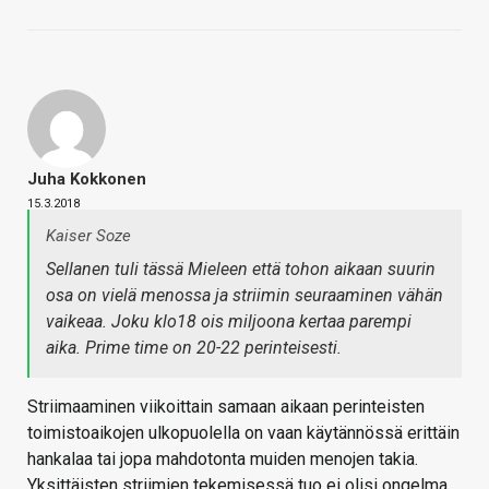
Juha Kokkonen
15.3.2018
Kaiser Soze
Sellanen tuli tässä Mieleen että tohon aikaan suurin
osa on vielä menossa ja striimin seuraaminen vähän
vaikeaa. Joku klo18 ois miljoona kertaa parempi
aika. Prime time on 20-22 perinteisesti.
Striimaaminen viikoittain samaan aikaan perinteisten
toimistoaikojen ulkopuolella on vaan käytännössä erittäin
hankalaa tai jopa mahdotonta muiden menojen takia.
Yksittäisten striimien tekemisessä tuo ei olisi ongelma,