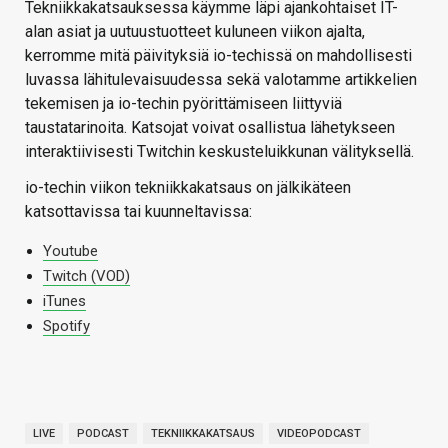
Tekniikkakatsauksessa käymme läpi ajankohtaiset IT-
alan asiat ja uutuustuotteet kuluneen viikon ajalta,
kerromme mitä päivityksiä io-techissä on mahdollisesti
luvassa lähitulevaisuudessa sekä valotamme artikkelien
tekemisen ja io-techin pyörittämiseen liittyviä
taustatarinoita. Katsojat voivat osallistua lähetykseen
interaktiivisesti Twitchin keskusteluikkunan välityksellä.
io-techin viikon tekniikkakatsaus on jälkikäteen
katsottavissa tai kuunneltavissa:
Youtube
Twitch (VOD)
iTunes
Spotify
LIVE
PODCAST
TEKNIIKKAKATSAUS
VIDEOPODCAST