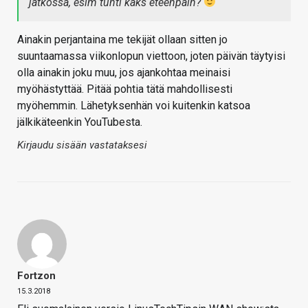
jatkossa, esim tunti kaks eteenpäin?
Ainakin perjantaina me tekijät ollaan sitten jo
suuntaamassa viikonlopun viettoon, joten päivän täytyisi
olla ainakin joku muu, jos ajankohtaa meinaisi
myöhästyttää. Pitää pohtia tätä mahdollisesti
myöhemmin. Lähetyksenhän voi kuitenkin katsoa
jälkikäteenkin YouTubesta.
Kirjaudu sisään vastataksesi
Fortzon
15.3.2018