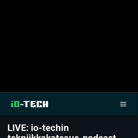
LIVE: io-techin
UUTISET
tekniikkakatsaus-podcast