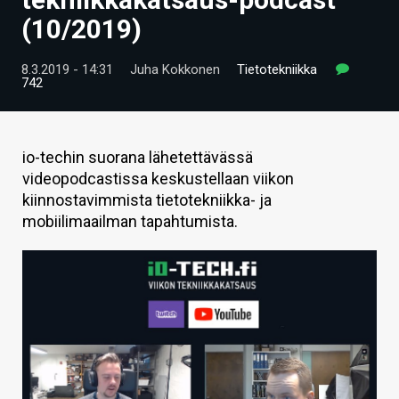
ARTIKKELIT
(10/2019)
VIDEOT
8.3.2019 - 14:31
Juha Kokkonen
Tietotekniikka
742
TECHBBS
TIETOA
io-techin suorana lähetettävässä
HINTA.FI
videopodcastissa keskustellaan viikon
kiinnostavimmista tietotekniikka- ja
KAUPPA
mobiilimaailman tapahtumista.
VAIHDA TEEMA
HAKU