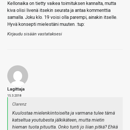
Kellonaika on tietty vaikea toimituksen kannalta, mutta
kiva olisi livenä itsekin seurata ja antaa kommenttia
samalla. Joku klo. 19 voisi olla parempi, ainakin itselle.
Hyvä konsepti mielestäni muuten. :tup:
Kirjaudu sisään vastataksesi
Lagittaja
15.3.2018
Clarenz
Kuulostaa mielenkiintoiselta ja varmana tulee tämä
katseltua youtubesta jälkikäteen, mutta mietin
hieman tuota pituutta. Onko tunti jo liian pitkä? Ehkä