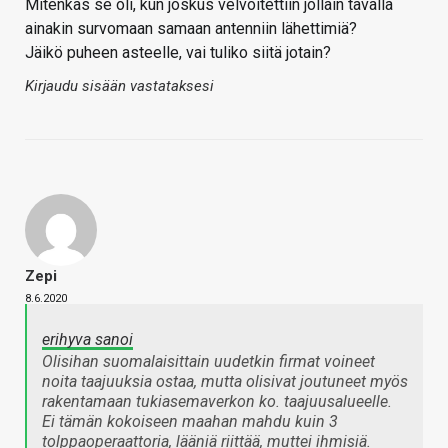
Mitenkäs se oli, kun joskus velvoitettiin jollain tavalla
ainakin survomaan samaan antenniin lähettimiä?
Jäikö puheen asteelle, vai tuliko siitä jotain?
Kirjaudu sisään vastataksesi
Zepi
8.6.2020
erihyva sanoi
Olisihan suomalaisittain uudetkin firmat voineet
noita taajuuksia ostaa, mutta olisivat joutuneet myös
rakentamaan tukiasemaverkon ko. taajuusalueelle.
Ei tämän kokoiseen maahan mahdu kuin 3
tolppaoperaattoria, lääniä riittää, muttei ihmisiä.