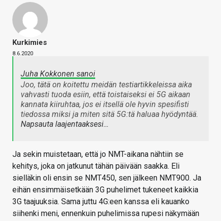
Kurkimies
8.6.2020
Juha Kokkonen sanoi
Joo, tätä on koitettu meidän testiartikkeleissa aika
vahvasti tuoda esiin, että toistaiseksi ei 5G aikaan
kannata kiiruhtaa, jos ei itsellä ole hyvin spesifisti
tiedossa miksi ja miten sitä 5G:tä haluaa hyödyntää.
Napsauta laajentaaksesi…
Ja sekin muistetaan, että jo NMT-aikana nähtiin se
kehitys, joka on jatkunut tähän päivään saakka. Eli
sielläkin oli ensin se NMT450, sen jälkeen NMT900. Ja
eihän ensimmäisetkään 3G puhelimet tukeneet kaikkia
3G taajuuksia. Sama juttu 4G:een kanssa eli kauanko
siihenki meni, ennenkuin puhelimissa rupesi näkymään