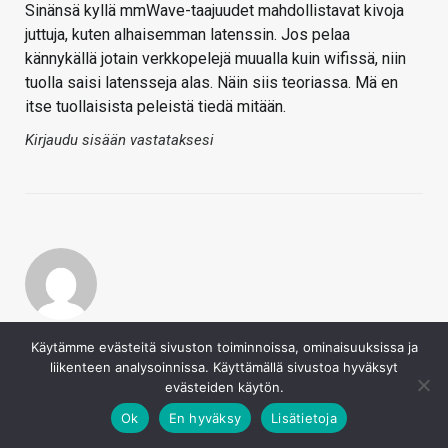
Sinänsä kyllä mmWave-taajuudet mahdollistavat kivoja
juttuja, kuten alhaisemman latenssin. Jos pelaa
kännykällä jotain verkkopelejä muualla kuin wifissä, niin
tuolla saisi latensseja alas. Näin siis teoriassa. Mä en
itse tuollaisista peleistä tiedä mitään.
Kirjaudu sisään vastataksesi
Timo 2
Käytämme evästeitä sivuston toiminnoissa, ominaisuuksissa ja
9.6.2020
liikenteen analysoinnissa. Käyttämällä sivustoa hyväksyt
Ja mitähän merkitystä noilla taajusalueilla on? Onko joku
evästeiden käytön.
toinen parempi jossain tilanteessa kuin joku toinen, mitä
noista taajuusalue tiedoista tässä vaiheessa on hyötyä
Ok
En hyväksy
Lisätietoja
lukijalle?