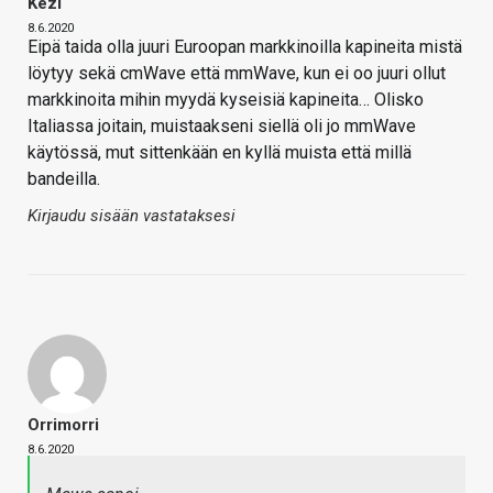
Kezi
8.6.2020
Eipä taida olla juuri Euroopan markkinoilla kapineita mistä
löytyy sekä cmWave että mmWave, kun ei oo juuri ollut
markkinoita mihin myydä kyseisiä kapineita… Olisko
Italiassa joitain, muistaakseni siellä oli jo mmWave
käytössä, mut sittenkään en kyllä muista että millä
bandeilla.
Kirjaudu sisään vastataksesi
Orrimorri
8.6.2020