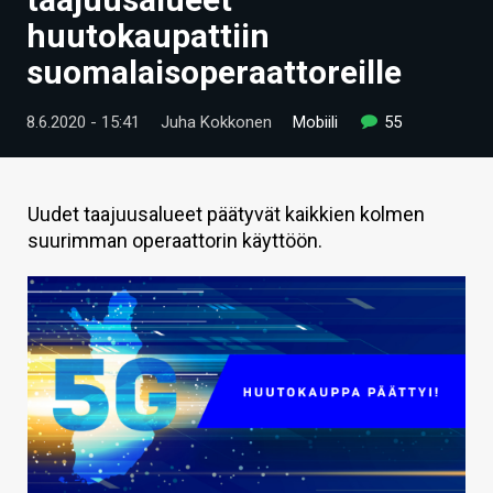
ARTIKKELIT
huutokaupattiin
suomalaisoperaattoreille
VIDEOT
TECHBBS
8.6.2020 - 15:41
Juha Kokkonen
Mobiili
55
TIETOA
HINTA.FI
Uudet taajuusalueet päätyvät kaikkien kolmen
suurimman operaattorin käyttöön.
KAUPPA
VAIHDA TEEMA
HAKU