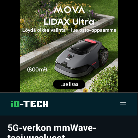
5G-verkon mmWave-
UUTISET
taajuusalueet