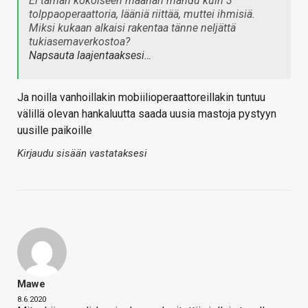
Ei tämän kokoiseen maahan mahdu kuin 3
tolppaoperaattoria, lääniä riittää, muttei ihmisiä.
Miksi kukaan alkaisi rakentaa tänne neljättä
tukiasemaverkostoa?
Napsauta laajentaaksesi…
Ja noilla vanhoillakin mobiilioperaattoreillakin tuntuu
välillä olevan hankaluutta saada uusia mastoja pystyyn
uusille paikoille
Kirjaudu sisään vastataksesi
Mawe
8.6.2020