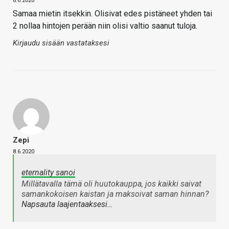
8.6.2020
Samaa mietin itsekkin. Olisivat edes pistäneet yhden tai
2 nollaa hintojen perään niin olisi valtio saanut tuloja.
Kirjaudu sisään vastataksesi
Zepi
8.6.2020
eternality sanoi
Millätavalla tämä oli huutokauppa, jos kaikki saivat
samankokoisen kaistan ja maksoivat saman hinnan?
Napsauta laajentaaksesi…