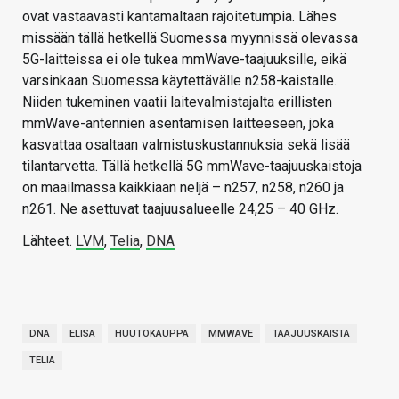
ovat vastaavasti kantamaltaan rajoitetumpia. Lähes
missään tällä hetkellä Suomessa myynnissä olevassa
5G-laitteissa ei ole tukea mmWave-taajuuksille, eikä
varsinkaan Suomessa käytettävälle n258-kaistalle.
Niiden tukeminen vaatii laitevalmistajalta erillisten
mmWave-antennien asentamisen laitteeseen, joka
kasvattaa osaltaan valmistuskustannuksia sekä lisää
tilantarvetta. Tällä hetkellä 5G mmWave-taajuuskaistoja
on maailmassa kaikkiaan neljä – n257, n258, n260 ja
n261. Ne asettuvat taajuusalueelle 24,25 – 40 GHz.
Lähteet.
LVM
,
Telia
,
DNA
DNA
ELISA
HUUTOKAUPPA
MMWAVE
TAAJUUSKAISTA
TELIA