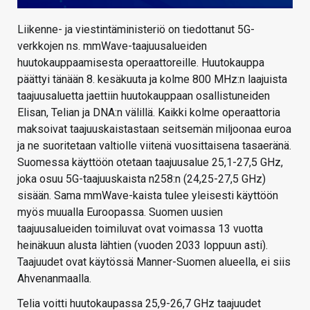
Liikenne- ja viestintäministeriö on tiedottanut 5G-
verkkojen ns. mmWave-taajuusalueiden
huutokauppaamisesta operaattoreille. Huutokauppa
päättyi tänään 8. kesäkuuta ja kolme 800 MHz:n laajuista
taajuusaluetta jaettiin huutokauppaan osallistuneiden
Elisan, Telian ja DNA:n välillä. Kaikki kolme operaattoria
maksoivat taajuuskaistastaan seitsemän miljoonaa euroa
ja ne suoritetaan valtiolle viitenä vuosittaisena tasaeränä.
Suomessa käyttöön otetaan taajuusalue 25,1-27,5 GHz,
joka osuu 5G-taajuuskaista n258:n (24,25-27,5 GHz)
sisään. Sama mmWave-kaista tulee yleisesti käyttöön
myös muualla Euroopassa. Suomen uusien
taajuusalueiden toimiluvat ovat voimassa 13 vuotta
heinäkuun alusta lähtien (vuoden 2033 loppuun asti).
Taajuudet ovat käytössä Manner-Suomen alueella, ei siis
Ahvenanmaalla.
Telia voitti huutokaupassa 25,9-26,7 GHz taajuudet