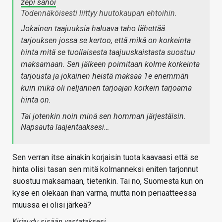
zepi sanoi
Todennäköisesti liittyy huutokaupan ehtoihin.
Jokainen taajuuksia haluava taho lähettää
tarjouksen jossa se kertoo, että mikä on korkeinta
hinta mitä se tuollaisesta taajuuskaistasta suostuu
maksamaan. Sen jälkeen poimitaan kolme korkeinta
tarjousta ja jokainen heistä maksaa 1e enemmän
kuin mikä oli neljännen tarjoajan korkein tarjoama
hinta on.
Tai jotenkin noin minä sen homman järjestäisin.
Napsauta laajentaaksesi…
Sen verran itse ainakin korjaisin tuota kaavaasi että se
hinta olisi tasan sen mitä kolmanneksi eniten tarjonnut
suostuu maksamaan, tietenkin. Tai no, Suomesta kun on
kyse en olekaan ihan varma, mutta noin periaatteessa
muussa ei olisi järkeä?
Kirjaudu sisään vastataksesi