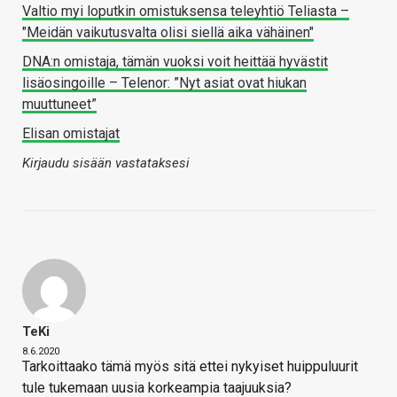
Valtio myi loputkin omistuksensa teleyhtiö Teliasta –
"Meidän vaikutusvalta olisi siellä aika vähäinen"
DNA:n omistaja, tämän vuoksi voit heittää hyvästit
lisäosingoille – Telenor: ”Nyt asiat ovat hiukan
muuttuneet”
Elisan omistajat
Kirjaudu sisään vastataksesi
TeKi
8.6.2020
Tarkoittaako tämä myös sitä ettei nykyiset huippuluurit
tule tukemaan uusia korkeampia taajuuksia?