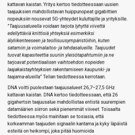
kattavan kaistan. Yritys kertoo tiedotteessaan uusien
taajuuksien mahdollistavan huippunopeat gigabittien
nopeuksiin nousevat 5G-yhteydet kuluttajille ja yrityksille.
”
Taajuusalueella voidaan tarjota lyhyttä viivettä
edellyttäviä kriittisiä yhteyksiä esimerkiksi
älyliikenteeseen ja teollisuusympäristöihin, kuten
satamiin ja voimalaitos- ja tehdasalueille. Taajuudet
tuovat kapasiteettia suuriin yleisötapahtumiin ja ne
tarjoavat potentiaalisen vaihtoehdon nopeiden
laajakaistayhteyksien rakentamiseen kaupunki- ja
taajama-alueilla
” Telian tiedotteessa kerrotaan.
DNA voitti puolestaan taajuusalueet 26,7–27,5 GHz
kattavan kaistan. DNA kertoo tiedotteessaan, että 26
gigahertsin taajuusalue mahdollistaa entistä suurempien
datamäärien siirron sekä pienemmät viiveet. Toisaalta
tiedotteessa myös mainitaan se tosiasia, että
korkeamman taajuuden signaalin kantama ja kyky läpäistä
esteitä on heikompi, joka pitää huomioida