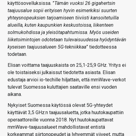
käyttösovelluksissa. ”
Tämän vuoksi 26 gigahertsin
taajuusalue sopii erityisen hyvin esimerkiksi suurten
yhteysnopeuksien tarjoamiseen tiiviisti kansoitetuilla
alueilla, kuten kaupunkien keskustoissa, liikenteen
solmukohdissa ja yleisötapahtumissa. Myös useiden
liiketoimintojen odotetaan tulevaisuudessa hyödyntävän
kyseisen taajuusalueen 5G-tekniikkaa
” tiedotteessa
todetaan.
Elisan voittama taajuuskaista on 25,1-25,9 GHz. Yritys ei
ole toistaiseksi julkaissut tiedotetta asiasta. Elisan
edustaja arvioi io-techille hiljattain, että mmWave-verkot
tulevat Suomessa kuluttajien saataville ensi vuoden
aikana.
Nykyiset Suomessa käytössä olevat 5G-yhteydet
käyttävät 3,5 GHz:n taajuusaluetta, jotka huutokaupattiin
operaattoreille vuonna 2018. Nyt huutokaupattavat
mmWave-taajuusalueet mahdollistavat entistä
korkeammat siirtonopeudet ja lyhyemmät viiveet, mutta