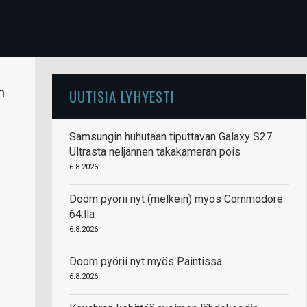
n
UUTISIA LYHYESTI
Samsungin huhutaan tiputtavan Galaxy S27
Ultrasta neljännen takakameran pois
6.8.2026
Doom pyörii nyt (melkein) myös Commodore
64:llä
6.8.2026
Doom pyörii nyt myös Paintissa
6.8.2026