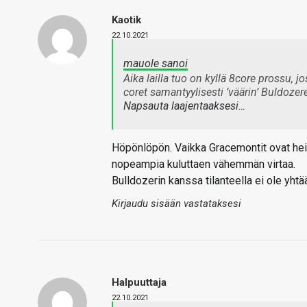
Kaotik
22.10.2021
mauole sanoi
Aika lailla tuo on kyllä 8core prossu,
coret samantyylisesti ’väärin’ Buldozere
Napsauta laajentaaksesi…
Höpönlöpön. Vaikka Gracemontit ovat hei
nopeampia kuluttaen vähemmän virtaa.
Bulldozerin kanssa tilanteella ei ole yhtä
Kirjaudu sisään vastataksesi
Halpuuttaja
22.10.2021