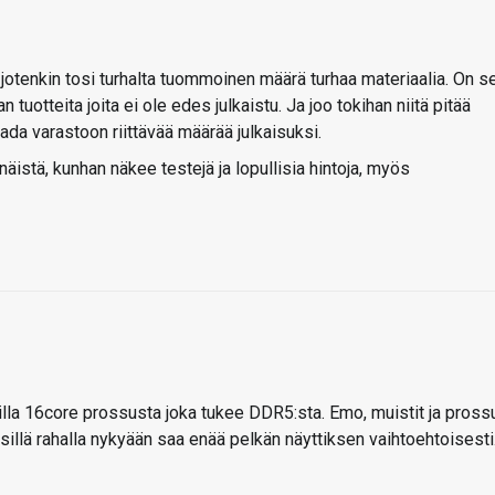
u jotenkin tosi turhalta tuommoinen määrä turhaa materiaalia. On s
tuotteita joita ei ole edes julkaistu. Ja joo tokihan niitä pitää
da varastoon riittävää määrää julkaisuksi.
istä, kunhan näkee testejä ja lopullisia hintoja, myös
rilla 16core prossusta joka tukee DDR5:sta. Emo, muistit ja pross
illä rahalla nykyään saa enää pelkän näyttiksen vaihtoehtoisesti