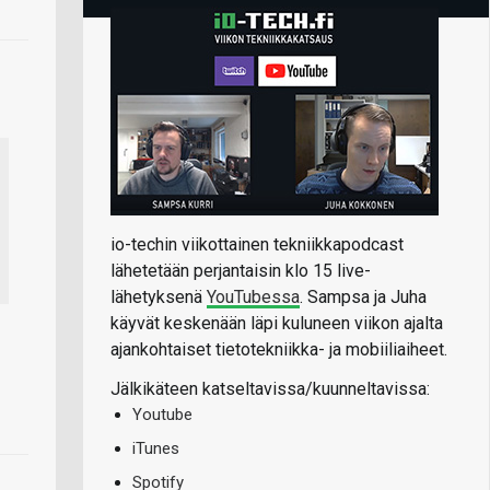
io-techin viikottainen tekniikkapodcast
lähetetään perjantaisin klo 15 live-
lähetyksenä
YouTubessa
. Sampsa ja Juha
käyvät keskenään läpi kuluneen viikon ajalta
ajankohtaiset tietotekniikka- ja mobiiliaiheet.
Jälkikäteen katseltavissa/kuunneltavissa:
Youtube
iTunes
Spotify