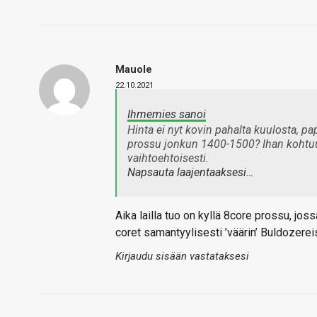
Mauole
22.10.2021
Ihmemies sanoi
Hinta ei nyt kovin pahalta kuulosta, pa
prossu jonkun 1400-1500? Ihan kohtuuh
vaihtoehtoisesti.
Napsauta laajentaaksesi…
Aika lailla tuo on kyllä 8core prossu, jo
coret samantyylisesti ’väärin’ Buldozereis
Kirjaudu sisään vastataksesi