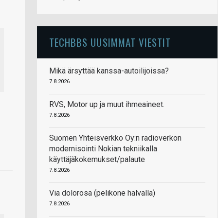
TECHBBS UUSIMMAT VIESTIT
Mikä ärsyttää kanssa-autoilijoissa?
7.8.2026
RVS, Motor up ja muut ihmeaineet.
7.8.2026
Suomen Yhteisverkko Oy:n radioverkon
modernisointi Nokian tekniikalla
käyttäjäkokemukset/palaute
7.8.2026
Via dolorosa (pelikone halvalla)
7.8.2026