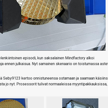
elenkiintoinen episodi, kun saksalainen Mindfactory alkoi
oja ennen julkaisua. Nyt samainen skenaario on toistumassa aste
täjä Seby9123 kertoo onnistuneensa ostamaan ja saamaan käsiins
ta jo nyt. Prosessorit tulivat normaaleissa myyntipakkauksissa,