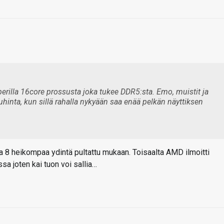
perilla 16core prossusta joka tukee DDR5:sta. Emo, muistit ja
inta, kun sillä rahalla nykyään saa enää pelkän näyttiksen
ssa 8 heikompaa ydintä pultattu mukaan. Toisaalta AMD ilmoitti
sa joten kai tuon voi sallia…