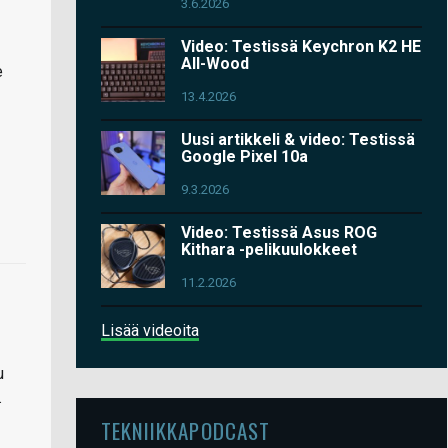
3.6.2026
Video: Testissä Keychron K2 HE
All-Wood
e
13.4.2026
Uusi artikkeli & video: Testissä
Google Pixel 10a
9.3.2026
Video: Testissä Asus ROG
Kithara -pelikuulokkeet
11.2.2026
Lisää videoita
u
.
TEKNIIKKAPODCAST