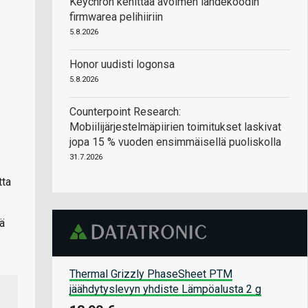
Keychron kehittää avoimen lähdekoodin
firmwarea pelihiiriin
5.8.2026
Honor uudisti logonsa
5.8.2026
Counterpoint Research:
Mobiilijärjestelmäpiirien toimitukset laskivat
jopa 15 % vuoden ensimmäisellä puoliskolla
31.7.2026
tta
ä
Thermal Grizzly PhaseSheet PTM
jäähdytyslevyn yhdiste Lämpöalusta 2 g