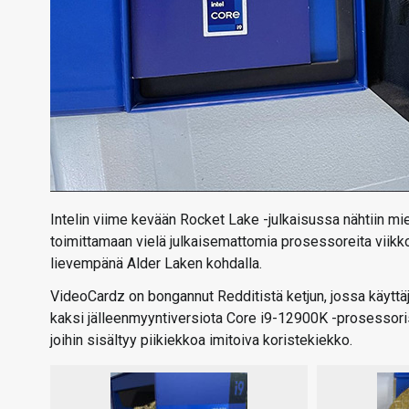
Intelin viime kevään Rocket Lake -julkaisussa nähtiin mi
toimittamaan vielä julkaisemattomia prosessoreita viikk
lievempänä Alder Laken kohdalla.
VideoCardz on bongannut Redditistä ketjun, jossa käyt
kaksi jälleenmyyntiversiota Core i9-12900K -prosessoris
joihin sisältyy piikiekkoa imitoiva koristekiekko.