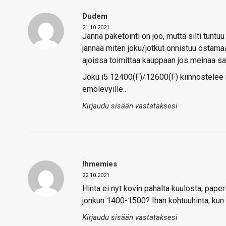
Dudem
21.10.2021
Jännä paketointi on joo, mutta silti tuntu
jännää miten joku/jotkut onnistuu ostamaan 
ajoissa toimittaa kauppaan jos meinaa saa
Joku i5 12400(F)/12600(F) kiinnostelee nä
emolevyille..
Kirjaudu sisään vastataksesi
Ihmemies
22.10.2021
Hinta ei nyt kovin pahalta kuulosta, pape
jonkun 1400-1500? Ihan kohtuuhinta, kun s
Kirjaudu sisään vastataksesi