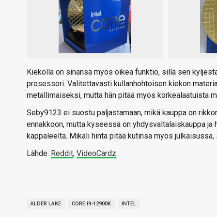
Kiekolla on sinänsä myös oikea funktio, sillä sen kyljest
prosessori. Valitettavasti kullanhohtoisen kiekon materi
metallimaiseksi, mutta hän pitää myös korkealaatuista m
Seby9123 ei suostu paljastamaan, mikä kauppa on rikkonu
ennakkoon, mutta kyseessä on yhdysvaltalaiskauppa ja 
kappaleelta. Mikäli hinta pitää kutinsa myös julkaisussa, 
Lähde:
Reddit
,
VideoCardz
ALDER LAKE
CORE I9-12900K
INTEL