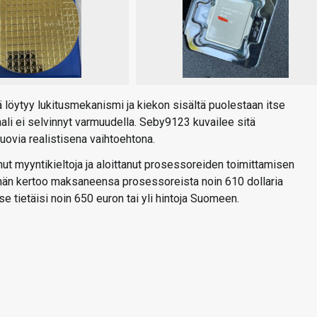
ä löytyy lukitusmekanismi ja kiekon sisältä puolestaan itse
aali ei selvinnyt varmuudella. Seby9123 kuvailee sitä
uovia realistisena vaihtoehtona.
t myyntikieltoja ja aloittanut prosessoreiden toimittamisen
hän kertoo maksaneensa prosessoreista noin 610 dollaria
se tietäisi noin 650 euron tai yli hintoja Suomeen.