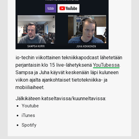
io-techin viikottainen tekniikkapodcast lähetetään
perjantaisin klo 15 live-lähetyksenä
YouTubessa
.
Sampsa ja Juha käyvät keskenään läpi kuluneen
viikon ajalta ajankohtaiset tietotekniikka- ja
mobiiliaiheet.
Jälkikäteen katseltavissa/kuunneltavissa:
Youtube
iTunes
Spotify