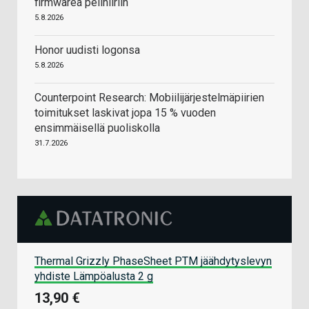
firmwarea pelihiiriin
5.8.2026
Honor uudisti logonsa
5.8.2026
Counterpoint Research: Mobiilijärjestelmäpiirien
toimitukset laskivat jopa 15 % vuoden
ensimmäisellä puoliskolla
31.7.2026
Thermal Grizzly PhaseSheet PTM jäähdytyslevyn
yhdiste Lämpöalusta 2 g
13,90 €