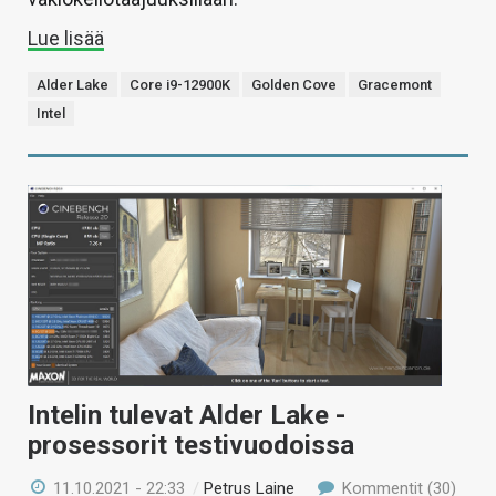
Lue lisää
Alder Lake
Core i9-12900K
Golden Cove
Gracemont
Intel
Intelin tulevat Alder Lake -
prosessorit testivuodoissa
11.10.2021 - 22:33
/
Petrus Laine
Kommentit (30)