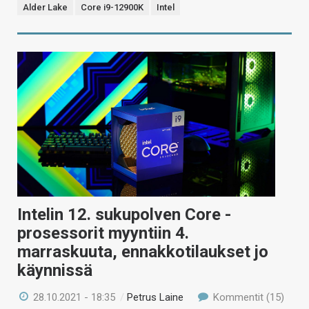
Alder Lake
Core i9-12900K
Intel
Intelin 12. sukupolven Core -
prosessorit myyntiin 4.
marraskuuta, ennakkotilaukset jo
käynnissä
28.10.2021 - 18:35
/
Petrus Laine
Kommentit (15)