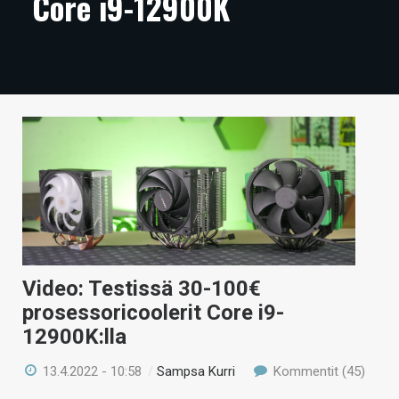
Core i9-12900K
ARTIKKELIT
VIDEOT
TECHBBS
TIETOA
HINTA.FI
KAUPPA
VAIHDA TEEMA
Video: Testissä 30-100€
prosessoricoolerit Core i9-
12900K:lla
HAKU
13.4.2022 - 10:58
/
Sampsa Kurri
Kommentit (45)