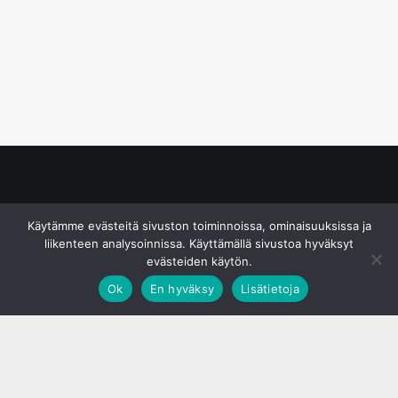
© S&J Media Oy
Käytämme evästeitä sivuston toiminnoissa, ominaisuuksissa ja
liikenteen analysoinnissa. Käyttämällä sivustoa hyväksyt
evästeiden käytön.
Ok
En hyväksy
Lisätietoja
;