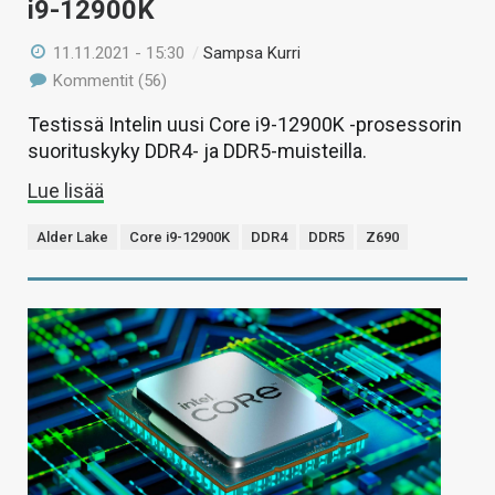
i9-12900K
11.11.2021 - 15:30
/
Sampsa Kurri
Kommentit (56)
Testissä Intelin uusi Core i9-12900K -prosessorin
suorituskyky DDR4- ja DDR5-muisteilla.
Lue lisää
Alder Lake
Core i9-12900K
DDR4
DDR5
Z690