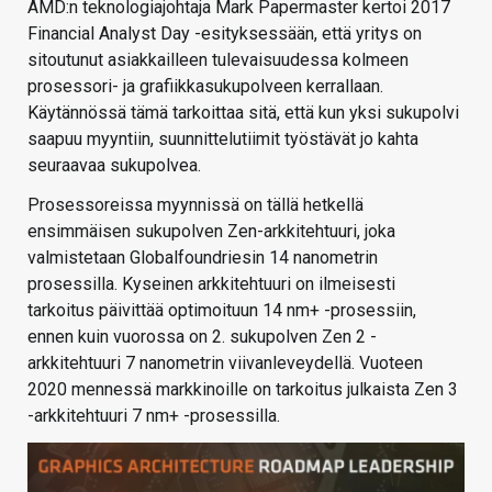
AMD:n teknologiajohtaja Mark Papermaster kertoi 2017
Financial Analyst Day -esityksessään, että yritys on
sitoutunut asiakkailleen tulevaisuudessa kolmeen
prosessori- ja grafiikkasukupolveen kerrallaan.
Käytännössä tämä tarkoittaa sitä, että kun yksi sukupolvi
saapuu myyntiin, suunnittelutiimit työstävät jo kahta
seuraavaa sukupolvea.
Prosessoreissa myynnissä on tällä hetkellä
ensimmäisen sukupolven Zen-arkkitehtuuri, joka
valmistetaan Globalfoundriesin 14 nanometrin
prosessilla. Kyseinen arkkitehtuuri on ilmeisesti
tarkoitus päivittää optimoituun 14 nm+ -prosessiin,
ennen kuin vuorossa on 2. sukupolven Zen 2 -
arkkitehtuuri 7 nanometrin viivanleveydellä. Vuoteen
2020 mennessä markkinoille on tarkoitus julkaista Zen 3
-arkkitehtuuri 7 nm+ -prosessilla.