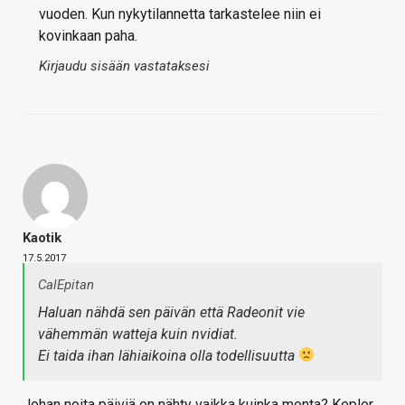
vuoden. Kun nykytilannetta tarkastelee niin ei
kovinkaan paha.
Kirjaudu sisään vastataksesi
Kaotik
17.5.2017
CalEpitan
Haluan nähdä sen päivän että Radeonit vie
vähemmän watteja kuin nvidiat.
Ei taida ihan lähiaikoina olla todellisuutta
Johan noita päiviä on nähty vaikka kuinka monta? Kepler