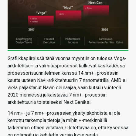
Grafiikkapiireissä tänä vuonna myyntiin on tulossa Vega-
arkkitehtuuri ja valmitusprosessit kulkevat käsikädessä
prosessorisuunnitelmien kanssa 14 nm+ -prosessin
kautta uuteen Navi-arkkitehtuuriin 7 nanometrillä. AMD ei
vielä paljastanut Navin seuraajaa, vaan kutsuu vuoteen
2020 mennessä julkaistavaa 7 nm+ -prosessin
arkkitehtuuria toistaiseksi Next Geniksi.
14 nm+- ja 7 nm+ -prosessien yksityiskohdista ei ole
kerrottu tarkempia tietoja ja mihin +-merkinnällä
tarkemmin ottaen viitataan. Oletettavaa on, että kyseessä
on optimoitu ja kehitetty versio kyseisestä