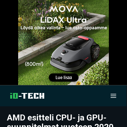
AMD esitteli CPU- ja GPU-
UUTISET
suunnitelmat vuoteen 2020