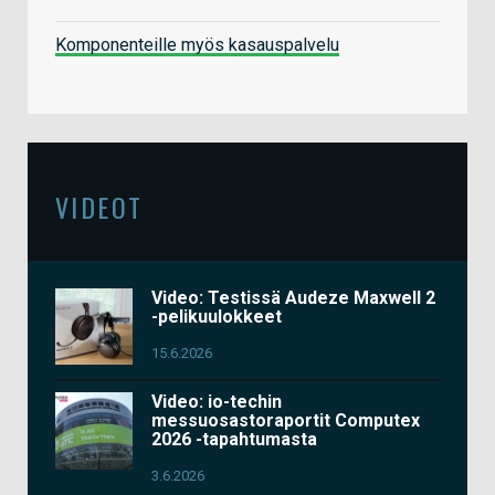
Komponenteille myös kasauspalvelu
VIDEOT
Video: Testissä Audeze Maxwell 2
-pelikuulokkeet
15.6.2026
Video: io-techin
messuosastoraportit Computex
2026 -tapahtumasta
3.6.2026