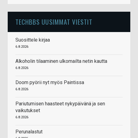
TECHBBS UUSIMMAT VIESTIT
Suosittele kirjaa
6.8.2026
Alkoholin tilaaminen ulkomailta netin kautta
6.8.2026
Doom pyörii nyt myös Paintissa
6.8.2026
Pariutumisen haasteet nykypäivänä ja sen
vaikutukset
6.8.2026
Perunalastut