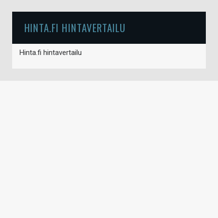
HINTA.FI HINTAVERTAILU
Hinta.fi hintavertailu