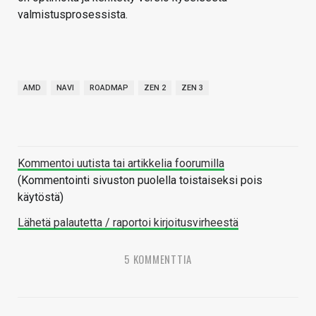
valmistusprosessista.
AMD
NAVI
ROADMAP
ZEN 2
ZEN 3
Kommentoi uutista tai artikkelia foorumilla
(Kommentointi sivuston puolella toistaiseksi pois
käytöstä)
Lähetä palautetta / raportoi kirjoitusvirheestä
5 KOMMENTTIA