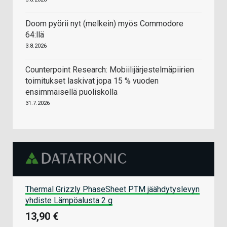
Doom pyörii nyt (melkein) myös Commodore
64:llä
3.8.2026
Counterpoint Research: Mobiilijärjestelmäpiirien
toimitukset laskivat jopa 15 % vuoden
ensimmäisellä puoliskolla
31.7.2026
Thermal Grizzly PhaseSheet PTM jäähdytyslevyn
yhdiste Lämpöalusta 2 g
13,90 €