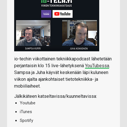
io-techin viikottainen tekniikkapodcast lähetetään
perjantaisin klo 15 live-lähetyksenä
YouTubessa
.
Sampsa ja Juha käyvät keskenään läpi kuluneen
viikon ajalta ajankohtaiset tietotekniikka- ja
mobiiliaiheet.
Jälkikäteen katseltavissa/kuunneltavissa:
Youtube
iTunes
Spotify