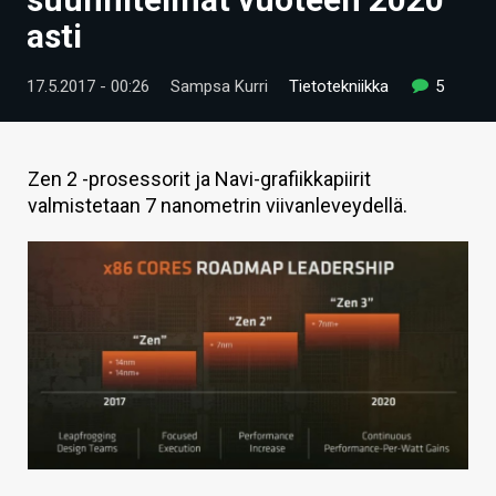
ARTIKKELIT
asti
VIDEOT
17.5.2017 - 00:26
Sampsa Kurri
Tietotekniikka
5
TECHBBS
TIETOA
Zen 2 -prosessorit ja Navi-grafiikkapiirit
valmistetaan 7 nanometrin viivanleveydellä.
HINTA.FI
KAUPPA
VAIHDA TEEMA
HAKU