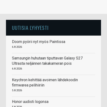
UUTISIA LYHYESTI
Doom pyörii nyt myös Paintissa
6.8.2026
Samsungin huhutaan tiputtavan Galaxy S27
Ultrasta neljännen takakameran pois
6.8.2026
Keychron kehittää avoimen lähdekoodin
firmwarea pelihiiriin
5.8.2026
Honor uudisti logonsa
5.8.2026