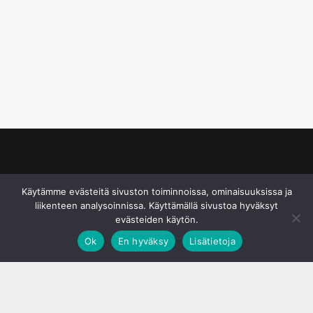
© S&J Media Oy
Käytämme evästeitä sivuston toiminnoissa, ominaisuuksissa ja
liikenteen analysoinnissa. Käyttämällä sivustoa hyväksyt
evästeiden käytön.
Ok
En hyväksy
Lisätietoja
;