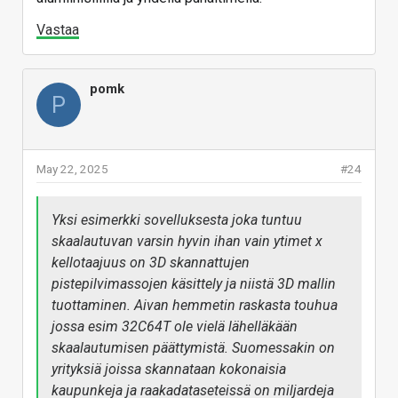
Vastaa
pomk
P
May 22, 2025
#24
Yksi esimerkki sovelluksesta joka tuntuu
skaalautuvan varsin hyvin ihan vain ytimet x
kellotaajuus on 3D skannattujen
pistepilvimassojen käsittely ja niistä 3D mallin
tuottaminen. Aivan hemmetin raskasta touhua
jossa esim 32C64T ole vielä lähelläkään
skaalautumisen päättymistä. Suomessakin on
yrityksiä joissa skannataan kokonaisia
kaupunkeja ja raakadataseteissä on miljardeja