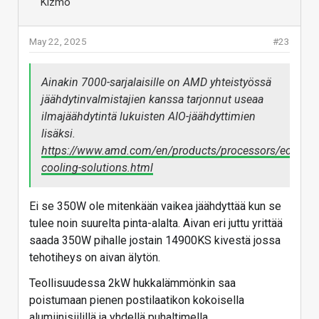
May 22, 2025
#23
Ainakin 7000-sarjalaisille on AMD yhteistyössä
jäähdytinvalmistajien kanssa tarjonnut useaa
ilmajäähdytintä lukuisten AIO-jäähdyttimien
lisäksi.
https://www.amd.com/en/products/processors/ecosyste
cooling-solutions.html
Ei se 350W ole mitenkään vaikea jäähdyttää kun se
tulee noin suurelta pinta-alalta. Aivan eri juttu yrittää
saada 350W pihalle jostain 14900KS kivestä jossa
tehotiheys on aivan älytön.
Teollisuudessa 2kW hukkalämmönkin saa
poistumaan pienen postilaatikon kokoisella
alumiinisiilillä ja yhdellä puhaltimella.