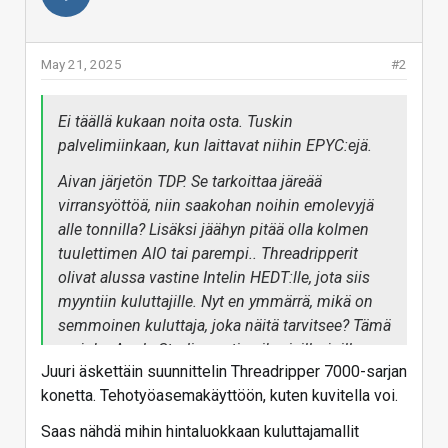
May 21, 2025
#2
Ei täällä kukaan noita osta. Tuskin
palvelimiinkaan, kun laittavat niihin EPYC:ejä.
Aivan järjetön TDP. Se tarkoittaa järeää
virransyöttöä, niin saakohan noihin emolevyjä
alle tonnilla? Lisäksi jäähyn pitää olla kolmen
tuulettimen AIO tai parempi.. Threadripperit
olivat alussa vastine Intelin HEDT:lle, jota siis
myyntiin kuluttajille. Nyt en ymmärrä, mikä on
semmoinen kuluttaja, joka näitä tarvitsee? Tämä
on joku Apple Studio vastine ihmisille, joilla on
Juuri äskettäin suunnittelin Threadripper 7000-sarjan
halpaa sähköä ja koneellinen ilmanvaihto?
konetta. Tehotyöasemakäyttöön, kuten kuvitella voi.
Saas nähdä mihin hintaluokkaan kuluttajamallit