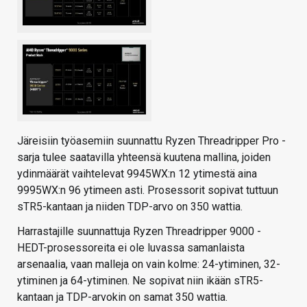
Järeisiin työasemiin suunnattu Ryzen Threadripper Pro -
sarja tulee saatavilla yhteensä kuutena mallina, joiden
ydinmäärät vaihtelevat 9945WX:n 12 ytimestä aina
9995WX:n 96 ytimeen asti. Prosessorit sopivat tuttuun
sTR5-kantaan ja niiden TDP-arvo on 350 wattia.
Harrastajille suunnattuja Ryzen Threadripper 9000 -
HEDT-prosessoreita ei ole luvassa samanlaista
arsenaalia, vaan malleja on vain kolme: 24-ytiminen, 32-
ytiminen ja 64-ytiminen. Ne sopivat niin ikään sTR5-
kantaan ja TDP-arvokin on samat 350 wattia.