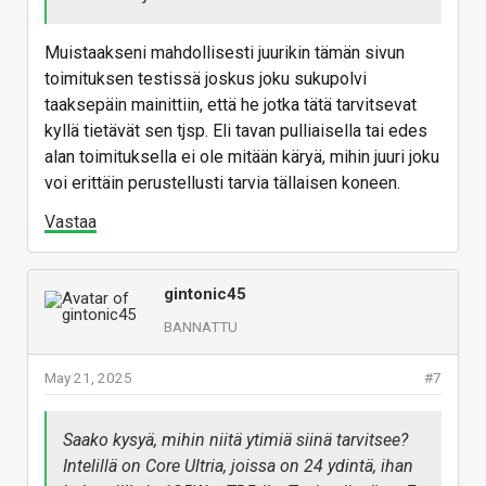
Muistaakseni mahdollisesti juurikin tämän sivun
toimituksen testissä joskus joku sukupolvi
taaksepäin mainittiin, että he jotka tätä tarvitsevat
kyllä tietävät sen tjsp. Eli tavan pulliaisella tai edes
alan toimituksella ei ole mitään käryä, mihin juuri joku
voi erittäin perustellusti tarvia tällaisen koneen.
Vastaa
gintonic45
BANNATTU
May 21, 2025
#7
Saako kysyä, mihin niitä ytimiä siinä tarvitsee?
Intelillä on Core Ultria, joissa on 24 ydintä, ihan