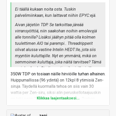
Ei täällä kukaan noita osta. Tuskin
palvelimiinkaan, kun laittavat niihin EPYC:ejä.
Aivan järjetön TDP. Se tarkoittaa järeää
virransyöttöä, niin saakohan noihin emolevyjä
alle tonnilla? Lisäksi jäähyn pitää olla kolmen
tuulettimen AIO tai parempi.. Threadripperit
olivat alussa vastine Intelin HEDT:lle, jota siis
myyntiin kuluttajille. Nyt en ymmärrä, mikä on
semmoinen kuluttaja, joka näitä tarvitsee? Tämä
on joku Apple Studio vastine ihmisille, joilla on
350W TDP on tosiaan näille hirviöille turhan alhainen.
halpaa sähköä ja koneellinen ilmanvaihto?
Huippumallissa (96 ydintä) on 12kpl 8 ytimisiä Zen-
siruja. Täydellä kuormalla tehoa on siis vain 30
wattia per Zen-siru, siksi alin peruskellotaajuuskin
Klikkaa laajentaaksesi...
on toki esim 7995WX mallissa 2.5GHz. Tuohon
kellotaajuuteen tuolla wattimäärällä, per siru,
päästään.
zepi