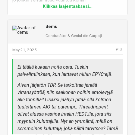
(Ja jos suoritin maksaa yli 10000 euroa, niin
Klikkaa laajentaaksesi...
Vastaa
ehkä jäähdytyskin voi olla tarvittaessa
eksoottisempi)
demu
katso liitettä 1537360
Conducător & Geniul din Carpați
Meilläkin on töissä 96 ytiminen 7000WX
sarjalainen. Monet työtehtävät, ainakin omalla
May 21, 2025
#13
alalla rinnakkaistuvat mukavasti, eikä silloin voi
olla liikaa ytimiä..
Ei täällä kukaan noita osta. Tuskin
palvelimiinkaan, kun laittavat niihin EPYC:ejä.
Aivan järjetön TDP. Se tarkoittaa järeää
virransyöttöä, niin saakohan noihin emolevyjä
alle tonnilla? Lisäksi jäähyn pitää olla kolmen
tuulettimen AIO tai parempi.. Threadripperit
olivat alussa vastine Intelin HEDT:lle, jota siis
myyntiin kuluttajille. Nyt en ymmärrä, mikä on
semmoinen kuluttaja, joka näitä tarvitsee? Tämä