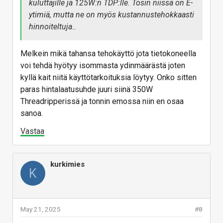
kuluttajille ja 125W:n TDP:lle. Tosin niissä on E-
ytimiä, mutta ne on myös kustannustehokkaasti
hinnoiteltuja..
Melkein mikä tahansa tehokäyttö jota tietokoneella
voi tehdä hyötyy isommasta ydinmäärästä joten
kyllä kait niitä käyttötarkoituksia löytyy. Onko sitten
paras hintalaatusuhde juuri siinä 350W
Threadripperissä ja tonnin emossa niin en osaa
sanoa.
Vastaa
kurkimies
K
May 21, 2025
#8