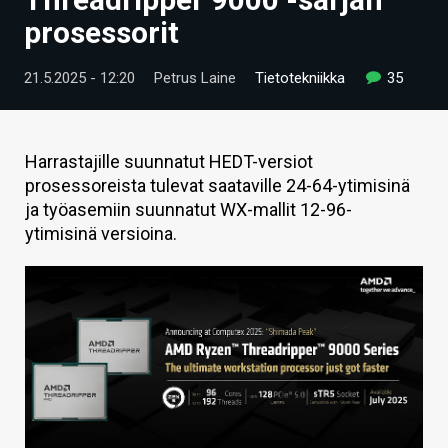
ARTIKKELIT
prosessorit
VIDEOT
21.5.2025 - 12:20
Petrus Laine
Tietotekniikka
35
TECHBBS
TIETOA
Harrastajille suunnatut HEDT-versiot
prosessoreista tulevat saataville 24-64-ytimisinä
HINTA.FI
ja työasemiin suunnatut WX-mallit 12-96-
ytimisinä versioina.
KAUPPA
VAIHDA TEEMA
HAKU