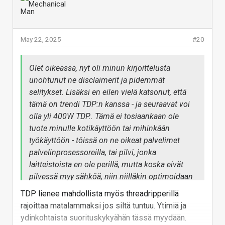
May 22, 2025
#20
Olet oikeassa, nyt oli minun kirjoittelusta
unohtunut ne disclaimerit ja pidemmät
selitykset. Lisäksi en eilen vielä katsonut, että
tämä on trendi TDP:n kanssa - ja seuraavat voi
olla yli 400W TDP.. Tämä ei tosiaankaan ole
tuote minulle kotikäyttöön tai mihinkään
työkäyttöön - töissä on ne oikeat palvelimet
palvelinprosessoreilla, tai pilvi, jonka
laitteistoista en ole perillä, mutta koska eivät
pilvessä myy sähköä, niin niilläkin optimoidaan
perf/watt - joka tässä linjastossa toteutuu tuskin
TDP lienee mahdollista myös threadripperillä
muilla , kuin sillä kärkipään mallilla. Jos
rajoittaa matalammaksi jos siltä tuntuu. Ytimiä ja
silläkään.
ydinkohtaista suorituskykyähän tässä myydään.