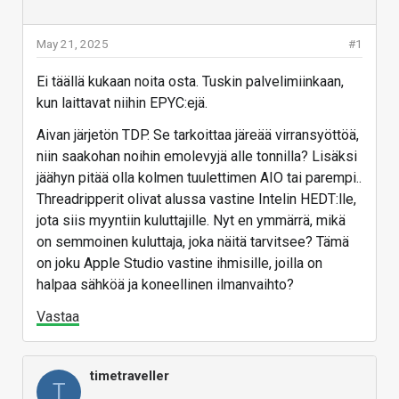
May 21, 2025
#1
Ei täällä kukaan noita osta. Tuskin palvelimiinkaan,
kun laittavat niihin EPYC:ejä.
Aivan järjetön TDP. Se tarkoittaa järeää virransyöttöä,
niin saakohan noihin emolevyjä alle tonnilla? Lisäksi
jäähyn pitää olla kolmen tuulettimen AIO tai parempi..
Threadripperit olivat alussa vastine Intelin HEDT:lle,
jota siis myyntiin kuluttajille. Nyt en ymmärrä, mikä
on semmoinen kuluttaja, joka näitä tarvitsee? Tämä
on joku Apple Studio vastine ihmisille, joilla on
halpaa sähköä ja koneellinen ilmanvaihto?
Vastaa
timetraveller
T