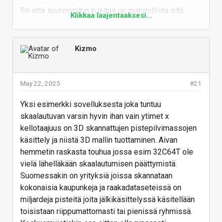
Se että suurempikin kulutus on mahdollista sitä
Klikkaa laajentaaksesi...
tarvitseville ei ole ollenkaan huono asia.
Vastaa
Kizmo
May 22, 2025
#21
Yksi esimerkki sovelluksesta joka tuntuu
skaalautuvan varsin hyvin ihan vain ytimet x
kellotaajuus on 3D skannattujen pistepilvimassojen
käsittely ja niistä 3D mallin tuottaminen. Aivan
hemmetin raskasta touhua jossa esim 32C64T ole
vielä lähelläkään skaalautumisen päättymistä.
Suomessakin on yrityksiä joissa skannataan
kokonaisia kaupunkeja ja raakadataseteissä on
miljardeja pisteitä joita jälkikäsittelyssä käsitellään
toisistaan riippumattomasti tai pienissä ryhmissä.