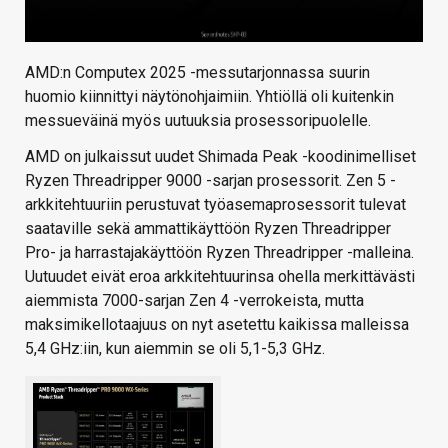
AMD:n Computex 2025 -messutarjonnassa suurin
huomio kiinnittyi näytönohjaimiin. Yhtiöllä oli kuitenkin
messueväinä myös uutuuksia prosessoripuolelle.
AMD on julkaissut uudet Shimada Peak -koodinimelliset
Ryzen Threadripper 9000 -sarjan prosessorit. Zen 5 -
arkkitehtuuriin perustuvat työasemaprosessorit tulevat
saataville sekä ammattikäyttöön Ryzen Threadripper
Pro- ja harrastajakäyttöön Ryzen Threadripper -malleina.
Uutuudet eivät eroa arkkitehtuurinsa ohella merkittävästi
aiemmista 7000-sarjan Zen 4 -verrokeista, mutta
maksimikellotaajuus on nyt asetettu kaikissa malleissa
5,4 GHz:iin, kun aiemmin se oli 5,1-5,3 GHz.