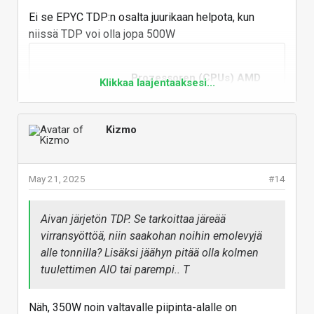
on joku Apple Studio vastine ihmisille, joilla on
Ei se EPYC TDP:n osalta juurikaan helpota, kun
halpaa sähköä ja koneellinen ilmanvaihto?
niissä TDP voi olla jopa 500W
Prozessoren (CPUs) AMD
Klikkaa laajentaaksesi...
mit CPU-Serie AMD: Epyc
9005, TDP bis: über 400W
Preisvergleich Geizhals EU
Kizmo
Preisvergleich und Bewertungen für
Prozessoren (CPUs) AMD mit
CPU-Serie AMD: Epyc 9005, TDP
May 21, 2025
#14
bis: über 400W
geizhals.eu
Aivan järjetön TDP. Se tarkoittaa järeää
virransyöttöä, niin saakohan noihin emolevyjä
360+ TDP -mallisia EPYCejä (uusinta 9005-sarjaa)
alle tonnilla? Lisäksi jäähyn pitää olla kolmen
on aika iso joukko.
tuulettimen AIO tai parempi.. T
Prozessoren (CPUs) AMD
Näh, 350W noin valtavalle piipinta-alalle on