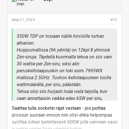
Tehoa olisi siis hurjasti lisää vielä tarjolla, kun vaan
annettaisiin vaikka edes 65W per siru, kuten
työpöytä-prossuissakin.
May 21, 2025
#12
Lämpöähän siitä tulisi, mutta teho/kontaktipinta-ala
olisi tässä paljon pienempi, kuin vaikkapa RTX 5090
GPUssa.
350W TDP on tosiaan näille hirviöille turhan
(Ja jos suoritin maksaa yli 10000 euroa, niin ehkä
alhainen.
jäähdytyskin voi olla tarvittaessa eksoottisempi)
Huippumallissa (96 ydintä) on 12kpl 8 ytimisiä
Zen-siruja. Täydellä kuormalla tehoa on siis vain
30 wattia per Zen-siru, siksi alin
Meilläkin on töissä 96 ytiminen 7000WX sarjalainen.
peruskellotaajuuskin on toki esim 7995WX
Monet työtehtävät, ainakin omalla alalla
mallissa 2.5GHz. Tuohon kellotaajuuteen tuolla
rinnakkaistuvat mukavasti, eikä silloin voi olla liikaa
wattimäärällä, per siru, päästään.
ytimiä..
Tehoa olisi siis hurjasti lisää vielä tarjolla, kun
vaan annettaisiin vaikka edes 65W per siru,
Vastaa
kuten työpöytä-prossuissakin.
Saattaa tulla socketin rajat vastaan - jos juottaa
Lämpöähän siitä tulisi, mutta
prossun suoraan emoon niin olisi ehkä helpompaa
teho/kontaktipinta-ala olisi tässä paljon
syöttää siihen luotettavasti 600W jolla varmaan saisi
pienempi, kuin vaikkapa RTX 5090 GPUssa.
jo jonkin verran lisää vääntöä kehiin.