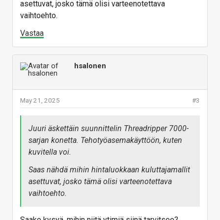
asettuvat, josko tämä olisi varteenotettava
vaihtoehto.
Vastaa
hsalonen
May 21, 2025
#3
Juuri äskettäin suunnittelin Threadripper 7000-
sarjan konetta. Tehotyöasemakäyttöön, kuten
kuvitella voi.
Saas nähdä mihin hintaluokkaan kuluttajamallit
asettuvat, josko tämä olisi varteenotettava
vaihtoehto.
Saako kysyä, mihin niitä ytimiä siinä tarvitsee?