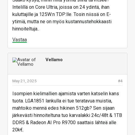
Intelillä on Core Ultria, joissa on 24 ydintä, ihan
kuluttajille ja 125W:n TDP:lle. Tosin niissä on E-
ytimiä, mutta ne on myös kustannustehokkaasti
hinnoiteltuja..
Vastaa
Vellamo
May 21, 2025
#4
Isompien kielimallien ajamista varten katselin kans
tuota. LGA1851 lankulla ei tue teratavua muistia,
mahtoiko mennä edes hikinen 512gb? Sen sijaan
järkevästi hinnoiteltuna tuo karvalakki 24c/48t & 1TB
DDR5 & Radeon AI Pro R9700 saattais lähteä alle
20k€.