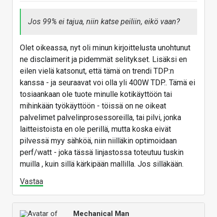
läpi. Itse tosiaan jättäisin kauppaan ja ostaisin
EPYC:ejä mieluummin.
Jos 99% ei tajua, niin katse peiliin, eikö vaan?
Mielestäni 350W TDP 12-ydin on vieläkin typerä
idea.
Olet oikeassa, nyt oli minun kirjoittelusta unohtunut
ne disclaimerit ja pidemmät selitykset. Lisäksi en
eilen vielä katsonut, että tämä on trendi TDP:n
kanssa - ja seuraavat voi olla yli 400W TDP.. Tämä ei
tosiaankaan ole tuote minulle kotikäyttöön tai
mihinkään työkäyttöön - töissä on ne oikeat
palvelimet palvelinprosessoreilla, tai pilvi, jonka
laitteistoista en ole perillä, mutta koska eivät
pilvessä myy sähköä, niin niilläkin optimoidaan
perf/watt - joka tässä linjastossa toteutuu tuskin
muilla , kuin sillä kärkipään mallilla. Jos silläkään.
Vastaa
Mechanical Man