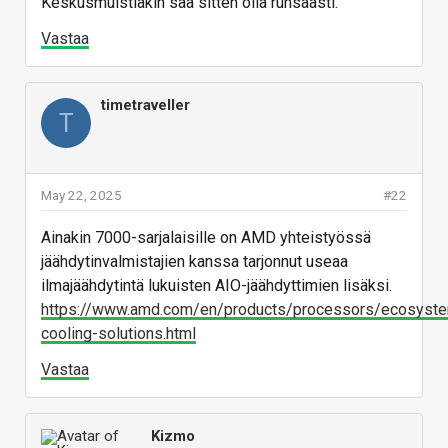
Keskusmuistiakin saa sitten olla runsaasti.
Vastaa
timetraveller
T
May 22, 2025
#22
Ainakin 7000-sarjalaisille on AMD yhteistyössä
jäähdytinvalmistajien kanssa tarjonnut useaa
ilmajäähdytintä lukuisten AIO-jäähdyttimien lisäksi.
https://www.amd.com/en/products/processors/ecosyste
cooling-solutions.html
Vastaa
Kizmo