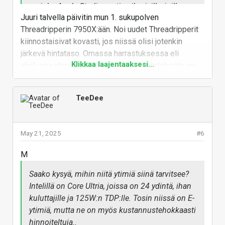
on joku Apple Studio vastine ihmisille, joilla on
Juuri talvella päivitin mun 1. sukupolven
halpaa sähköä ja koneellinen ilmanvaihto?
Threadripperin 7950X:ään. Noi uudet Threadripperit
kiinnostaisivat kovasti, jos niissä olisi jotenkin
järkevä hintataso. Omassa harrastuksessa eli
Klikkaa laajentaaksesi...
shakissa ytimistä, säikeistä ja laskentatehosta on
paljonkin iloa.
Vastaa
TeeDee
May 21, 2025
#6
M
Saako kysyä, mihin niitä ytimiä siinä tarvitsee?
Intelillä on Core Ultria, joissa on 24 ydintä, ihan
kuluttajille ja 125W:n TDP:lle. Tosin niissä on E-
ytimiä, mutta ne on myös kustannustehokkaasti
hinnoiteltuja..