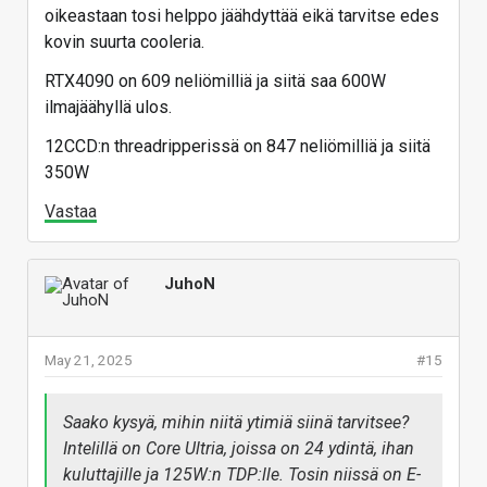
mit CPU-Serie AMD: Epyc
oikeastaan tosi helppo jäähdyttää eikä tarvitse edes
9005, TDP ab 360W
kovin suurta cooleria.
Preisvergleich Geizhals EU
RTX4090 on 609 neliömilliä ja siitä saa 600W
Preisvergleich und Bewertungen für
Prozessoren (CPUs) AMD mit
ilmajäähyllä ulos.
CPU-Serie AMD: Epyc 9005, TDP
ab 360W
12CCD:n threadripperissä on 847 neliömilliä ja siitä
350W
geizhals.eu
Vastaa
Vastaa
JuhoN
May 21, 2025
#15
Saako kysyä, mihin niitä ytimiä siinä tarvitsee?
Intelillä on Core Ultria, joissa on 24 ydintä, ihan
kuluttajille ja 125W:n TDP:lle. Tosin niissä on E-