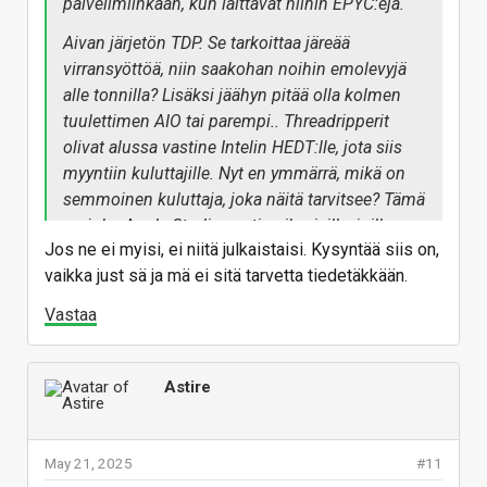
palvelimiinkaan, kun laittavat niihin EPYC:ejä.
Aivan järjetön TDP. Se tarkoittaa järeää
virransyöttöä, niin saakohan noihin emolevyjä
alle tonnilla? Lisäksi jäähyn pitää olla kolmen
tuulettimen AIO tai parempi.. Threadripperit
olivat alussa vastine Intelin HEDT:lle, jota siis
myyntiin kuluttajille. Nyt en ymmärrä, mikä on
semmoinen kuluttaja, joka näitä tarvitsee? Tämä
on joku Apple Studio vastine ihmisille, joilla on
Jos ne ei myisi, ei niitä julkaistaisi. Kysyntää siis on,
halpaa sähköä ja koneellinen ilmanvaihto?
vaikka just sä ja mä ei sitä tarvetta tiedetäkkään.
Vastaa
Astire
May 21, 2025
#11