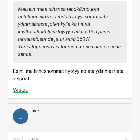
Melkein mikä tahansa tehokäyttö jota
tietokoneella voi tehdä hyötyy isommasta
ydinmäärästä joten kyllä kait niitä
käyttötarkoituksia löytyy. Onko sitten paras
hintalaatusuhde juuri siinä 350W
Threadripperissä ja tonnin emossa niin en osaa
sanoa.
Esim. mallinnushommat hyötyy noista ydinmääristä
helposti.
Vastaa
jive
J
May 21, 2025
#9