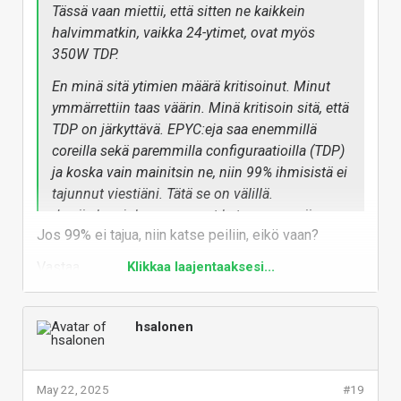
Tässä vaan miettii, että sitten ne kaikkein
mainitsin ne, niin 99% ihmisistä ei tajunnut viestiäni.
halvimmatkin, vaikka 24-ytimet, ovat myös
Tätä se on välillä.
350W TDP.
Ja siis kun joku menee nyt katsomaan, niin 128/192-
core EPYC:it kuluttaa enemmän, mutta se ei ole
En minä sitä ytimien määrä kritisoinut. Minut
tasainen 350W TDP koko malliston läpi.
ymmärrettiin taas väärin. Minä kritisoin sitä, että
TDP on järkyttävä. EPYC:eja saa enemmillä
--
coreilla sekä paremmilla configuraatioilla (TDP)
Tosin enpä sitten eilen katsonut, että Threadripper-
ja koska vain mainitsin ne, niin 99% ihmisistä ei
malliston kasvusuunta on ollut se kasvava TDP ja se
tajunnut viestiäni. Tätä se on välillä.
on ollut sama koko malliston läpi. Itse tosiaan
Ja siis kun joku menee nyt katsomaan, niin
jättäisin kauppaan ja ostaisin EPYC:ejä mieluummin.
Jos 99% ei tajua, niin katse peiliin, eikö vaan?
128/192-core EPYC:it kuluttaa enemmän, mutta
Mielestäni 350W TDP 12-ydin on vieläkin typerä
se ei ole tasainen 350W TDP koko malliston
Vastaa
Klikkaa laajentaaksesi...
idea.
läpi.
Vastaa
--
hsalonen
Tosin enpä sitten eilen katsonut, että
Threadripper-malliston kasvusuunta on ollut se
kasvava TDP ja se on ollut sama koko malliston
May 22, 2025
#19