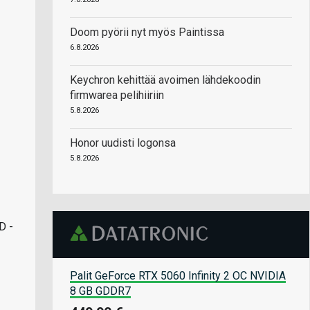
Doom pyörii nyt myös Paintissa
6.8.2026
Keychron kehittää avoimen lähdekoodin
firmwarea pelihiiriin
5.8.2026
Honor uudisti logonsa
5.8.2026
D -
Palit GeForce RTX 5060 Infinity 2 OC NVIDIA
8 GB GDDR7