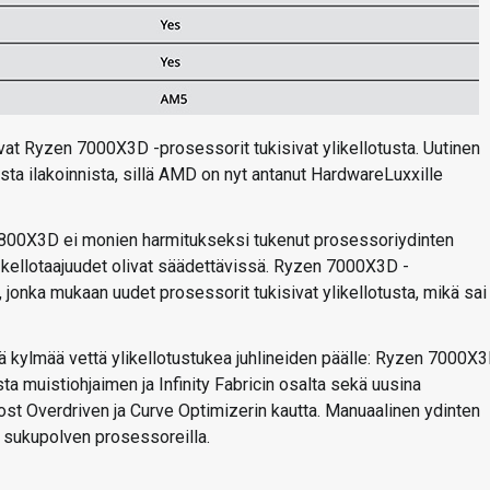
evat Ryzen 7000X3D -prosessorit tukisivat ylikellotusta. Uutinen
sesta ilakoinnista, sillä AMD on nyt antanut HardwareLuxxille
00X3D ei monien harmitukseksi tukenut prosessoriydinten
cin kellotaajuudet olivat säädettävissä. Ryzen 7000X3D -
, jonka mukaan uudet prosessorit tukisivat ylikellotusta, mikä sai
kylmää vettä ylikellotustukea juhlineiden päälle: Ryzen 7000X3
ta muistiohjaimen ja Infinity Fabricin osalta sekä uusina
ost Overdriven ja Curve Optimizerin kautta. Manuaalinen ydinten
 sukupolven prosessoreilla.