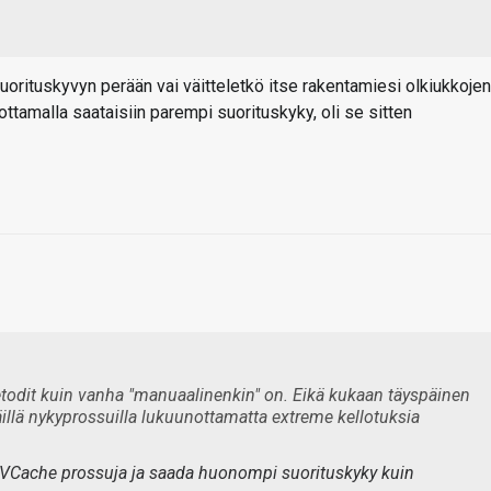
rituskyvyn perään vai väitteletkö itse rakentamiesi olkiukkojen
ttamalla saataisiin parempi suorituskyky, oli se sitten
etodit kuin vanha "manuaalinenkin" on. Eikä kukaan täyspäinen
äillä nykyprossuilla lukuunottamatta extreme kellotuksia
3D-VCache prossuja ja saada huonompi suorituskyky kuin