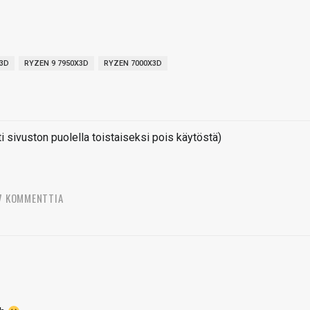
X3D
RYZEN 9 7950X3D
RYZEN 7000X3D
sivuston puolella toistaiseksi pois käytöstä)
7 KOMMENTTIA