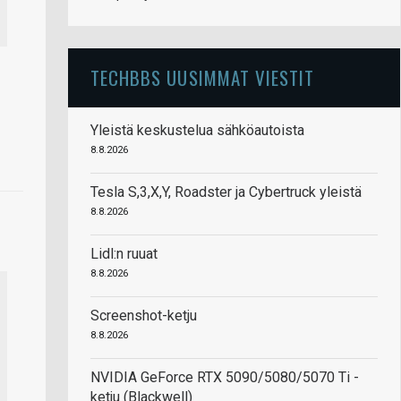
TECHBBS UUSIMMAT VIESTIT
Yleistä keskustelua sähköautoista
8.8.2026
Tesla S,3,X,Y, Roadster ja Cybertruck yleistä
8.8.2026
Lidl:n ruuat
8.8.2026
Screenshot-ketju
8.8.2026
NVIDIA GeForce RTX 5090/5080/5070 Ti -
ketju (Blackwell)