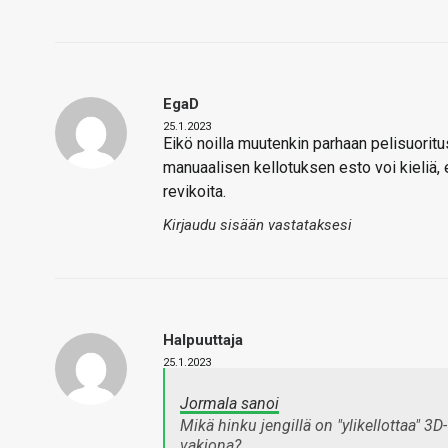
EgaD
25.1.2023
Eikö noilla muutenkin parhaan pelisuorit
manuaalisen kellotuksen esto voi kieliä, 
revikoita.
Kirjaudu sisään vastataksesi
Halpuuttaja
25.1.2023
Jormala sanoi
Mikä hinku jengillä on "ylikellottaa" 
vakiona?