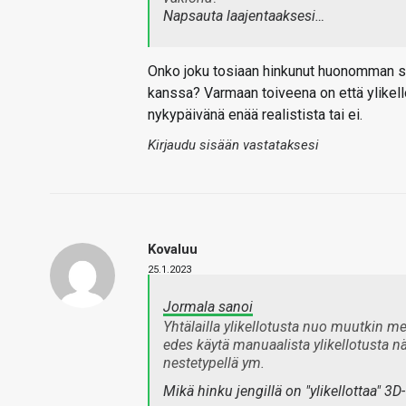
Napsauta laajentaaksesi…
Onko joku tosiaan hinkunut huonomman suo
kanssa? Varmaan toiveena on että ylikello
nykypäivänä enää realistista tai ei.
Kirjaudu sisään vastataksesi
Kovaluu
25.1.2023
Jormala sanoi
Yhtälailla ylikellotusta nuo muutkin m
edes käytä manuaalista ylikellotusta n
nestetypellä ym.
Mikä hinku jengillä on "ylikellottaa" 