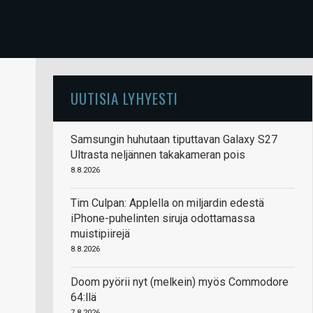
UUTISIA LYHYESTI
Samsungin huhutaan tiputtavan Galaxy S27
Ultrasta neljännen takakameran pois
8.8.2026
Tim Culpan: Applella on miljardin edestä
iPhone-puhelinten siruja odottamassa
muistipiirejä
8.8.2026
Doom pyörii nyt (melkein) myös Commodore
64:llä
7.8.2026