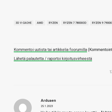
3D V-CACHE
AMD
RYZEN
RYZEN 7 7800X3D
RYZEN 9 7900
Kommentoi uutista tai artikkelia foorumilla
(Kommentointi 
Lähetä palautetta / raportoi kirjoitusvirheestä
1
Arduaen
25.1.2023