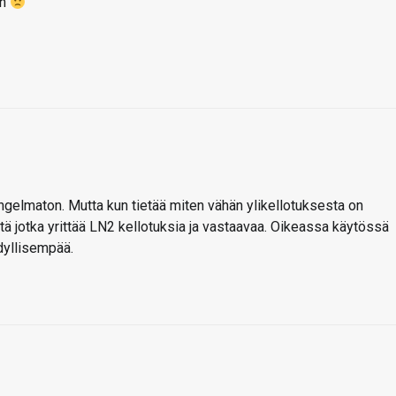
hh
gelmaton. Mutta kun tietää miten vähän ylikellotuksesta on
niitä jotka yrittää LN2 kellotuksia ja vastaavaa. Oikeassa käytössä
dyllisempää.