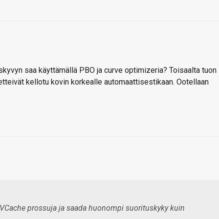
uskyvyn saa käyttämällä PBO ja curve optimizeria? Toisaalta tuon
etteivät kellotu kovin korkealle automaattisestikaan. Ootellaan
3D-VCache prossuja ja saada huonompi suorituskyky kuin