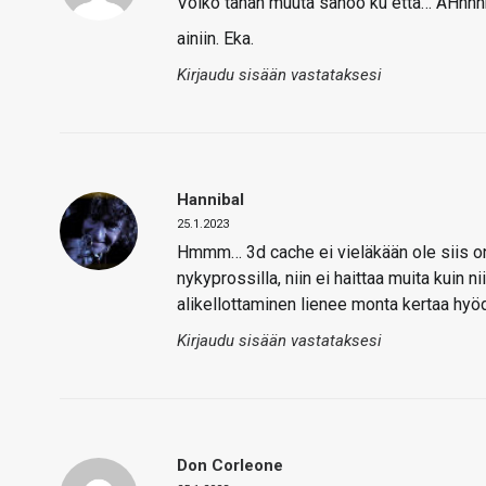
Voiko tähän muuta sanoo ku että… ÄHhh
ainiin. Eka.
Kirjaudu sisään vastataksesi
Hannibal
25.1.2023
Hmmm… 3d cache ei vieläkään ole siis on
nykyprossilla, niin ei haittaa muita kuin 
alikellottaminen lienee monta kertaa hyö
Kirjaudu sisään vastataksesi
Don Corleone