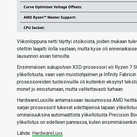
Viikonloppuna netti täyttyi otsikoista, joiden mukaan tul
otettiin laajalti ilolla vastaan, mutta kyse oli ennenaikai
lausunnon asian tiimoilta.
Ensimmäisen sukupolven X3D-prosessori eli Ryzen 7 58
ylikellotusta, vaan vain muistiohjaimen ja Infinity Fabri
prosessoreiden tuotesivuille oli kuitenkin eksynyt teksti
monet jo innostumaan, mutta valitettavasti turhaan.
HardwareLuxxille antamassaan lausunnossa AMD heittää 
sarjan prosessorit tukevat edeltäjiensä tapaan ylikellotus
ominaisuuksina automaattista ylikellotusta Precision Bo
ylikellotus on edelleen pannassa, kuten ensimmäisenkin
Lähde:
HardwareLuxx