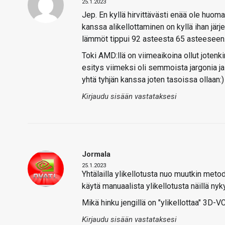
25.1.2023
Jep. En kyllä hirvittävästi enää ole huo
kanssa alikellottaminen on kyllä ihan järj
lämmöt tippui 92 asteesta 65 asteeseen
Toki AMD:llä on viimeaikoina ollut jotenk
esitys viimeksi oli semmoista jargonia ja 
yhtä tyhjän kanssa joten tasoissa ollaan:)
Kirjaudu sisään vastataksesi
Jormala
25.1.2023
Yhtälailla ylikellotusta nuo muutkin meto
käytä manuaalista ylikellotusta näillä ny
Mikä hinku jengillä on "ylikellottaa" 3D
Kirjaudu sisään vastataksesi