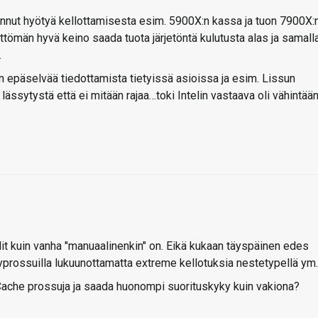
mannut hyötyä kellottamisesta esim. 5900X:n kassa ja tuon 7900X:
ettömän hyvä keino saada tuota järjetöntä kulutusta alas ja samall
.
in epäselvää tiedottamista tietyissä asioissa ja esim. Lissun
lässytystä että ei mitään rajaa…toki Intelin vastaava oli vähintää
dit kuin vanha "manuaalinenkin" on. Eikä kukaan täyspäinen edes
kyprossuilla lukuunottamatta extreme kellotuksia nestetypellä ym.
-VCache prossuja ja saada huonompi suorituskyky kuin vakiona?