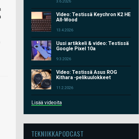
3.6.2026
n
Video: Testissä Keychron K2 HE
a
All-Wood
13.4.2026
n
Uusi artikkeli & video: Testissä
Google Pixel 10a
9.3.2026
Video: Testissä Asus ROG
Kithara -pelikuulokkeet
11.2.2026
Lisää videoita
TEKNIIKKAPODCAST