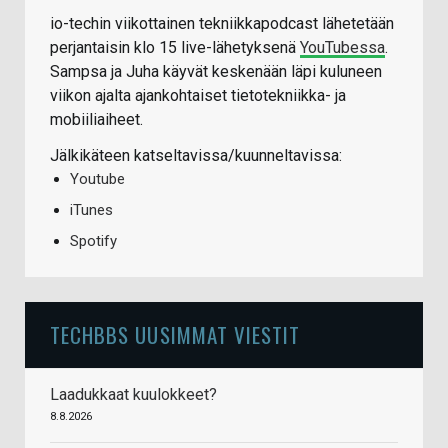
io-techin viikottainen tekniikkapodcast lähetetään
perjantaisin klo 15 live-lähetyksenä
YouTubessa
.
Sampsa ja Juha käyvät keskenään läpi kuluneen
viikon ajalta ajankohtaiset tietotekniikka- ja
mobiiliaiheet.
Jälkikäteen katseltavissa/kuunneltavissa:
Youtube
iTunes
Spotify
TECHBBS UUSIMMAT VIESTIT
Laadukkaat kuulokkeet?
8.8.2026