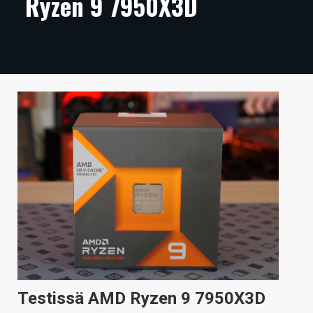
Ryzen 9 7950X3D
ARTIKKELIT
VIDEOT
TECHBBS
TIETOA
HINTA.FI
KAUPPA
VAIHDA TEEMA
HAKU
Testissä AMD Ryzen 9 7950X3D