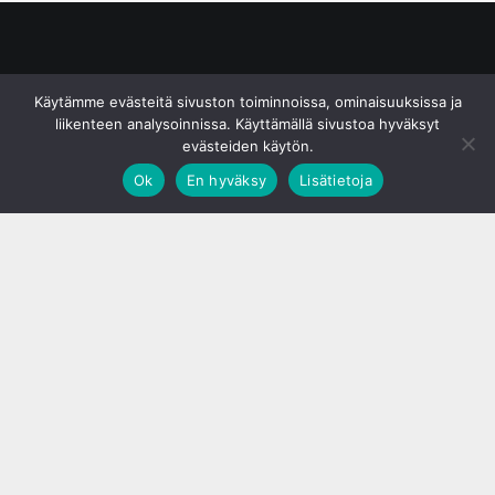
© S&J Media Oy
Käytämme evästeitä sivuston toiminnoissa, ominaisuuksissa ja
liikenteen analysoinnissa. Käyttämällä sivustoa hyväksyt
evästeiden käytön.
Ok
En hyväksy
Lisätietoja
;