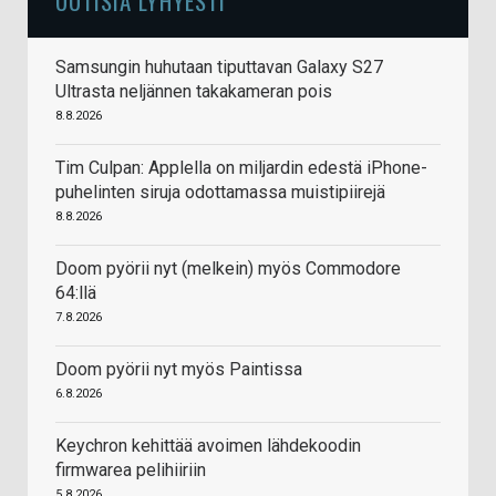
UUTISIA LYHYESTI
Samsungin huhutaan tiputtavan Galaxy S27
Ultrasta neljännen takakameran pois
8.8.2026
Tim Culpan: Applella on miljardin edestä iPhone-
puhelinten siruja odottamassa muistipiirejä
8.8.2026
Doom pyörii nyt (melkein) myös Commodore
64:llä
7.8.2026
Doom pyörii nyt myös Paintissa
6.8.2026
Keychron kehittää avoimen lähdekoodin
firmwarea pelihiiriin
5.8.2026