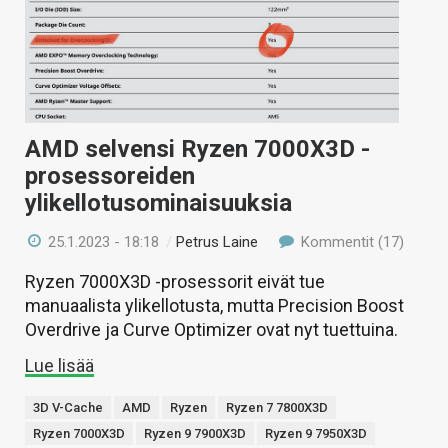
AMD selvensi Ryzen 7000X3D -
prosessoreiden
ylikellotusominaisuuksia
25.1.2023 - 18:18
/
Petrus Laine
Kommentit (17)
Ryzen 7000X3D -prosessorit eivät tue
manuaalista ylikellotusta, mutta Precision Boost
Overdrive ja Curve Optimizer ovat nyt tuettuina.
Lue lisää
3D V-Cache
AMD
Ryzen
Ryzen 7 7800X3D
Ryzen 7000X3D
Ryzen 9 7900X3D
Ryzen 9 7950X3D