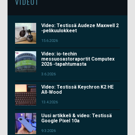
VIDEOT
Video: Testissä Audeze Maxwell 2
-pelikuulokkeet
15.6.2026
Video: io-techin
messuosastoraportit Computex
2026 -tapahtumasta
3.6.2026
Video: Testissä Keychron K2 HE
All-Wood
13.4.2026
Uusi artikkeli & video: Testissä
Google Pixel 10a
9.3.2026