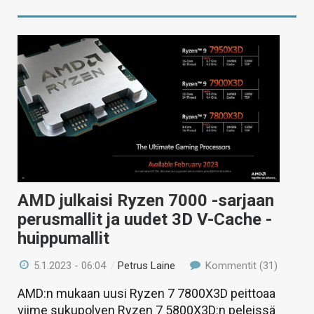
AMD julkaisi Ryzen 7000 -sarjaan
perusmallit ja uudet 3D V-Cache -
huippumallit
5.1.2023 - 06:04
/
Petrus Laine
Kommentit (31)
AMD:n mukaan uusi Ryzen 7 7800X3D peittoaa
viime sukupolven Ryzen 7 5800X3D:n peleissä