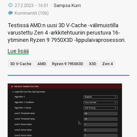
27.2.2023 - 16:01
/
Sampsa Kurri
Kommentit (106)
Testissä AMD:n uusi 3D V-Cache -välimuistilla
varustettu Zen 4 -arkkitehtuuriin perustuva 16-
ytiminen Ryzen 9 7950X3D -lippulaivaprosessori.
Lue lisää
3D V-Cache
AMD
Ryzen 9 7950X3D
X3D
Zen 4