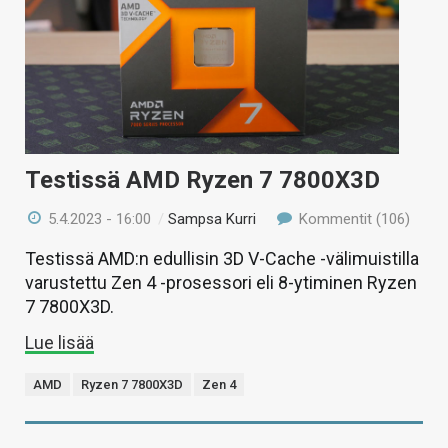
KAUPPA
VAIHDA TEEMA
HAKU
Testissä AMD Ryzen 7 7800X3D
5.4.2023 - 16:00
/
Sampsa Kurri
Kommentit (106)
Testissä AMD:n edullisin 3D V-Cache -välimuistilla
varustettu Zen 4 -prosessori eli 8-ytiminen Ryzen
7 7800X3D.
Lue lisää
AMD
Ryzen 7 7800X3D
Zen 4