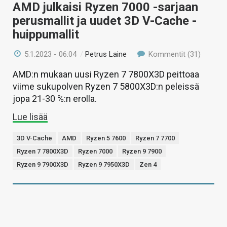
AMD julkaisi Ryzen 7000 -sarjaan
perusmallit ja uudet 3D V-Cache -
huippumallit
5.1.2023 - 06:04
/
Petrus Laine
Kommentit (31)
AMD:n mukaan uusi Ryzen 7 7800X3D peittoaa
viime sukupolven Ryzen 7 5800X3D:n peleissä
jopa 21-30 %:n erolla.
Lue lisää
3D V-Cache
AMD
Ryzen 5 7600
Ryzen 7 7700
Ryzen 7 7800X3D
Ryzen 7000
Ryzen 9 7900
Ryzen 9 7900X3D
Ryzen 9 7950X3D
Zen 4