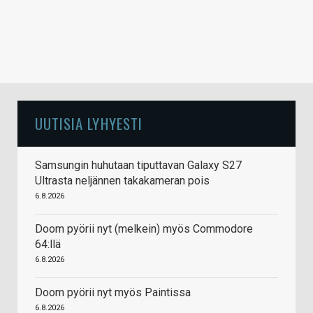
UUTISIA LYHYESTI
Samsungin huhutaan tiputtavan Galaxy S27
Ultrasta neljännen takakameran pois
6.8.2026
Doom pyörii nyt (melkein) myös Commodore
64:llä
6.8.2026
Doom pyörii nyt myös Paintissa
6.8.2026