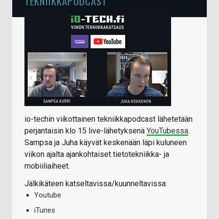
TEKNIIKKAPODCAST
io-techin viikottainen tekniikkapodcast lähetetään
perjantaisin klo 15 live-lähetyksenä
YouTubessa
.
Sampsa ja Juha käyvät keskenään läpi kuluneen
viikon ajalta ajankohtaiset tietotekniikka- ja
mobiiliaiheet.
Jälkikäteen katseltavissa/kuunneltavissa:
Youtube
iTunes