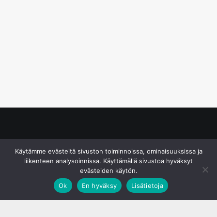
© S&J Media Oy
Käytämme evästeitä sivuston toiminnoissa, ominaisuuksissa ja
liikenteen analysoinnissa. Käyttämällä sivustoa hyväksyt
evästeiden käytön.
Ok
En hyväksy
Lisätietoja
;