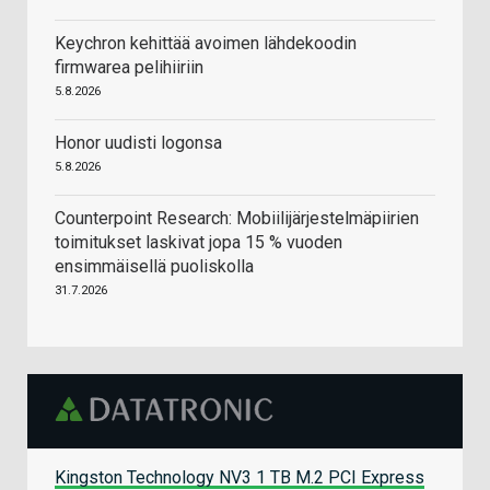
Keychron kehittää avoimen lähdekoodin
firmwarea pelihiiriin
5.8.2026
Honor uudisti logonsa
5.8.2026
Counterpoint Research: Mobiilijärjestelmäpiirien
toimitukset laskivat jopa 15 % vuoden
ensimmäisellä puoliskolla
31.7.2026
Kingston Technology NV3 1 TB M.2 PCI Express