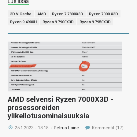
Lue lisää
3D V-Cache
AMD
Ryzen 7 7800X3D
Ryzen 7000 X3D
Ryzen 9 4900H
Ryzen 9 7900X3D
Ryzen 9 7950X3D
AMD selvensi Ryzen 7000X3D -
prosessoreiden
ylikellotusominaisuuksia
25.1.2023 - 18:18
/
Petrus Laine
Kommentit (17)