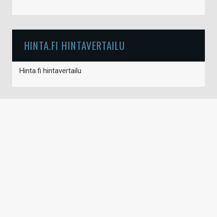
HINTA.FI HINTAVERTAILU
Hinta.fi hintavertailu