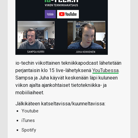
io-techin viikottainen tekniikkapodcast lähetetään
perjantaisin klo 15 live-lähetyksenä
YouTubessa
.
Sampsa ja Juha käyvät keskenään läpi kuluneen
viikon ajalta ajankohtaiset tietotekniikka- ja
mobiiliaiheet.
Jälkikäteen katseltavissa/kuunneltavissa:
Youtube
iTunes
Spotify