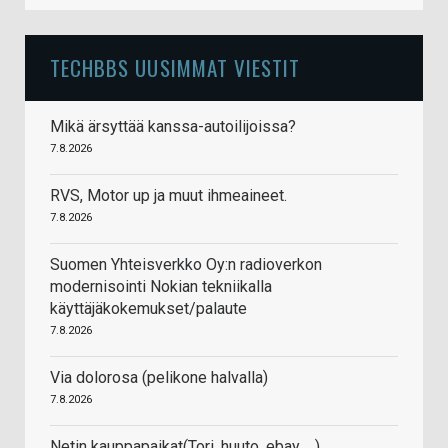
TECHBBS UUSIMMAT VIESTIT
Mikä ärsyttää kanssa-autoilijoissa?
7.8.2026
RVS, Motor up ja muut ihmeaineet.
7.8.2026
Suomen Yhteisverkko Oy:n radioverkon
modernisointi Nokian tekniikalla
käyttäjäkokemukset/palaute
7.8.2026
Via dolorosa (pelikone halvalla)
7.8.2026
Netin kauppapaikat(Tori, huuto, ebay, ...)