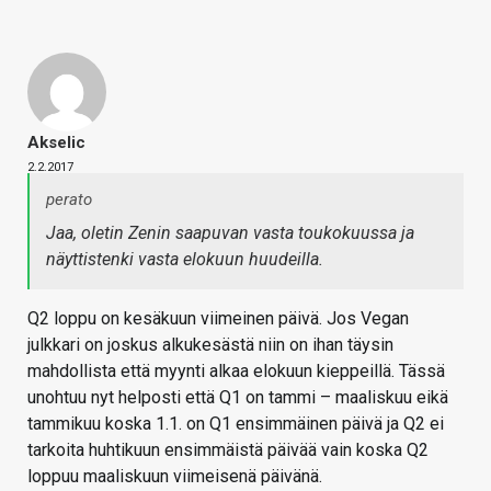
Akselic
2.2.2017
perato
Jaa, oletin Zenin saapuvan vasta toukokuussa ja
näyttistenki vasta elokuun huudeilla.
Q2 loppu on kesäkuun viimeinen päivä. Jos Vegan
julkkari on joskus alkukesästä niin on ihan täysin
mahdollista että myynti alkaa elokuun kieppeillä. Tässä
unohtuu nyt helposti että Q1 on tammi – maaliskuu eikä
tammikuu koska 1.1. on Q1 ensimmäinen päivä ja Q2 ei
tarkoita huhtikuun ensimmäistä päivää vain koska Q2
loppuu maaliskuun viimeisenä päivänä.