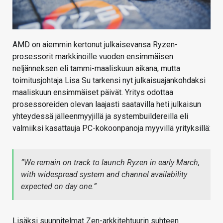
AMD on aiemmin kertonut julkaisevansa Ryzen-
prosessorit markkinoille vuoden ensimmäisen
neljänneksen eli tammi-maaliskuun aikana, mutta
toimitusjohtaja Lisa Su tarkensi nyt julkaisuajankohdaksi
maaliskuun ensimmäiset päivät. Yritys odottaa
prosessoreiden olevan laajasti saatavilla heti julkaisun
yhteydessä jälleenmyyjillä ja systembuildereilla eli
valmiiksi kasattauja PC-kokoonpanoja myyvillä yrityksillä:
”We remain on track to launch Ryzen in early March,
with widespread system and channel availability
expected on day one.”
Lisäksi suunnitelmat Zen-arkkitehtuurin suhteen