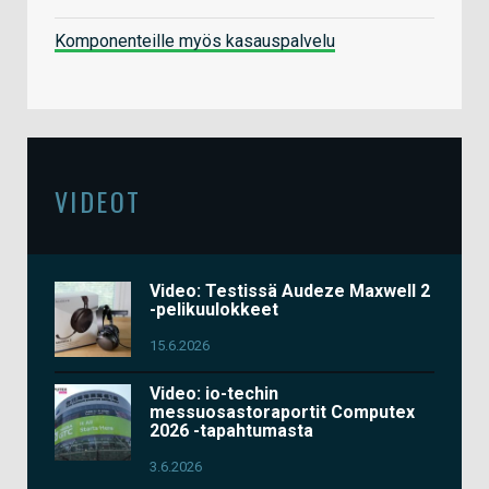
Komponenteille myös kasauspalvelu
VIDEOT
Video: Testissä Audeze Maxwell 2
-pelikuulokkeet
15.6.2026
Video: io-techin
messuosastoraportit Computex
2026 -tapahtumasta
3.6.2026