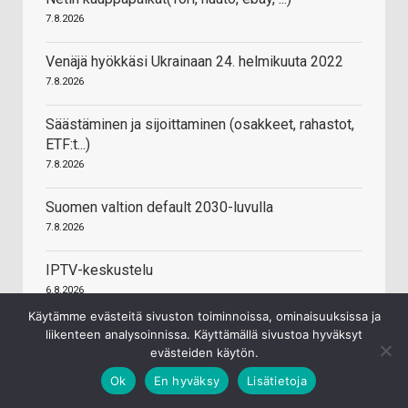
7.8.2026
Venäjä hyökkäsi Ukrainaan 24. helmikuuta 2022
7.8.2026
Säästäminen ja sijoittaminen (osakkeet, rahastot,
ETF:t...)
7.8.2026
Suomen valtion default 2030-luvulla
7.8.2026
IPTV-keskustelu
6.8.2026
Käytämme evästeitä sivuston toiminnoissa, ominaisuuksissa ja
Valta Kuuluu Kansalle (VKK)
liikenteen analysoinnissa. Käyttämällä sivustoa hyväksyt
evästeiden käytön.
6.8.2026
Ok
En hyväksy
Lisätietoja