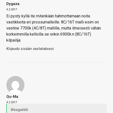
Dygaza
4.2.2017
Ei pysty kyllä ite mitenkään hahmottamaan noita
vastikkeita eri prossumalleille. 8C/16T malli esim on
vastine 7700k (4C/8T) mallille, mutta ilmeisesti vähän
korkeimmilla kelloilla se onkin 6900k:n (8C/16T)
kilpailija.
Kirjaudu sisään vastataksesi
Qu-Ma
4.2.2017
Weega666