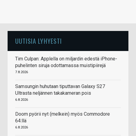
UUTISIA LYHYESTI
Tim Culpan: Applella on miljardin edestä iPhone-
puhelinten siruja odottamassa muistipiirejä
7.8.2026
Samsungin huhutaan tiputtavan Galaxy S27
Ultrasta neljännen takakameran pois
6.8.2026
Doom pyörii nyt (melkein) myös Commodore
64:llä
6.8.2026