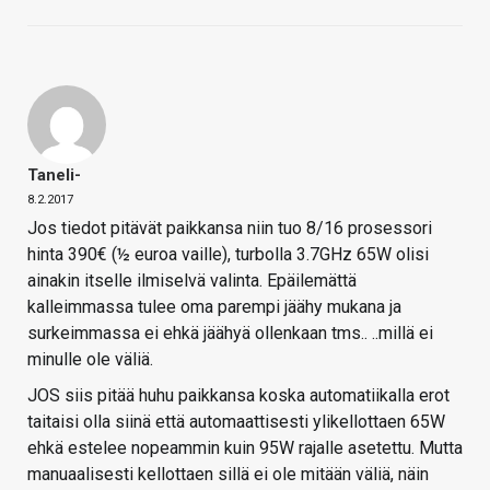
Taneli-
8.2.2017
Jos tiedot pitävät paikkansa niin tuo 8/16 prosessori
hinta 390€ (½ euroa vaille), turbolla 3.7GHz 65W olisi
ainakin itselle ilmiselvä valinta. Epäilemättä
kalleimmassa tulee oma parempi jäähy mukana ja
surkeimmassa ei ehkä jäähyä ollenkaan tms.. ..millä ei
minulle ole väliä.
JOS siis pitää huhu paikkansa koska automatiikalla erot
taitaisi olla siinä että automaattisesti ylikellottaen 65W
ehkä estelee nopeammin kuin 95W rajalle asetettu. Mutta
manuaalisesti kellottaen sillä ei ole mitään väliä, näin