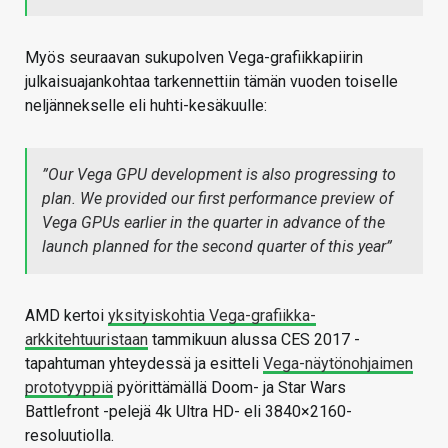
Myös seuraavan sukupolven Vega-grafiikkapiirin
julkaisuajankohtaa tarkennettiin tämän vuoden toiselle
neljännekselle eli huhti-kesäkuulle:
”Our Vega GPU development is also progressing to
plan. We provided our first performance preview of
Vega GPUs earlier in the quarter in advance of the
launch planned for the second quarter of this year”
AMD kertoi
yksityiskohtia Vega-grafiikka-
arkkitehtuuristaan
tammikuun alussa CES 2017 -
tapahtuman yhteydessä ja esitteli
Vega-näytönohjaimen
prototyyppiä
pyörittämällä Doom- ja Star Wars
Battlefront -pelejä 4k Ultra HD- eli 3840×2160-
resoluutiolla.