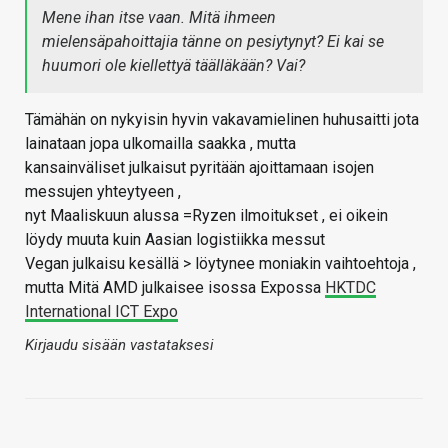
Mene ihan itse vaan. Mitä ihmeen
mielensäpahoittajia tänne on pesiytynyt? Ei kai se
huumori ole kiellettyä täälläkään? Vai?
Tämähän on nykyisin hyvin vakavamielinen huhusaitti jota
lainataan jopa ulkomailla saakka , mutta
kansainväliset julkaisut pyritään ajoittamaan isojen
messujen yhteytyeen ,
nyt Maaliskuun alussa =Ryzen ilmoitukset , ei oikein
löydy muuta kuin Aasian logistiikka messut
Vegan julkaisu kesällä > löytynee moniakin vaihtoehtoja ,
mutta Mitä AMD julkaisee isossa Expossa
HKTDC
International ICT Expo
Kirjaudu sisään vastataksesi