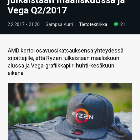
ARTIKKELIT
Vega Q2/2017
VIDEOT
2.2.2017 - 21:20
Sampsa Kurri
Tietotekniikka
21
TECHBBS
TIETOA
AMD kertoi osavuosikatsauksensa yhteydessä
sijoittajille, että Ryzen julkaistaan maaliskuun
HINTA.FI
alussa ja Vega-grafiikkapiiri huhti-kesäkuun
aikana.
KAUPPA
VAIHDA TEEMA
HAKU