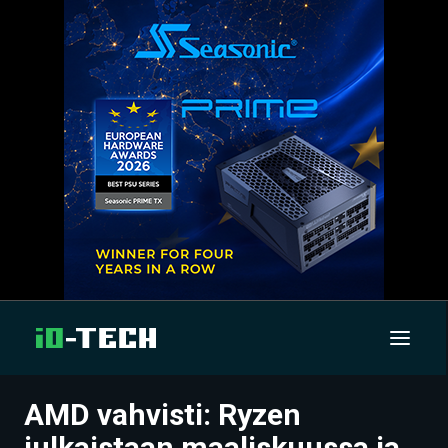
AMD vahvisti: Ryzen
UUTISET
julkaistaan maaliskuussa ja