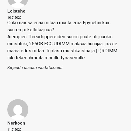
Loisteho
10.7.2020
Onko näissä enää mitään muuta eroa Epycehin kuin
suurempi kellotaajuus?
Aiempien Threadrippereiden suurin puute oli juurikin
muistituki, 256GB ECC UDIMM maksaa hunajaa, jos se
määrä edes riittää. Tuplasti muistikaistaa ja (L)RDIMM
tuki tekee ihmeitä monille työasemille.
Kirjaudu sisään vastataksesi
Nerkoon
11.7.2020