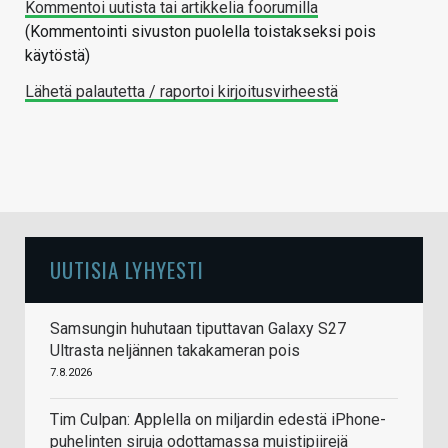
Kommentoi uutista tai artikkelia foorumilla
(Kommentointi sivuston puolella toistakseksi pois
käytöstä)
Lähetä palautetta / raportoi kirjoitusvirheestä
UUTISIA LYHYESTI
Samsungin huhutaan tiputtavan Galaxy S27
Ultrasta neljännen takakameran pois
7.8.2026
Tim Culpan: Applella on miljardin edestä iPhone-
puhelinten siruja odottamassa muistipiirejä