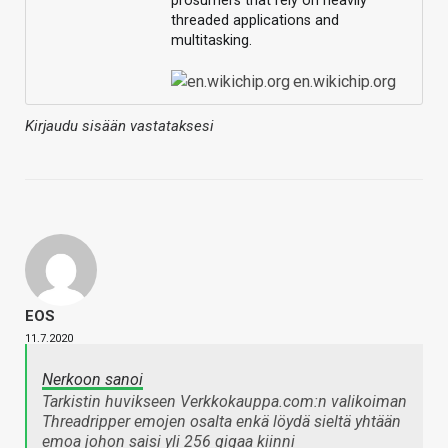
prosumers that rely on heavily
threaded applications and
multitasking.
en.wikichip.org
Kirjaudu sisään vastataksesi
EOS
11.7.2020
Nerkoon sanoi
Tarkistin huvikseen Verkkokauppa.com:n valikoiman
Threadripper emojen osalta enkä löydä sieltä yhtään
emoa johon saisi yli 256 gigaa kiinni