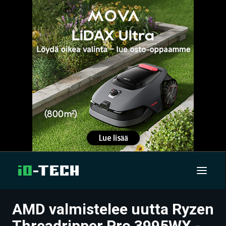
AMD valmistelee uutta Ryzen
UUTISET
Threadripper Pro 3995WX -