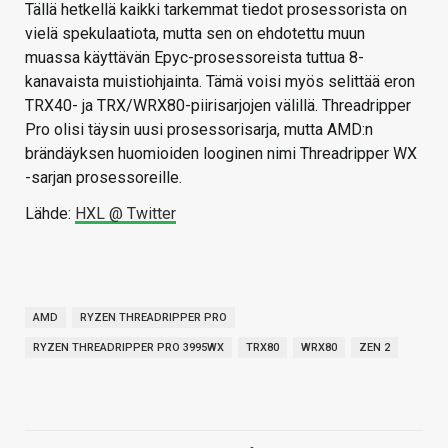
Tällä hetkellä kaikki tarkemmat tiedot prosessorista on
vielä spekulaatiota, mutta sen on ehdotettu muun
muassa käyttävän Epyc-prosessoreista tuttua 8-
kanavaista muistiohjainta. Tämä voisi myös selittää eron
TRX40- ja TRX/WRX80-piirisarjojen välillä. Threadripper
Pro olisi täysin uusi prosessorisarja, mutta AMD:n
brändäyksen huomioiden looginen nimi Threadripper WX
-sarjan prosessoreille.
Lähde:
HXL @ Twitter
AMD
RYZEN THREADRIPPER PRO
RYZEN THREADRIPPER PRO 3995WX
TRX80
WRX80
ZEN 2