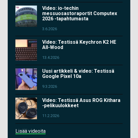
Video: io-techin
messuosastoraportit Computex
2026 -tapahtumasta
3.6.2026
Video: Testissä Keychron K2 HE
All-Wood
13.4.2026
Uusi artikkeli & video: Testissä
Google Pixel 10a
9.3.2026
Video: Testissä Asus ROG Kithara
-pelikuulokkeet
11.2.2026
Lisää videoita