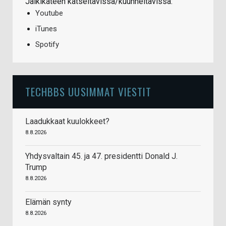
Jälkikäteen katseltavissa/kuunneltavissa:
Youtube
iTunes
Spotify
TECHBBS UUSIMMAT VIESTIT
Laadukkaat kuulokkeet?
8.8.2026
Yhdysvaltain 45. ja 47. presidentti Donald J.
Trump
8.8.2026
Elämän synty
8.8.2026