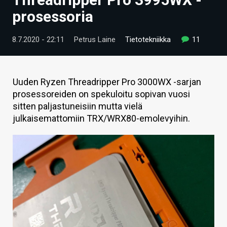
ARTIKKELIT
prosessoria
VIDEOT
8.7.2020 - 22:11
Petrus Laine
Tietotekniikka
11
TECHBBS
TIETOA
Uuden Ryzen Threadripper Pro 3000WX -sarjan
prosessoreiden on spekuloitu sopivan vuosi
HINTA.FI
sitten paljastuneisiin mutta vielä
julkaisemattomiin TRX/WRX80-emolevyihin.
KAUPPA
VAIHDA TEEMA
HAKU