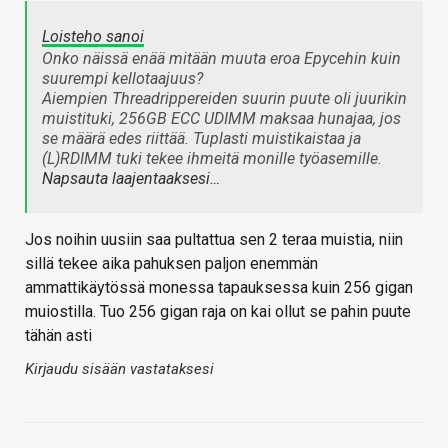
Loisteho sanoi
Onko näissä enää mitään muuta eroa Epycehin kuin
suurempi kellotaajuus?
Aiempien Threadrippereiden suurin puute oli juurikin
muistituki, 256GB ECC UDIMM maksaa hunajaa, jos
se määrä edes riittää. Tuplasti muistikaistaa ja
(L)RDIMM tuki tekee ihmeitä monille työasemille.
Napsauta laajentaaksesi…
Jos noihin uusiin saa pultattua sen 2 teraa muistia, niin
sillä tekee aika pahuksen paljon enemmän
ammattikäytössä monessa tapauksessa kuin 256 gigan
muiostilla. Tuo 256 gigan raja on kai ollut se pahin puute
tähän asti
Kirjaudu sisään vastataksesi