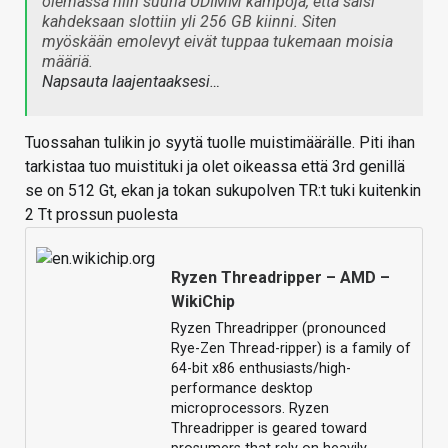
olemassa niin suuria UDIMM kampoja, että saisi
kahdeksaan slottiin yli 256 GB kiinni. Siten
myöskään emolevyt eivät tuppaa tukemaan moisia
määriä.
Napsauta laajentaaksesi…
Tuossahan tulikin jo syytä tuolle muistimäärälle. Piti ihan
tarkistaa tuo muistituki ja olet oikeassa että 3rd genillä
se on 512 Gt, ekan ja tokan sukupolven TR:t tuki kuitenkin
2 Tt prossun puolesta
Ryzen Threadripper – AMD –
WikiChip
Ryzen Threadripper (pronounced
Rye-Zen Thread-ripper) is a family of
64-bit x86 enthusiasts/high-
performance desktop
microprocessors. Ryzen
Threadripper is geared toward