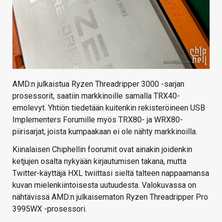
AMD:n julkaistua Ryzen Threadripper 3000 -sarjan
prosessorit, saatiin markkinoille samalla TRX40-
emolevyt. Yhtiön tiedetään kuitenkin rekisteröineen USB
Implementers Forumille myös TRX80- ja WRX80-
piirisarjat, joista kumpaakaan ei ole nähty markkinoilla.
Kiinalaisen Chiphellin foorumit ovat ainakin joidenkin
ketjujen osalta nykyään kirjautumisen takana, mutta
Twitter-käyttäjä HXL twiittasi sieltä talteen nappaamansa
kuvan mielenkiintoisesta uutuudesta. Valokuvassa on
nähtävissä AMD:n julkaisematon Ryzen Threadripper Pro
3995WX -prosessori.