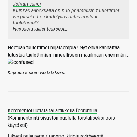
Johtun sanoi
Kuinkas äänekkäitä on nuo phanteksin tuulettimet
vai pitääkö heti kättelyssä ostaa noctuan
tuulettimet?
Napsauta laajentaaksesi…
Noctuan tuulettimet hiljaisempia? Nyt ehkä kannattaa
tutustua tuulettimien ihmeelliseen maailmaan enemmän…
Kirjaudu sisään vastataksesi
Kommentoi uutista tai artikkelia foorumilla
(Kommentointi sivuston puolella toistakseksi pois
käytöstä)
Lähetä palautetta / raportoi kirjoitusvirheestä