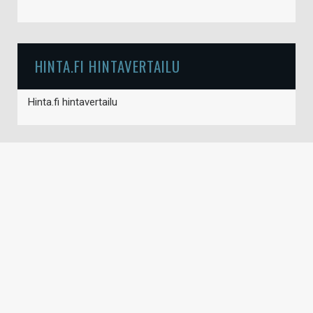
HINTA.FI HINTAVERTAILU
Hinta.fi hintavertailu