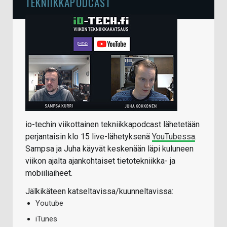
TEKNIIKKAPODCAST
io-techin viikottainen tekniikkapodcast lähetetään
perjantaisin klo 15 live-lähetyksenä
YouTubessa
.
Sampsa ja Juha käyvät keskenään läpi kuluneen
viikon ajalta ajankohtaiset tietotekniikka- ja
mobiiliaiheet.
Jälkikäteen katseltavissa/kuunneltavissa:
Youtube
iTunes