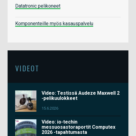
Datatronic pelikoneet
Komponenteille myös kasauspalvelu
VIDEOT
Video: Testissä Audeze Maxwell 2
-pelikuulokkeet
15.6.2026
Video: io-techin
messuosastoraportit Computex
2026 -tapahtumasta