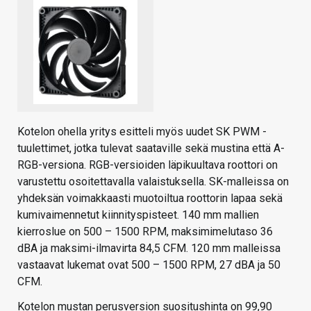
Kotelon ohella yritys esitteli myös uudet SK PWM -
tuulettimet, jotka tulevat saataville sekä mustina että A-
RGB-versiona. RGB-versioiden läpikuultava roottori on
varustettu osoitettavalla valaistuksella. SK-malleissa on
yhdeksän voimakkaasti muotoiltua roottorin lapaa sekä
kumivaimennetut kiinnityspisteet. 140 mm mallien
kierroslue on 500 – 1500 RPM, maksimimelutaso 36
dBA ja maksimi-ilmavirta 84,5 CFM. 120 mm malleissa
vastaavat lukemat ovat 500 – 1500 RPM, 27 dBA ja 50
CFM.
Kotelon mustan perusversion suositushinta on 99,90