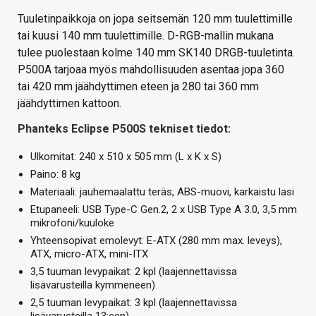
Tuuletinpaikkoja on jopa seitsemän 120 mm tuulettimille
tai kuusi 140 mm tuulettimille. D-RGB-mallin mukana
tulee puolestaan kolme 140 mm SK140 DRGB-tuuletinta.
P500A tarjoaa myös mahdollisuuden asentaa jopa 360
tai 420 mm jäähdyttimen eteen ja 280 tai 360 mm
jäähdyttimen kattoon.
Phanteks Eclipse P500S tekniset tiedot:
Ulkomitat: 240 x 510 x 505 mm (L x K x S)
Paino: 8 kg
Materiaali: jauhemaalattu teräs, ABS-muovi, karkaistu lasi
Etupaneeli: USB Type-C Gen.2, 2 x USB Type A 3.0, 3,5 mm
mikrofoni/kuuloke
Yhteensopivat emolevyt: E-ATX (280 mm max. leveys),
ATX, micro-ATX, mini-ITX
3,5 tuuman levypaikat: 2 kpl (laajennettavissa
lisävarusteilla kymmeneen)
2,5 tuuman levypaikat: 3 kpl (laajennettavissa
lisävarusteilla 13:een)