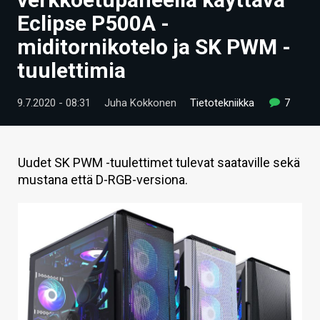
ARTIKKELIT
Eclipse P500A -
miditornikotelo ja SK PWM -
VIDEOT
tuulettimia
TECHBBS
9.7.2020 - 08:31
Juha Kokkonen
Tietotekniikka
7
TIETOA
HINTA.FI
Uudet SK PWM -tuulettimet tulevat saataville sekä
KAUPPA
mustana että D-RGB-versiona.
VAIHDA TEEMA
HAKU