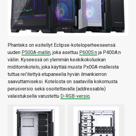
Phanteks on esitellyt Eclipse-koteloperheeseensä
uuden
P500A-mallin
, joka asettuu
P600S:n
ja P400A:n
väliin. Kyseessä on ylemmän keskikokoluokan
miditornikotelo, joka käyttää muista Px00A-malleista
tuttua rei’itettyä etupaneelia hyvän ilmankierron
saavuttamiseksi. Kotelosta on saatavilla kokomusta
perusversio sekä osoitettavalla (addressable)
valaistuksella varustettu
D-RGB-versio
.