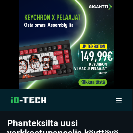
Phanteksilta uusi
UUTISET
verkkoetupaneelia käyttävä