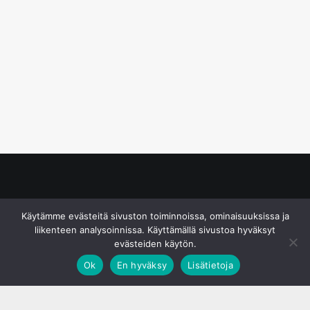
© S&J Media Oy
Käytämme evästeitä sivuston toiminnoissa, ominaisuuksissa ja
liikenteen analysoinnissa. Käyttämällä sivustoa hyväksyt
evästeiden käytön.
Ok
En hyväksy
Lisätietoja
;