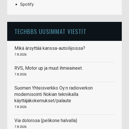
Spotify
TECHBBS UUSIMMAT VIESTIT
Mikä ärsyttää kanssa-autoilijoissa?
7.8.2026
RVS, Motor up ja muut ihmeaineet.
7.8.2026
Suomen Yhteisverkko Oy:n radioverkon
modernisointi Nokian tekniikalla
käyttäjäkokemukset/palaute
7.8.2026
Via dolorosa (pelikone halvalla)
7.8.2026