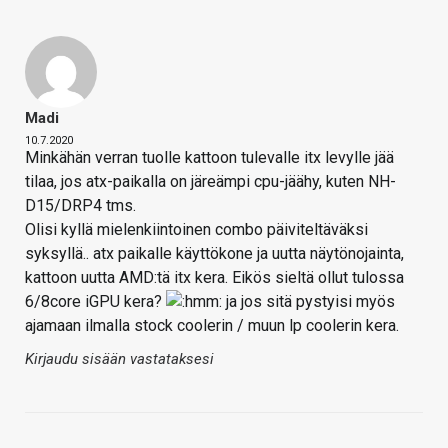
Madi
10.7.2020
Minkähän verran tuolle kattoon tulevalle itx levylle jää
tilaa, jos atx-paikalla on järeämpi cpu-jäähy, kuten NH-
D15/DRP4 tms.
Olisi kyllä mielenkiintoinen combo päiviteltäväksi
syksyllä.. atx paikalle käyttökone ja uutta näytönojainta,
kattoon uutta AMD:tä itx kera. Eikös sieltä ollut tulossa
6/8core iGPU kera?
ja jos sitä pystyisi myös
ajamaan ilmalla stock coolerin / muun lp coolerin kera.
Kirjaudu sisään vastataksesi