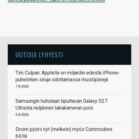
UUTISIA LYHYESTI
Tim Culpan: Applella on miljardin edestä iPhone-
puhelinten siruja odottamassa muistipiirejä
7.8.2026
Samsungin huhutaan tiputtavan Galaxy S27
Ultrasta neljännen takakameran pois
6.8.2026
Doom pyörii nyt (melkein) myös Commodore
64:llä