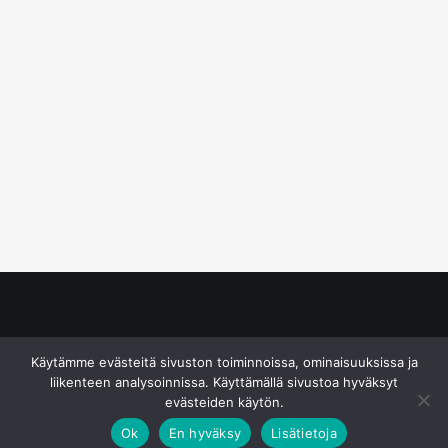
© S&J Media Oy
Käytämme evästeitä sivuston toiminnoissa, ominaisuuksissa ja
liikenteen analysoinnissa. Käyttämällä sivustoa hyväksyt
evästeiden käytön.
Ok
En hyväksy
Lisätietoja