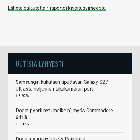
Lähetä palautetta / raportoi kirjoitusvirheestä
UUTISIA LYHYESTI
Samsungin huhutaan tiputtavan Galaxy S27
Ultrasta neljännen takakameran pois
6.8.2026
Doom pyörii nyt (melkein) myös Commodore
64:llä
6.8.2026
Doom pyörii nyt myös Paintissa