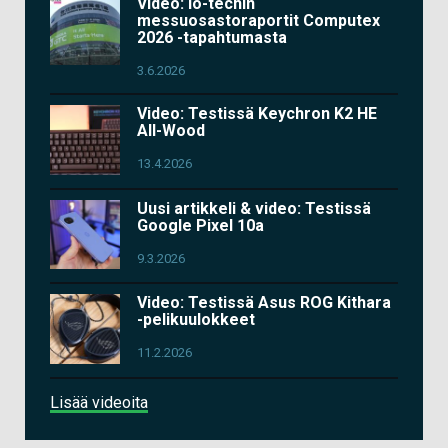
Video: io-techin
messuosastoraportit Computex
2026 -tapahtumasta
3.6.2026
Video: Testissä Keychron K2 HE
All-Wood
13.4.2026
Uusi artikkeli & video: Testissä
Google Pixel 10a
9.3.2026
Video: Testissä Asus ROG Kithara
-pelikuulokkeet
11.2.2026
Lisää videoita