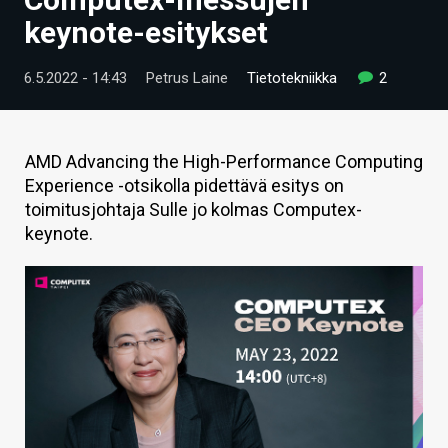
ARTIKKELIT
keynote-esitykset
VIDEOT
6.5.2022 - 14:43
Petrus Laine
Tietotekniikka
2
TECHBBS
TIETOA
AMD Advancing the High-Performance Computing
Experience -otsikolla pidettävä esitys on
HINTA.FI
toimitusjohtaja Sulle jo kolmas Computex-
keynote.
KAUPPA
VAIHDA TEEMA
HAKU