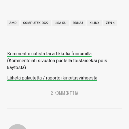
AMD
COMPUTEX 2022
LISA SU
RDNA3
XILINX
ZEN 4
Kommentoi uutista tai artikkelia foorumilla
(Kommentointi sivuston puolella toistaiseksi pois
käytöstä)
Lähetä palautetta / raportoi kirjoitusvirheestä
2 KOMMENTTIA