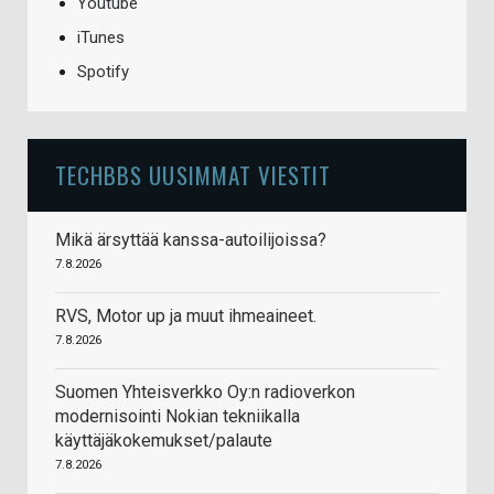
Youtube
iTunes
Spotify
TECHBBS UUSIMMAT VIESTIT
Mikä ärsyttää kanssa-autoilijoissa?
7.8.2026
RVS, Motor up ja muut ihmeaineet.
7.8.2026
Suomen Yhteisverkko Oy:n radioverkon
modernisointi Nokian tekniikalla
käyttäjäkokemukset/palaute
7.8.2026