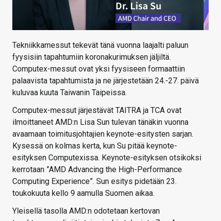
Tekniikkamessut tekevät tänä vuonna laajalti paluun
fyysisiin tapahtumiin koronakurimuksen jäljiltä.
Computex-messut ovat yksi fyysiseen formaattiin
palaavista tapahtumista ja ne järjestetään 24.-27. päivä
kuluvaa kuuta Taiwanin Taipeissa.
Computex-messut järjestävät TAITRA ja TCA ovat
ilmoittaneet AMD:n Lisa Sun tulevan tänäkin vuonna
avaamaan toimitusjohtajien keynote-esitysten sarjan.
Kysessä on kolmas kerta, kun Su pitää keynote-
esityksen Computexissa. Keynote-esityksen otsikoksi
kerrotaan ”AMD Advancing the High-Performance
Computing Experience”. Sun esitys pidetään 23.
toukokuuta kello 9 aamulla Suomen aikaa.
Yleisellä tasolla AMD:n odotetaan kertovan