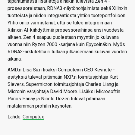
tapahtumassa lisätietoja ainakin tulevista Zen 4 -
prosessoreistaan, RDNA3-näytönohjaimista sekä Xilinxin
tuotteista ja niiden integraatiosta yhtiön tuoteportfolioon.
Yhtiö on jo varmistanut, että se tulee integroimaan
Xilinxin AI-kiihdyttimiä prosessoreihinsa ensi vuodesta
alkaen. Zen 4 saapuu puolestaan myyntiin jo kuluvana
vuonna niin Ryzen 7000 -sarjana kuin Epyceinäkin. Myös
RDNA3-arkkitehtuuri tullaan julkaisemaan kuluvan vuoden
aikana.
AMD:n Lisa Su:n lisäksi Computexin CEO Keynote -
esityksiä tulevat pitämään NXP:n toimitusjohtaja Kurt
Sievers, Supermicron toimitusjohtaja Charles Liang ja
Micronin varajohtaja David Moore. Lisäksi Microsoftin
Panos Panay ja Nicole Dezen tulevat pitämään
matalamman profiilin keynoten.
Lähde:
Computex