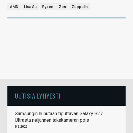
AMD
Lisa Su
Ryzen
Zen
Zeppelin
UUTISIA LYHYESTI
Samsungin huhutaan tiputtavan Galaxy S27
Ultrasta neljännen takakameran pois
8.8.2026