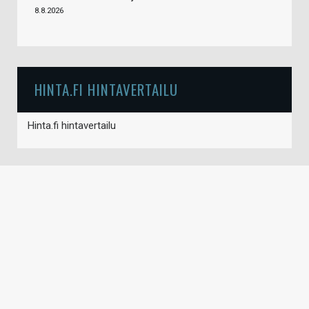
8.8.2026
HINTA.FI HINTAVERTAILU
Hinta.fi hintavertailu