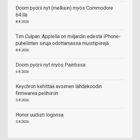
Doom pyörii nyt (melkein) myös Commodore
64:llä
8.8.2026
Tim Culpan: Applella on miljardin edestä iPhone-
puhelinten siruja odottamassa muistipiirejä
8.8.2026
Doom pyörii nyt myös Paintissa
6.8.2026
Keychron kehittää avoimen lähdekoodin
firmwarea pelihiiriin
5.8.2026
Honor uudisti logonsa
5.8.2026