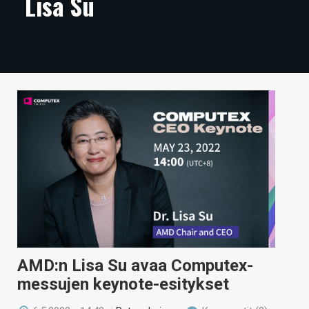
Lisa Su
ARTIKKELIT
VIDEOT
TECHBBS
TIETOA
HINTA.FI
KAUPPA
VAIHDA TEEMA
HAKU
AMD:n Lisa Su avaa Computex-
messujen keynote-esitykset