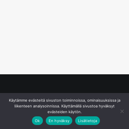
© S&J Media Oy
Käytämme evästeitä sivuston toiminnoissa, ominaisuuksissa ja
liikenteen analysoinnissa. Käyttämällä sivustoa hyväksyt
evästeiden käytön.
Ok
En hyväksy
Lisätietoja