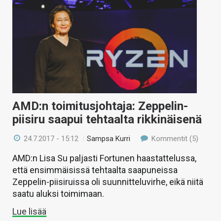
AMD:n toimitusjohtaja: Zeppelin-
piisiru saapui tehtaalta rikkinäisenä
24.7.2017 - 15:12
/
Sampsa Kurri
Kommentit (5)
AMD:n Lisa Su paljasti Fortunen haastattelussa,
että ensimmäisissä tehtaalta saapuneissa
Zeppelin-piisiruissa oli suunnitteluvirhe, eikä niitä
saatu aluksi toimimaan.
Lue lisää