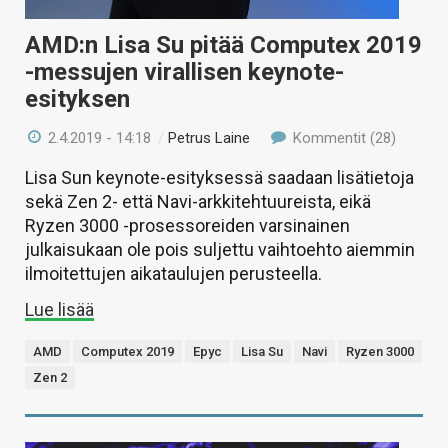
AMD:n Lisa Su pitää Computex 2019
-messujen virallisen keynote-
esityksen
2.4.2019 - 14:18
/
Petrus Laine
Kommentit (28)
Lisa Sun keynote-esityksessä saadaan lisätietoja
sekä Zen 2- että Navi-arkkitehtuureista, eikä
Ryzen 3000 -prosessoreiden varsinainen
julkaisukaan ole pois suljettu vaihtoehto aiemmin
ilmoitettujen aikataulujen perusteella.
Lue lisää
AMD
Computex 2019
Epyc
Lisa Su
Navi
Ryzen 3000
Zen 2