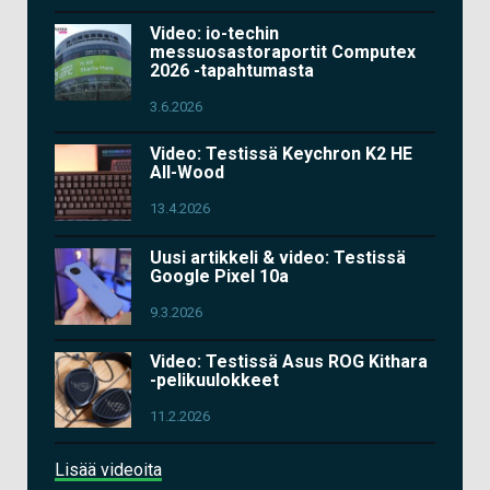
Video: io-techin
messuosastoraportit Computex
2026 -tapahtumasta
3.6.2026
Video: Testissä Keychron K2 HE
All-Wood
13.4.2026
Uusi artikkeli & video: Testissä
Google Pixel 10a
9.3.2026
Video: Testissä Asus ROG Kithara
-pelikuulokkeet
11.2.2026
Lisää videoita