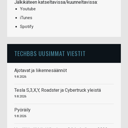
Jälkikäteen katseltavissa/kuunneltavissa:
Youtube
iTunes
Spotify
TECHBBS UUSIMMAT VIESTIT
Ajotavat ja liikennesäännöt
9.8.2026
Tesla S,3,X,Y, Roadster ja Cybertruck yleistä
9.8.2026
Pyöräily
9.8.2026