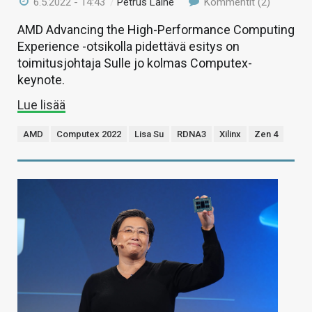
6.5.2022 - 14:43
/
Petrus Laine
Kommentit (2)
AMD Advancing the High-Performance Computing
Experience -otsikolla pidettävä esitys on
toimitusjohtaja Sulle jo kolmas Computex-
keynote.
Lue lisää
AMD
Computex 2022
Lisa Su
RDNA3
Xilinx
Zen 4