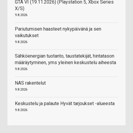
GTA VI (19.11.2026) (Playstation 5, Xbox Series
X/S)
9.8.2026
Pariutumisen haasteet nykypäivänä ja sen
vaikutukset
9.8.2026
Sähköenergian tuotanto, taustatekijät, hintatason
määräytyminen, yms yleinen keskustelu aiheesta
9.8.2026
NAS rakentelut
9.8.2026
Keskustelu ja palaute Hyvät tarjoukset -alueesta
9.8.2026