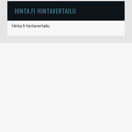
HINTA.FI HINTAVERTAILU
Hinta.fi hintavertailu