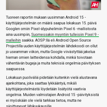
Tuoreen raportin mukaan uusimman Android 15 -
käyttöjärjestelmän on määrä saapua lokakuun 15. päivä
Googlen omiin Pixel-älypuhelimiin Pixel 6 -mallistosta
aina uusimpiin,
Suomessakin myyntiin tulleisiin Pixel 9 -
malleihin
saakka. AOSP:llä eli Android Open Source
Projectilla uuden käyttöjärjestelmän lähdekoodi on ollut
jo useamman viikon, mutta Google viivästyttää jakelua
hieman omien laitteidensa kohdalla, minkä toivotaan
vähentävän bugeja ja muita teknisiä ongelmia päivityksen
saapuessa.
Lokakuun puoliväliä pidetään kuitenkin vielä alustavana
ajankohtana, joka saattaa lykkääntyä, mikäli
käyttöjärjestelmästä löydetään lisätyötä vaativia
ongelmia. Muiden valmistajien Android 15 -päivityksistä
ei myöskään ole vielä tarkkaa tietoa, mutta ne
sijoittunevat lähikuukausille.