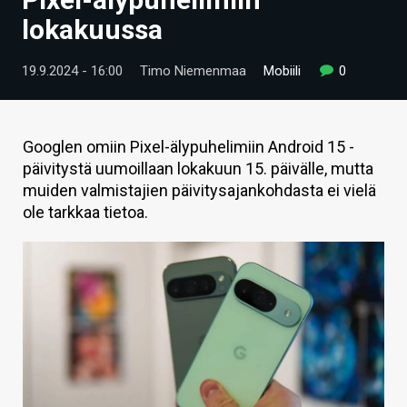
ARTIKKELIT
lokakuussa
VIDEOT
19.9.2024 - 16:00
Timo Niemenmaa
Mobiili
0
TECHBBS
TIETOA
Googlen omiin Pixel-älypuhelimiin Android 15 -
päivitystä uumoillaan lokakuun 15. päivälle, mutta
HINTA.FI
muiden valmistajien päivitysajankohdasta ei vielä
ole tarkkaa tietoa.
KAUPPA
VAIHDA TEEMA
HAKU