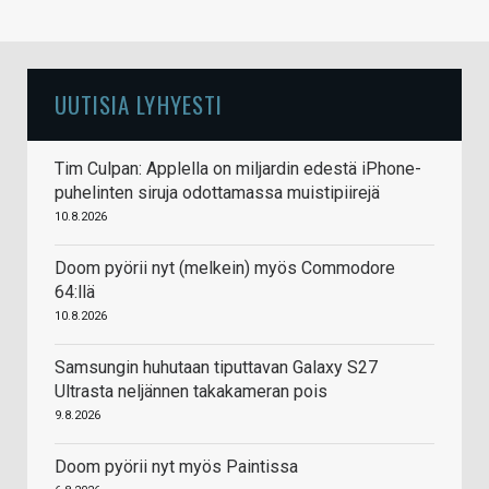
UUTISIA LYHYESTI
Tim Culpan: Applella on miljardin edestä iPhone-
puhelinten siruja odottamassa muistipiirejä
10.8.2026
Doom pyörii nyt (melkein) myös Commodore
64:llä
10.8.2026
Samsungin huhutaan tiputtavan Galaxy S27
Ultrasta neljännen takakameran pois
9.8.2026
Doom pyörii nyt myös Paintissa