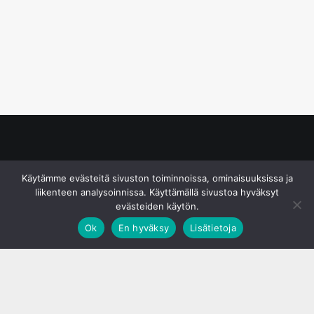
© S&J Media Oy
Käytämme evästeitä sivuston toiminnoissa, ominaisuuksissa ja
liikenteen analysoinnissa. Käyttämällä sivustoa hyväksyt
evästeiden käytön.
Ok
En hyväksy
Lisätietoja
;