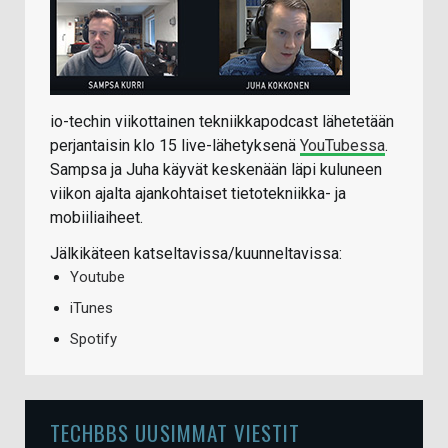
io-techin viikottainen tekniikkapodcast lähetetään
perjantaisin klo 15 live-lähetyksenä
YouTubessa
.
Sampsa ja Juha käyvät keskenään läpi kuluneen
viikon ajalta ajankohtaiset tietotekniikka- ja
mobiiliaiheet.
Jälkikäteen katseltavissa/kuunneltavissa:
Youtube
iTunes
Spotify
TECHBBS UUSIMMAT VIESTIT