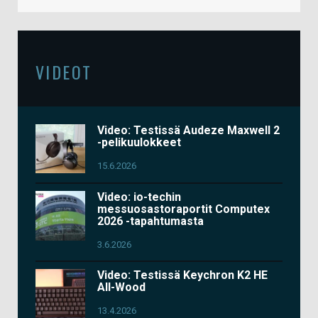
VIDEOT
Video: Testissä Audeze Maxwell 2
-pelikuulokkeet
15.6.2026
Video: io-techin
messuosastoraportit Computex
2026 -tapahtumasta
3.6.2026
Video: Testissä Keychron K2 HE
All-Wood
13.4.2026