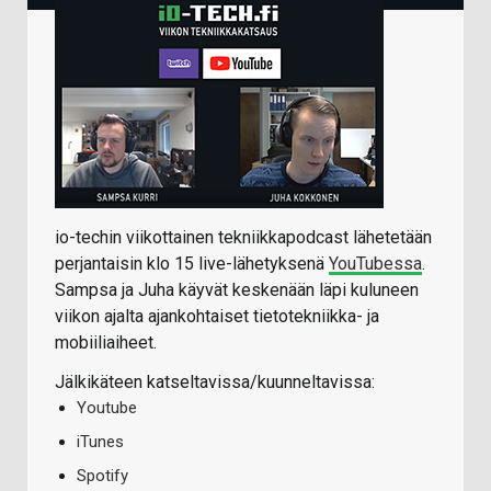
io-techin viikottainen tekniikkapodcast lähetetään
perjantaisin klo 15 live-lähetyksenä
YouTubessa
.
Sampsa ja Juha käyvät keskenään läpi kuluneen
viikon ajalta ajankohtaiset tietotekniikka- ja
mobiiliaiheet.
Jälkikäteen katseltavissa/kuunneltavissa:
Youtube
iTunes
Spotify