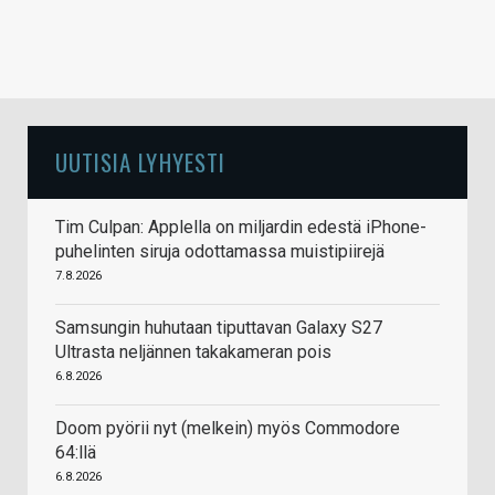
UUTISIA LYHYESTI
Tim Culpan: Applella on miljardin edestä iPhone-
puhelinten siruja odottamassa muistipiirejä
7.8.2026
Samsungin huhutaan tiputtavan Galaxy S27
Ultrasta neljännen takakameran pois
6.8.2026
Doom pyörii nyt (melkein) myös Commodore
64:llä
6.8.2026