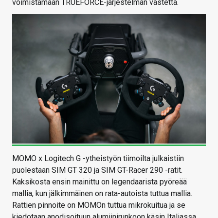
voimistamaan TRUEFORCE-järjestelmän vastetta.
MOMO x Logitech G -ytheistyön tiimoilta julkaistiin
puolestaan SIM GT 320 ja SIM GT-Racer 290 -ratit.
Kaksikosta ensin mainittu on legendaarista pyöreää
mallia, kun jälkimmäinen on rata-autoista tuttua mallia.
Rattien pinnoite on MOMOn tuttua mikrokuitua ja se
kiedotaan anodisoituun alumiinirunkoon käsin Italiassa.