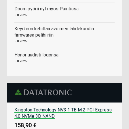
Doom pyörii nyt myös Paintissa
6.8.2026
Keychron kehittää avoimen lähdekoodin
firmwarea pelihiiriin
5.8.2026
Honor uudisti logonsa
5.8.2026
Kingston Technology NV3 1 TB M.2 PCI Express
4.0 NVMe 3D NAND
158,90 €