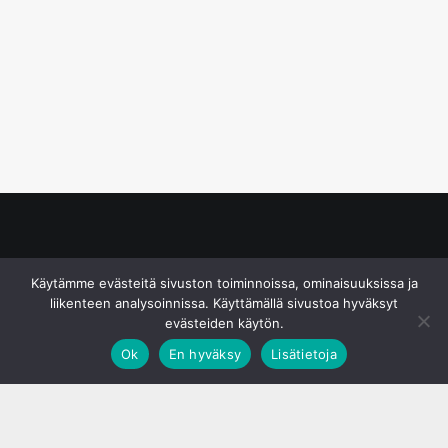
© S&J Media Oy
Käytämme evästeitä sivuston toiminnoissa, ominaisuuksissa ja
liikenteen analysoinnissa. Käyttämällä sivustoa hyväksyt
evästeiden käytön.
Ok
En hyväksy
Lisätietoja
;