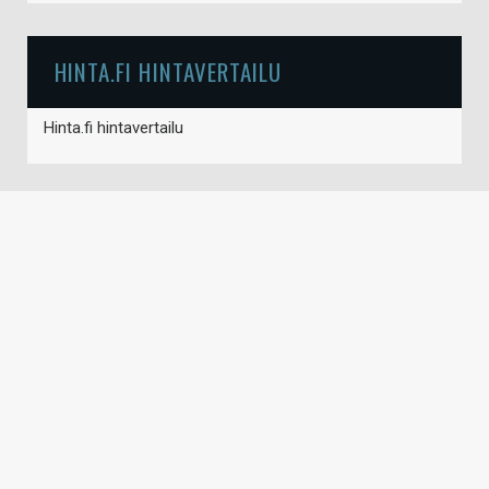
HINTA.FI HINTAVERTAILU
Hinta.fi hintavertailu