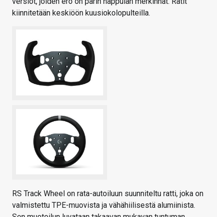
versiot, joiden ero on parin nappulan merkinnät. Ratit
kiinnitetään keskiöön kuusiokolopulteilla.
RS Track Wheel on rata-autoiluun suunniteltu ratti, joka on
valmistettu TPE-muovista ja vähähiilisestä alumiinista.
Sen muotoilun luvataan takaavan mukavan tuntuman