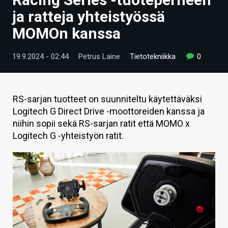
ARTIKKELIT
ja ratteja yhteistyössä
MOMOn kanssa
VIDEOT
TECHBBS
19.9.2024 - 02:44
Petrus Laine
Tietotekniikka
0
TIETOA
HINTA.FI
RS-sarjan tuotteet on suunniteltu käytettäväksi
Logitech G Direct Drive -moottoreiden kanssa ja
KAUPPA
niihin sopii sekä RS-sarjan ratit että MOMO x
Logitech G -yhteistyön ratit.
VAIHDA TEEMA
HAKU