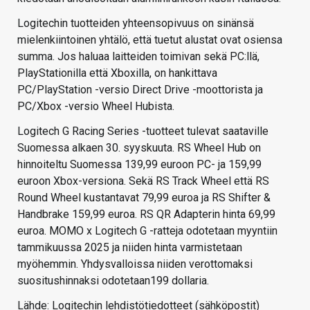
Logitechin tuotteiden yhteensopivuus on sinänsä
mielenkiintoinen yhtälö, että tuetut alustat ovat osiensa
summa. Jos haluaa laitteiden toimivan sekä PC:llä,
PlayStationilla että Xboxilla, on hankittava
PC/PlayStation -versio Direct Drive -moottorista ja
PC/Xbox -versio Wheel Hubista.
Logitech G Racing Series -tuotteet tulevat saataville
Suomessa alkaen 30. syyskuuta. RS Wheel Hub on
hinnoiteltu Suomessa 139,99 euroon PC- ja 159,99
euroon Xbox-versiona. Sekä RS Track Wheel että RS
Round Wheel kustantavat 79,99 euroa ja RS Shifter &
Handbrake 159,99 euroa. RS QR Adapterin hinta 69,99
euroa. MOMO x Logitech G -ratteja odotetaan myyntiin
tammikuussa 2025 ja niiden hinta varmistetaan
myöhemmin. Yhdysvalloissa niiden verottomaksi
suositushinnaksi odotetaan199 dollaria.
Lähde: Logitechin lehdistötiedotteet (sähköpostit)