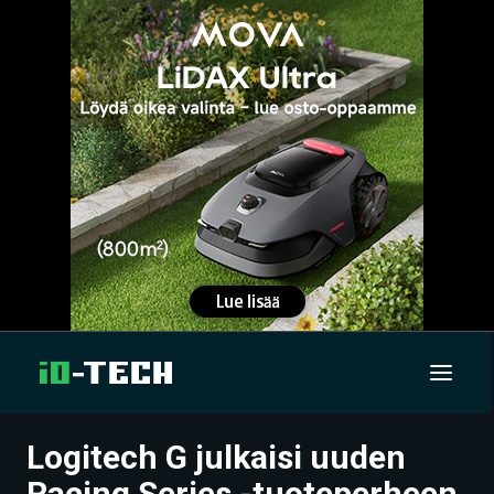
Logitech G julkaisi uuden
UUTISET
Racing Series -tuoteperheen