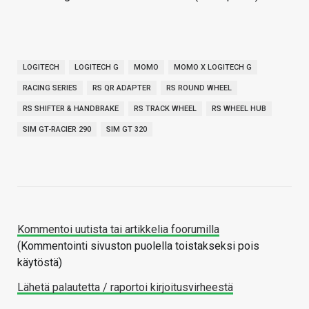
LOGITECH
LOGITECH G
MOMO
MOMO X LOGITECH G
RACING SERIES
RS QR ADAPTER
RS ROUND WHEEL
RS SHIFTER & HANDBRAKE
RS TRACK WHEEL
RS WHEEL HUB
SIM GT-RACIER 290
SIM GT 320
Kommentoi uutista tai artikkelia foorumilla
(Kommentointi sivuston puolella toistakseksi pois
käytöstä)
Lähetä palautetta / raportoi kirjoitusvirheestä