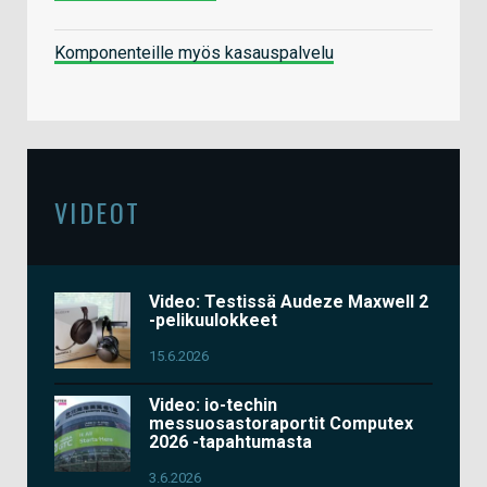
Komponenteille myös kasauspalvelu
VIDEOT
Video: Testissä Audeze Maxwell 2
-pelikuulokkeet
15.6.2026
Video: io-techin
messuosastoraportit Computex
2026 -tapahtumasta
3.6.2026