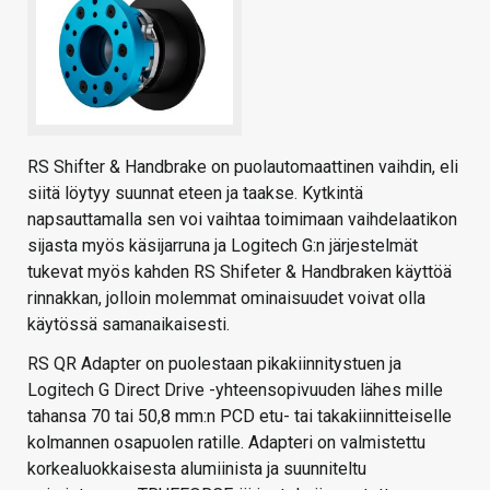
RS Shifter & Handbrake on puolautomaattinen vaihdin, eli
siitä löytyy suunnat eteen ja taakse. Kytkintä
napsauttamalla sen voi vaihtaa toimimaan vaihdelaatikon
sijasta myös käsijarruna ja Logitech G:n järjestelmät
tukevat myös kahden RS Shifeter & Handbraken käyttöä
rinnakkan, jolloin molemmat ominaisuudet voivat olla
käytössä samanaikaisesti.
RS QR Adapter on puolestaan pikakiinnitystuen ja
Logitech G Direct Drive -yhteensopivuuden lähes mille
tahansa 70 tai 50,8 mm:n PCD etu- tai takakiinnitteiselle
kolmannen osapuolen ratille. Adapteri on valmistettu
korkealuokkaisesta alumiinista ja suunniteltu