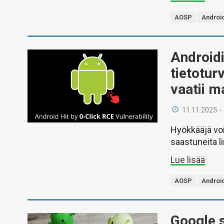
AOSP
Androi
Androidi
tietotu
vaatii m
11.11.2025 -
Hyökkääjä voi
saastuneita li
Lue lisää
AOSP
Androi
Google s