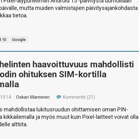
 Pixel-älypuhelimiin Android 15 -päivitystä uumoillaan
päivälle, mutta muiden valmistajien päivitysajankohdasta
rkkaa tietoa.
d 15
Google
helinten haavoittuvuus mahdollisti
din ohituksen SIM-kortilla
malla
 15:14
/
Oskari Manninen
Kommentit (21)
s mahdollistaa lukitusruudun ohittamisen oman PIN-
 kikkailemalla ja myös muut kuin Pixel-laitteet voivat olla
lle alttiita.