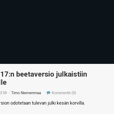
17:n beetaversio julkaistiin
lle
13:59
/
Timo Niemenmaa
Kommentit (0)
sion odotetaan tulevan julki kesän korvilla.