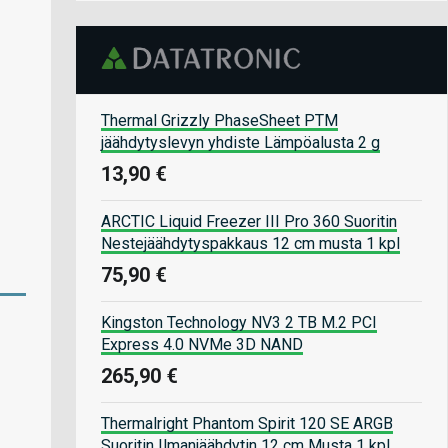
Thermal Grizzly PhaseSheet PTM
jäähdytyslevyn yhdiste Lämpöalusta 2 g
13,90 €
ARCTIC Liquid Freezer III Pro 360 Suoritin
Nestejäähdytyspakkaus 12 cm musta 1 kpl
75,90 €
Kingston Technology NV3 2 TB M.2 PCI
Express 4.0 NVMe 3D NAND
265,90 €
Thermalright Phantom Spirit 120 SE ARGB
Suoritin Ilmanjäähdytin 12 cm Musta 1 kpl