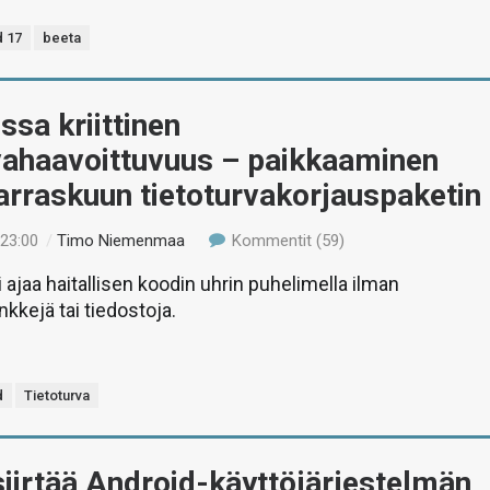
d 17
beeta
ssa kriittinen
rvahaavoittuvuus – paikkaaminen
arraskuun tietoturvakorjauspaketin
 23:00
/
Timo Niemenmaa
Kommentit (59)
 ajaa haitallisen koodin uhrin puhelimella ilman
nkkejä tai tiedostoja.
d
Tietoturva
iirtää Android-käyttöjärjestelmän