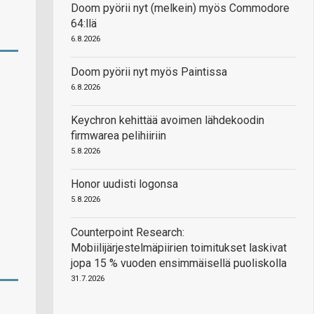
Doom pyörii nyt (melkein) myös Commodore
64:llä
6.8.2026
Doom pyörii nyt myös Paintissa
6.8.2026
Keychron kehittää avoimen lähdekoodin
firmwarea pelihiiriin
5.8.2026
Honor uudisti logonsa
5.8.2026
Counterpoint Research:
Mobiilijärjestelmäpiirien toimitukset laskivat
jopa 15 % vuoden ensimmäisellä puoliskolla
31.7.2026