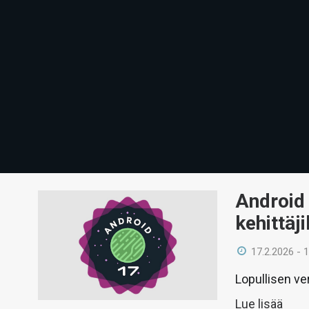
Android 
kehittäji
17.2.2026 - 
Lopullisen ver
Lue lisää