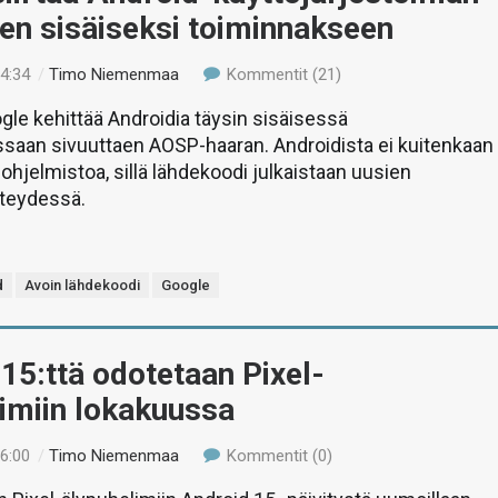
en sisäiseksi toiminnakseen
14:34
/
Timo Niemenmaa
Kommentit (21)
le kehittää Androidia täysin sisäisessä
ssaan sivuuttaen AOSP-haaran. Androidista ei kuitenkaan
 ohjelmistoa, sillä lähdekoodi julkaistaan uusien
hteydessä.
d
Avoin lähdekoodi
Google
15:ttä odotetaan Pixel-
imiin lokakuussa
16:00
/
Timo Niemenmaa
Kommentit (0)