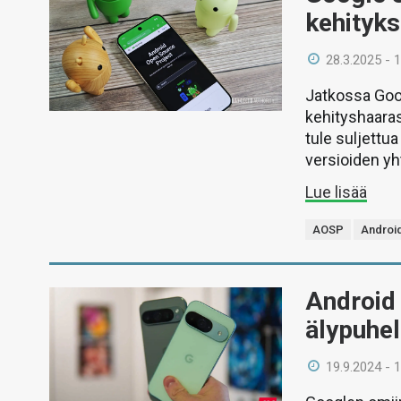
kehityks
28.3.2025 - 
Jatkossa Goog
kehityshaara
tule suljettua
versioiden y
Lue lisää
AOSP
Androi
Android 
älypuhel
19.9.2024 - 