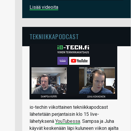
Lisää videoita
TEKNIIKKAPODCAST
io-techin viikottainen tekniikkapodcast
lähetetään perjantaisin klo 15 live-
lähetyksenä
YouTubessa
. Sampsa ja Juha
käyvät keskenään läpi kuluneen viikon ajalta