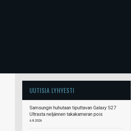
UUTISIA LYHYESTI
Samsungin huhutaan tiputtavan Galaxy S27
Ultrasta neljännen takakameran pois
6.8.2026