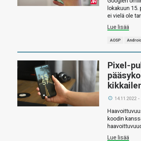
Googlen omiin
lokakuun 15. 
ei vielä ole ta
Lue lisää
AOSP
Androi
Pixel-pu
pääsykoo
kikkaile
14.11.2022 -
Haavoittuvuu
koodin kanssa
haavoittuvuude
Lue lisää