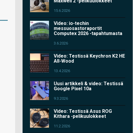
Maxwell 2 -pelikuulokkeet
15.6.2026
Video: io-techin
messuosastoraportit
Computex 2026 -tapahtumasta
3.6.2026
Video: Testissä Keychron K2 HE
All-Wood
13.4.2026
Uusi artikkeli & video: Testissä
Google Pixel 10a
9.3.2026
Video: Testissä Asus ROG
Kithara -pelikuulokkeet
11.2.2026