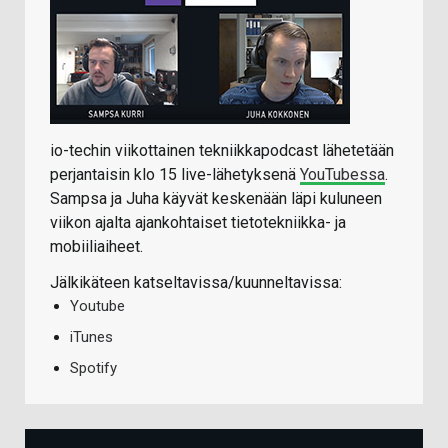
io-techin viikottainen tekniikkapodcast lähetetään
perjantaisin klo 15 live-lähetyksenä
YouTubessa
.
Sampsa ja Juha käyvät keskenään läpi kuluneen
viikon ajalta ajankohtaiset tietotekniikka- ja
mobiiliaiheet.
Jälkikäteen katseltavissa/kuunneltavissa:
Youtube
iTunes
Spotify