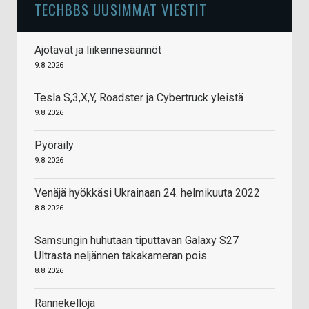
TECHBBS UUSIMMAT VIESTIT
Ajotavat ja liikennesäännöt
9.8.2026
Tesla S,3,X,Y, Roadster ja Cybertruck yleistä
9.8.2026
Pyöräily
9.8.2026
Venäjä hyökkäsi Ukrainaan 24. helmikuuta 2022
8.8.2026
Samsungin huhutaan tiputtavan Galaxy S27
Ultrasta neljännen takakameran pois
8.8.2026
Rannekelloja