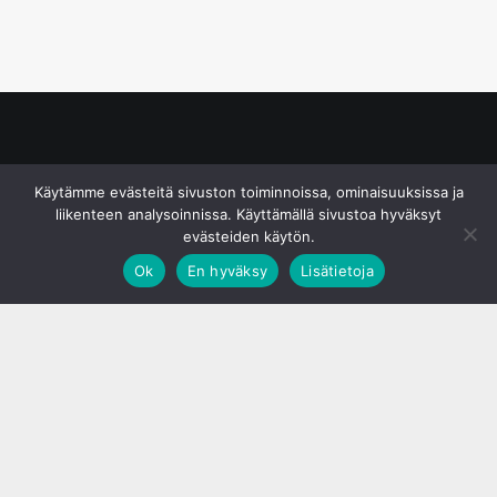
© S&J Media Oy
Käytämme evästeitä sivuston toiminnoissa, ominaisuuksissa ja
liikenteen analysoinnissa. Käyttämällä sivustoa hyväksyt
evästeiden käytön.
Ok
En hyväksy
Lisätietoja
;