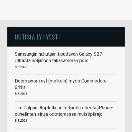
UUTISIA LYHYESTI
Samsungin huhutaan tiputtavan Galaxy S27
Ultrasta neljännen takakameran pois
8.8.2026
Doom pyörii nyt (melkein) myös Commodore
64:llä
8.8.2026
Tim Culpan: Applella on miljardin edestä iPhone-
puhelinten siruja odottamassa muistipiirejä
8.8.2026