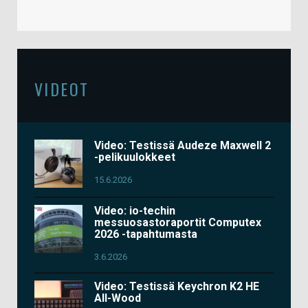
VIDEOT
Video: Testissä Audeze Maxwell 2
-pelikuulokkeet
15.6.2026
Video: io-techin
messuosastoraportit Computex
2026 -tapahtumasta
3.6.2026
Video: Testissä Keychron K2 HE
All-Wood