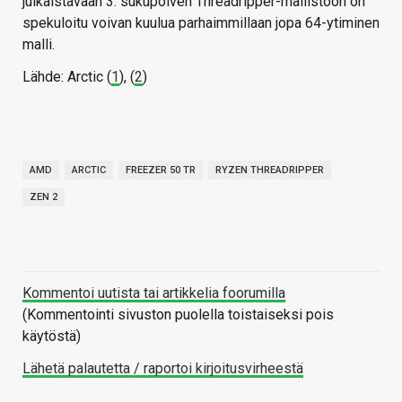
julkaistavaan 3. sukupolven Threadripper-mallistoon on
spekuloitu voivan kuulua parhaimmillaan jopa 64-ytiminen
malli.
Lähde: Arctic (
1
), (
2
)
AMD
ARCTIC
FREEZER 50 TR
RYZEN THREADRIPPER
ZEN 2
Kommentoi uutista tai artikkelia foorumilla
(Kommentointi sivuston puolella toistaiseksi pois
käytöstä)
Lähetä palautetta / raportoi kirjoitusvirheestä