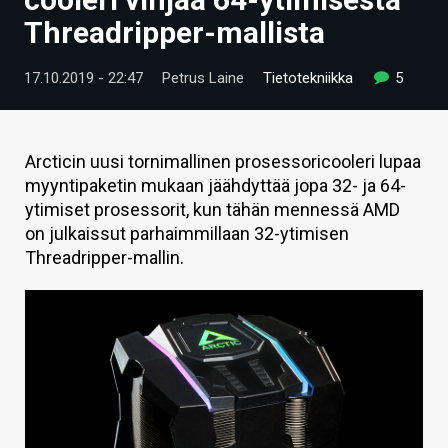
ARTIKKELIT
Threadripper-mallista
VIDEOT
17.10.2019 - 22:47
Petrus Laine
Tietotekniikka
5
TECHBBS
TIETOA
Arcticin uusi tornimallinen prosessoricooleri lupaa
myyntipaketin mukaan jäähdyttää jopa 32- ja 64-
HINTA.FI
ytimiset prosessorit, kun tähän mennessä AMD
on julkaissut parhaimmillaan 32-ytimisen
KAUPPA
Threadripper-mallin.
VAIHDA TEEMA
HAKU