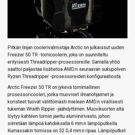
Pitkän linjan coolerivalmistaja Arctic on julkaissut uuden
Freezer 50 TR -tornicoolerin, joka on suunniteltu
erityisesti Threadripper-prosessoreille. Samalla yhtiö
saattoi paljastaa lisätietoa AMD:n seuraavan sukupolven
Ryzen Threadripper -prosessoreiden konfiguraatiosta.
Arctic Freezer 50 TR on jykevä tornimallinen
prosessoricooleri, jonka muoviset ilmanohjaimet ja
koristeet tuovat välittömästi mieleen AMD:n virallisesti
tukeman Wraith Ripper -jäähdyttimen. Muovikuorten alta
löytyy kahteen torniin jaettu alumiinirivasto, johon
siirretään lämpöä kahdeksalla 6 mm:n lämpöputkella.
Kumassakin tornissa on 52 0,4 mm:n ripaa. Lämpöputket