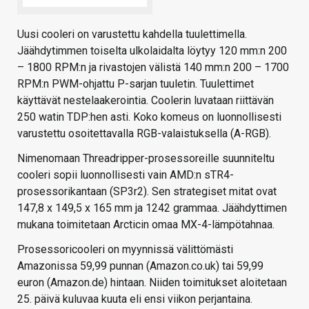
Uusi cooleri on varustettu kahdella tuulettimella.
Jäähdytimmen toiselta ulkolaidalta löytyy 120 mm:n 200
– 1800 RPM:n ja rivastojen välistä 140 mm:n 200 – 1700
RPM:n PWM-ohjattu P-sarjan tuuletin. Tuulettimet
käyttävät nestelaakerointia. Coolerin luvataan riittävän
250 watin TDP:hen asti. Koko komeus on luonnollisesti
varustettu osoitettavalla RGB-valaistuksella (A-RGB).
Nimenomaan Threadripper-prosessoreille suunniteltu
cooleri sopii luonnollisesti vain AMD:n sTR4-
prosessorikantaan (SP3r2). Sen strategiset mitat ovat
147,8 x 149,5 x 165 mm ja 1242 grammaa. Jäähdyttimen
mukana toimitetaan Arcticin omaa MX-4-lämpötahnaa.
Prosessoricooleri on myynnissä välittömästi
Amazonissa 59,99 punnan (Amazon.co.uk) tai 59,99
euron (Amazon.de) hintaan. Niiden toimitukset aloitetaan
25. päivä kuluvaa kuuta eli ensi viikon perjantaina.