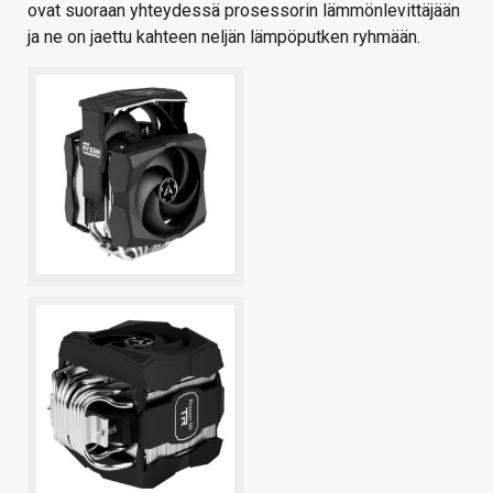
ovat suoraan yhteydessä prosessorin lämmönlevittäjään
ja ne on jaettu kahteen neljän lämpöputken ryhmään.