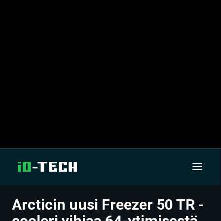
Arcticin uusi Freezer 50 TR -
UUTISET
cooleri vihjaa 64-ytimisestä