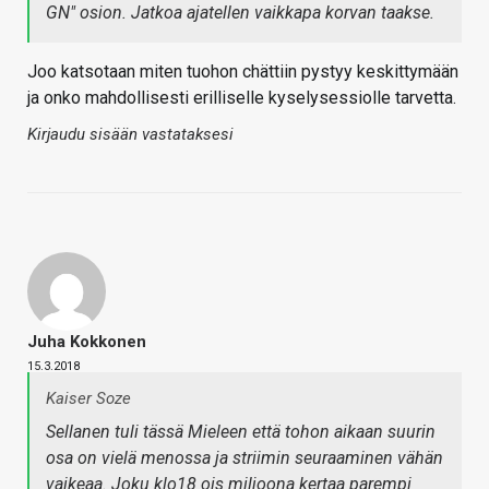
GN" osion. Jatkoa ajatellen vaikkapa korvan taakse.
Joo katsotaan miten tuohon chättiin pystyy keskittymään
ja onko mahdollisesti erilliselle kyselysessiolle tarvetta.
Kirjaudu sisään vastataksesi
Juha Kokkonen
15.3.2018
Kaiser Soze
Sellanen tuli tässä Mieleen että tohon aikaan suurin
osa on vielä menossa ja striimin seuraaminen vähän
vaikeaa. Joku klo18 ois miljoona kertaa parempi