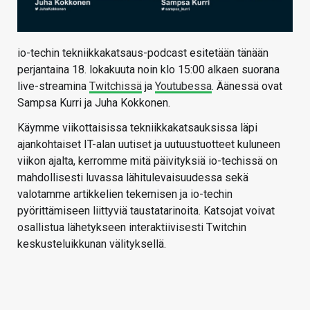
io-techin tekniikkakatsaus-podcast esitetään tänään
perjantaina 18. lokakuuta noin klo 15:00 alkaen suorana
live-streamina
Twitchissä
ja
Youtubessa
. Äänessä ovat
Sampsa Kurri ja Juha Kokkonen.
Käymme viikottaisissa tekniikkakatsauksissa läpi
ajankohtaiset IT-alan uutiset ja uutuustuotteet kuluneen
viikon ajalta, kerromme mitä päivityksiä io-techissä on
mahdollisesti luvassa lähitulevaisuudessa sekä
valotamme artikkelien tekemisen ja io-techin
pyörittämiseen liittyviä taustatarinoita. Katsojat voivat
osallistua lähetykseen interaktiivisesti Twitchin
keskusteluikkunan välityksellä.