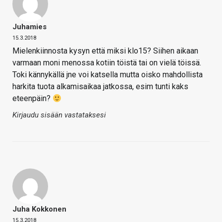
Juhamies
15.3.2018
Mielenkiinnosta kysyn että miksi klo15? Siihen aikaan
varmaan moni menossa kotiin töistä tai on vielä töissä.
Toki kännykällä jne voi katsella mutta oisko mahdollista
harkita tuota alkamisaikaa jatkossa, esim tunti kaks
eteenpäin?
Kirjaudu sisään vastataksesi
Juha Kokkonen
15.3.2018