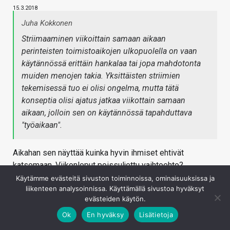
15.3.2018
Juha Kokkonen
Striimaaminen viikoittain samaan aikaan
perinteisten toimistoaikojen ulkopuolella on vaan
käytännössä erittäin hankalaa tai jopa mahdotonta
muiden menojen takia. Yksittäisten striimien
tekemisessä tuo ei olisi ongelma, mutta tätä
konseptia olisi ajatus jatkaa viikottain samaan
aikaan, jolloin sen on käytännössä tapahduttava
"työaikaan".
Aikahan sen näyttää kuinka hyvin ihmiset ehtivät
katsomaan. Viikonloput poissuljettu vaihtoehto?
Käytämme evästeitä sivuston toiminnoissa, ominaisuuksissa ja
Kirjaudu sisään vastataksesi
liikenteen analysoinnissa. Käyttämällä sivustoa hyväksyt
evästeiden käytön.
Ok
En hyväksy
Lisätietoja