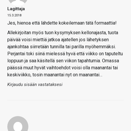
Lagittaja
15.3.2018
Jes, hienoa että lähdette kokeilemaan tätä formaattia!
Allekirjoitan myös tuon kysymyksen kellonajasta, tuota
päivää voisi miettiä jatkoa ajatellen jos lähetyksen
ajankohtaa siirretään tunnilla tai parilla myöhemmäksi.
Perjantai toki siinä mielessä hyvä että viikko on taputeltu
loppuun ja saa käsitellä sen viikon tapahtumia. Omassa
päässä muut hyvät vaihtoehdot voisi olla maanantai tai
keskiviikko, tosin maanantai nyt on maanantai…
Kirjaudu sisään vastataksesi