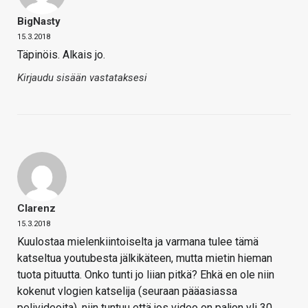
BigNasty
15.3.2018
Täpinöis. Alkais jo.
Kirjaudu sisään vastataksesi
Clarenz
15.3.2018
Kuulostaa mielenkiintoiselta ja varmana tulee tämä
katseltua youtubesta jälkikäteen, mutta mietin hieman
tuota pituutta. Onko tunti jo liian pitkä? Ehkä en ole niin
kokenut vlogien katselija (seuraan pääasiassa
pelivideoita), niin tuntuu että jos video on paljon yli 30