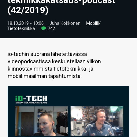
ARTIKKELIT
(42/2019)
VIDEOT
18.10.2019 - 10:06
Juha Kokkonen
Mobiili
/
Tietotekniikka
742
TECHBBS
TIETOA
io-techin suorana lähetettävässä
HINTA.FI
videopodcastissa keskustellaan viikon
kiinnostavimmista tietotekniikka- ja
KAUPPA
mobiilimaailman tapahtumista.
VAIHDA TEEMA
HAKU