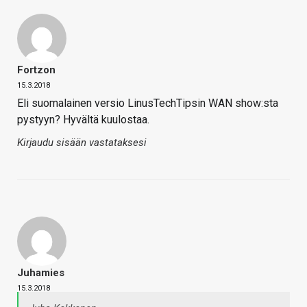
Fortzon
15.3.2018
Eli suomalainen versio LinusTechTipsin WAN show:sta
pystyyn? Hyvältä kuulostaa.
Kirjaudu sisään vastataksesi
Juhamies
15.3.2018