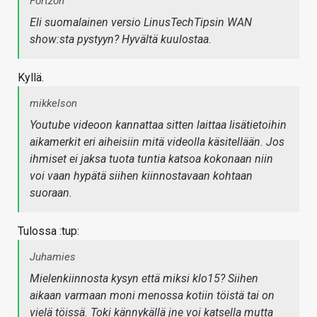
Fortzon
Eli suomalainen versio LinusTechTipsin WAN
show:sta pystyyn? Hyvältä kuulostaa.
Kyllä.
mikkelson
Youtube videoon kannattaa sitten laittaa lisätietoihin
aikamerkit eri aiheisiin mitä videolla käsitellään. Jos
ihmiset ei jaksa tuota tuntia katsoa kokonaan niin
voi vaan hypätä siihen kiinnostavaan kohtaan
suoraan.
Tulossa :tup:
Juhamies
Mielenkiinnosta kysyn että miksi klo15? Siihen
aikaan varmaan moni menossa kotiin töistä tai on
vielä töissä. Toki kännykällä jne voi katsella mutta