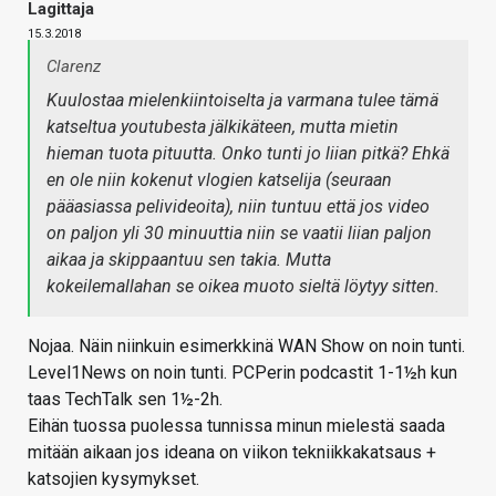
Lagittaja
15.3.2018
Clarenz
Kuulostaa mielenkiintoiselta ja varmana tulee tämä
katseltua youtubesta jälkikäteen, mutta mietin
hieman tuota pituutta. Onko tunti jo liian pitkä? Ehkä
en ole niin kokenut vlogien katselija (seuraan
pääasiassa pelivideoita), niin tuntuu että jos video
on paljon yli 30 minuuttia niin se vaatii liian paljon
aikaa ja skippaantuu sen takia. Mutta
kokeilemallahan se oikea muoto sieltä löytyy sitten.
Nojaa. Näin niinkuin esimerkkinä WAN Show on noin tunti.
Level1News on noin tunti. PCPerin podcastit 1-1½h kun
taas TechTalk sen 1½-2h.
Eihän tuossa puolessa tunnissa minun mielestä saada
mitään aikaan jos ideana on viikon tekniikkakatsaus +
katsojien kysymykset.