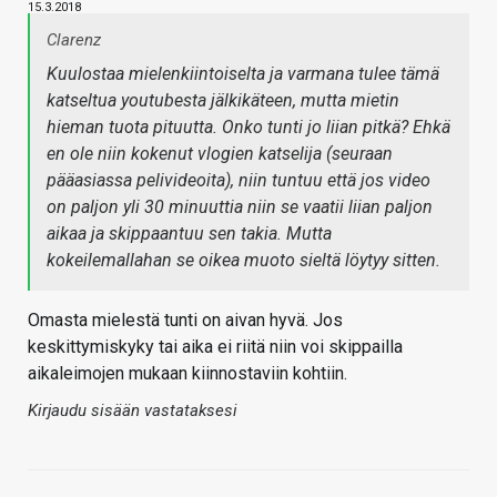
15.3.2018
Clarenz
Kuulostaa mielenkiintoiselta ja varmana tulee tämä
katseltua youtubesta jälkikäteen, mutta mietin
hieman tuota pituutta. Onko tunti jo liian pitkä? Ehkä
en ole niin kokenut vlogien katselija (seuraan
pääasiassa pelivideoita), niin tuntuu että jos video
on paljon yli 30 minuuttia niin se vaatii liian paljon
aikaa ja skippaantuu sen takia. Mutta
kokeilemallahan se oikea muoto sieltä löytyy sitten.
Omasta mielestä tunti on aivan hyvä. Jos
keskittymiskyky tai aika ei riitä niin voi skippailla
aikaleimojen mukaan kiinnostaviin kohtiin.
Kirjaudu sisään vastataksesi