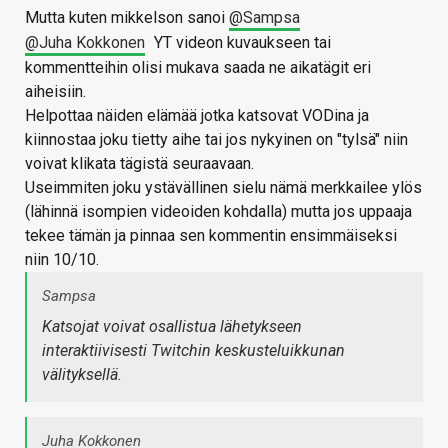
Mutta kuten mikkelson sanoi
@Sampsa
@Juha Kokkonen
YT videon kuvaukseen tai
kommentteihin olisi mukava saada ne aikatägit eri
aiheisiin.
Helpottaa näiden elämää jotka katsovat VODina ja
kiinnostaa joku tietty aihe tai jos nykyinen on "tylsä" niin
voivat klikata tägistä seuraavaan.
Useimmiten joku ystävällinen sielu nämä merkkailee ylös
(lähinnä isompien videoiden kohdalla) mutta jos uppaaja
tekee tämän ja pinnaa sen kommentin ensimmäiseksi
niin 10/10.
Sampsa
Katsojat voivat osallistua lähetykseen
interaktiivisesti Twitchin keskusteluikkunan
välityksellä.
Juha Kokkonen