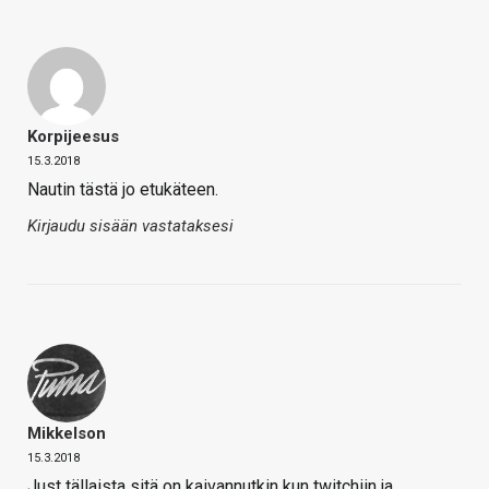
Korpijeesus
15.3.2018
Nautin tästä jo etukäteen.
Kirjaudu sisään vastataksesi
Mikkelson
15.3.2018
Just tällaista sitä on kaivannutkin kun twitchiin ja