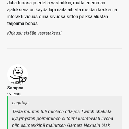
Juha tuossa jo edellä vastailikin, mutta enemmän
ajatuksena on käydä läpi näitä aiheita meidän kesken ja
interaktiivisuus siinä sivussa sitten pelkkä alustan
tarjoama bonus.
Kirjaudu sisään vastataksesi
Sampsa
15.3.2018
Lagittaja
Tästä muuten tuli mieleen että
jos
Twitch chätistä
kysymysten poimiminen ei toimi luontevasti livenä
niin esimerkkinä mainitsen Gamers Nexusin "Ask