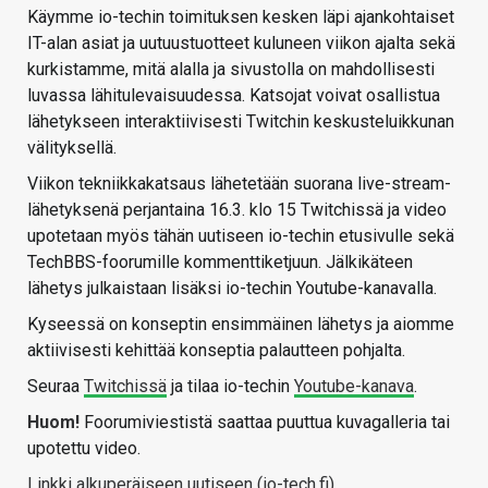
Käymme io-techin toimituksen kesken läpi ajankohtaiset
IT-alan asiat ja uutuustuotteet kuluneen viikon ajalta sekä
kurkistamme, mitä alalla ja sivustolla on mahdollisesti
luvassa lähitulevaisuudessa. Katsojat voivat osallistua
lähetykseen interaktiivisesti Twitchin keskusteluikkunan
välityksellä.
Viikon tekniikkakatsaus lähetetään suorana live-stream-
lähetyksenä perjantaina 16.3. klo 15 Twitchissä ja video
upotetaan myös tähän uutiseen io-techin etusivulle sekä
TechBBS-foorumille kommenttiketjuun. Jälkikäteen
lähetys julkaistaan lisäksi io-techin Youtube-kanavalla.
Kyseessä on konseptin ensimmäinen lähetys ja aiomme
aktiivisesti kehittää konseptia palautteen pohjalta.
Seuraa
Twitchissä
ja tilaa io-techin
Youtube-kanava
.
Huom!
Foorumiviestistä saattaa puuttua kuvagalleria tai
upotettu video.
Linkki alkuperäiseen uutiseen (io-tech.fi)