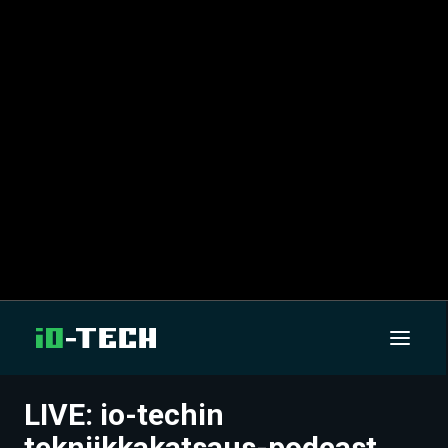
LIVE: io-techin
UUTISET
tekniikkakatsaus-podcast