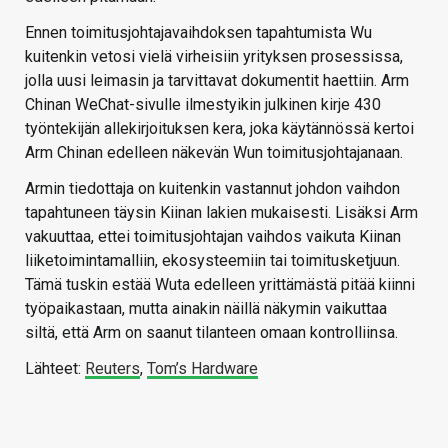
Ennen toimitusjohtajavaihdoksen tapahtumista Wu
kuitenkin vetosi vielä virheisiin yrityksen prosessissa,
jolla uusi leimasin ja tarvittavat dokumentit haettiin. Arm
Chinan WeChat-sivulle ilmestyikin julkinen kirje 430
työntekijän allekirjoituksen kera, joka käytännössä kertoi
Arm Chinan edelleen näkevän Wun toimitusjohtajanaan.
Armin tiedottaja on kuitenkin vastannut johdon vaihdon
tapahtuneen täysin Kiinan lakien mukaisesti. Lisäksi Arm
vakuuttaa, ettei toimitusjohtajan vaihdos vaikuta Kiinan
liiketoimintamalliin, ekosysteemiin tai toimitusketjuun.
Tämä tuskin estää Wuta edelleen yrittämästä pitää kiinni
työpaikastaan, mutta ainakin näillä näkymin vaikuttaa
siltä, että Arm on saanut tilanteen omaan kontrolliinsa.
Lähteet:
Reuters
,
Tom’s Hardware