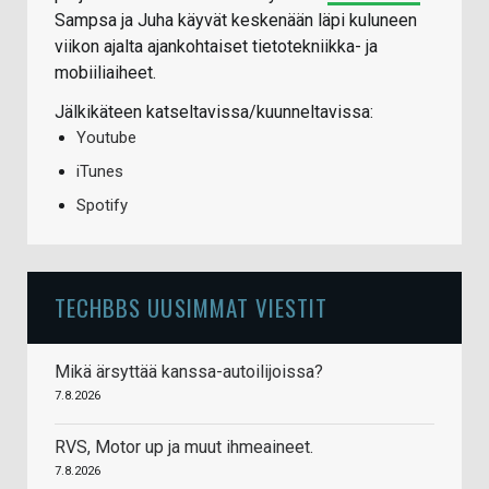
Sampsa ja Juha käyvät keskenään läpi kuluneen
viikon ajalta ajankohtaiset tietotekniikka- ja
mobiiliaiheet.
Jälkikäteen katseltavissa/kuunneltavissa:
Youtube
iTunes
Spotify
TECHBBS UUSIMMAT VIESTIT
Mikä ärsyttää kanssa-autoilijoissa?
7.8.2026
RVS, Motor up ja muut ihmeaineet.
7.8.2026