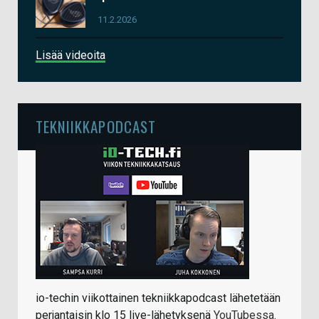
11.2.2026
Lisää videoita
TEKNIIKKAPODCAST
io-techin viikottainen tekniikkapodcast lähetetään
perjantaisin klo 15 live-lähetyksenä
YouTubessa
.