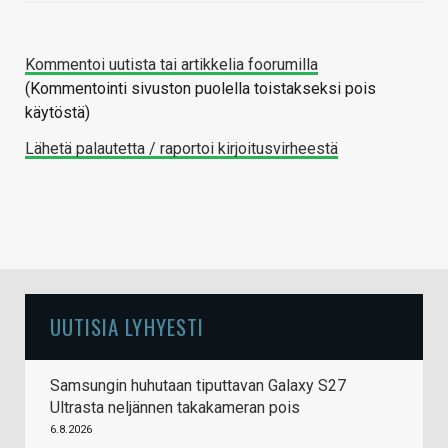
Kommentoi uutista tai artikkelia foorumilla
(Kommentointi sivuston puolella toistakseksi pois
käytöstä)
Lähetä palautetta / raportoi kirjoitusvirheestä
UUTISIA LYHYESTI
Samsungin huhutaan tiputtavan Galaxy S27
Ultrasta neljännen takakameran pois
6.8.2026