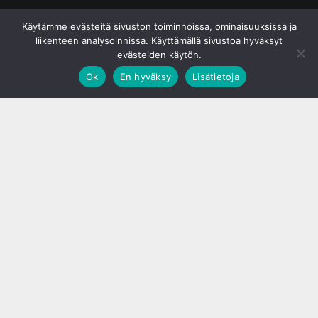
© S&J Media Oy
Käytämme evästeitä sivuston toiminnoissa, ominaisuuksissa ja
liikenteen analysoinnissa. Käyttämällä sivustoa hyväksyt
evästeiden käytön.
Ok
En hyväksy
Lisätietoja
;