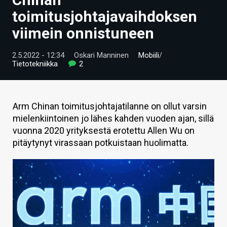
ARTIKKELIT
toimitusjohtajavaihdoksen
viimein onnistuneen
VIDEOT
TECHBBS
2.5.2022 - 12:34
Oskari Manninen
Mobiili
/
Tietotekniikka
2
TIETOA
HINTA.FI
Arm Chinan toimitusjohtajatilanne on ollut varsin
mielenkiintoinen jo lähes kahden vuoden ajan, sillä
KAUPPA
vuonna 2020 yrityksestä erotettu Allen Wu on
VAIHDA TEEMA
pitäytynyt virassaan potkuistaan huolimatta.
HAKU