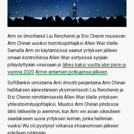
Arm on ilmoittanut Liu Renchenin ja Eric Chenin nousevan
Arm Chinan uusiksi toimitusjohtajiksi Allen Wun tilalle.
Samalla Arm on käytännössä saanut yrityksen jälleen
omaan kontrolliinsa Allen Wun siirtyessä syrjään
pitäydyttyään virassaan jo
lähes kaksi vuotta alun perin jo
vuonna 2020
Armin antamien potkujensa jälkeen
.
SoftBankin omistama Arm ilmoitti perjantaina Arm Chinan
hallituksen äänestäneen yksimielisesti Liu Renchenin ja
Eric Chenin nimittämisestä Allen Wun tilalle yrityksen
yhteistoimitusjohtajiksi. Muutos Arm Chinan johdossa
lähti liikkeelle jo aiemmin, kun Arm vei asian oikeuteen
saadakseen uusia yrityksen leiman, jonka hallinnan
vuoksi Wu oli pystynyt virkansa irtisanomisen jälkeen
edelleen pitämään.