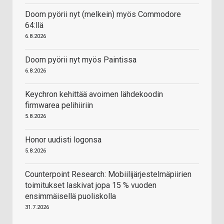
Doom pyörii nyt (melkein) myös Commodore
64:llä
6.8.2026
Doom pyörii nyt myös Paintissa
6.8.2026
Keychron kehittää avoimen lähdekoodin
firmwarea pelihiiriin
5.8.2026
Honor uudisti logonsa
5.8.2026
Counterpoint Research: Mobiilijärjestelmäpiirien
toimitukset laskivat jopa 15 % vuoden
ensimmäisellä puoliskolla
31.7.2026