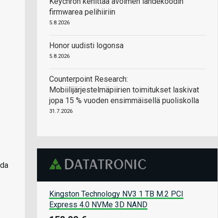
Keychron kehittää avoimen lähdekoodin
firmwarea pelihiiriin
5.8.2026
Honor uudisti logonsa
5.8.2026
Counterpoint Research:
Mobiilijärjestelmäpiirien toimitukset laskivat
jopa 15 % vuoden ensimmäisellä puoliskolla
31.7.2026
oda
Kingston Technology NV3 1 TB M.2 PCI
Express 4.0 NVMe 3D NAND