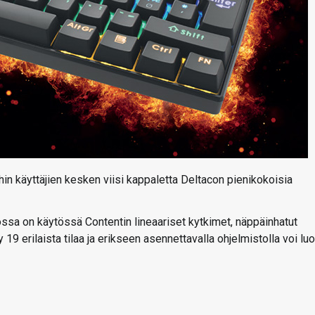
n käyttäjien kesken viisi kappaletta Deltacon pienikokoisia
ssa on käytössä Contentin lineaariset kytkimet, näppäinhatut
9 erilaista tilaa ja erikseen asennettavalla ohjelmistolla voi lu