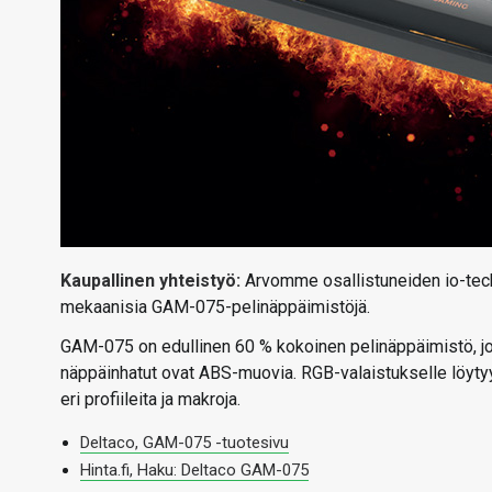
Kaupallinen yhteistyö:
Arvomme osallistuneiden io-techi
mekaanisia GAM-075-pelinäppäimistöjä.
GAM-075 on edullinen 60 % kokoinen pelinäppäimistö, jo
näppäinhatut ovat ABS-muovia. RGB-valaistukselle löytyy 1
eri profiileita ja makroja.
Deltaco, GAM-075 -tuotesivu
Hinta.fi, Haku: Deltaco GAM-075