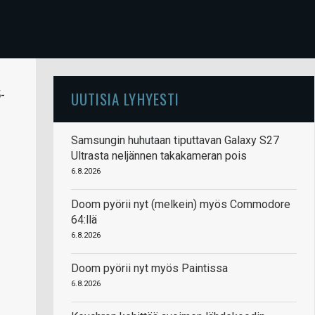
-
UUTISIA LYHYESTI
Samsungin huhutaan tiputtavan Galaxy S27
Ultrasta neljännen takakameran pois
6.8.2026
Doom pyörii nyt (melkein) myös Commodore
64:llä
6.8.2026
Doom pyörii nyt myös Paintissa
6.8.2026