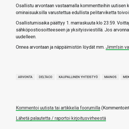
Osallistu arvontaan vastaamalla kommentteihin uutisen 
ominaisuuksilla varustettua edullista pelitarviketta toiv
Osallistumisaika päättyy 1. marraskuuta klo 23:59. Voittaj
sähköpostiosoitteeseen ja yksityisviestillä. Jos arvonnan
uudelleen.
Onnea arvontaan ja näppäimistön löydät mm.
Jimm’sin va
ARVONTA
DELTACO
KAUPALLINEN YHTEISTYÖ
MAINOS
MEK
Kommentoi uutista tai artikkelia foorumilla
(Kommentointi 
Lähetä palautetta / raportoi kirjoitusvirheestä