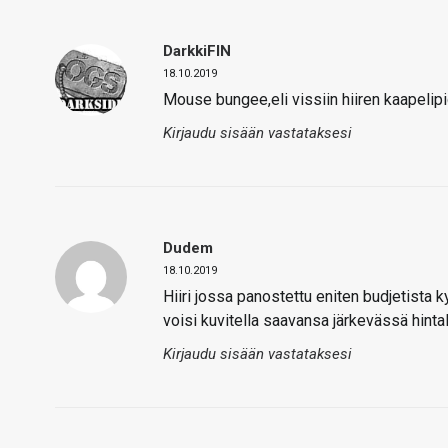
DarkkiFIN
18.10.2019
Mouse bungee,eli vissiin hiiren kaapeli
Kirjaudu sisään vastataksesi
Dudem
18.10.2019
Hiiri jossa panostettu eniten budjetista 
voisi kuvitella saavansa järkevässä hint
Kirjaudu sisään vastataksesi