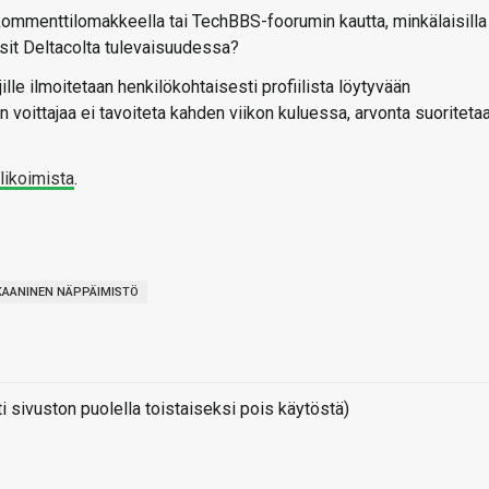
kommenttilomakkeella tai TechBBS-foorumin kautta, minkälaisilla
oisit Deltacolta tulevaisuudessa?
ille ilmoitetaan henkilökohtaisesti profiilista löytyvään
 voittajaa ei tavoiteta kahden viikon kuluessa, arvonta suoriteta
likoimista
.
AANINEN NÄPPÄIMISTÖ
sivuston puolella toistaiseksi pois käytöstä)