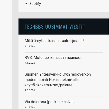
Spotify
TECHBBS UUSIMMAT VIESTIT
Mikä ärsyttää kanssa-autoilijoissa?
7.8.2026
RVS, Motor up ja muut ihmeaineet.
7.8.2026
Suomen Yhteisverkko Oy:n radioverkon
modernisointi Nokian tekniikalla
käyttäjäkokemukset/palaute
7.8.2026
Via dolorosa (pelikone halvalla)
7.8.2026