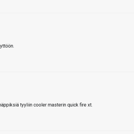
äyttöön.
piksiä tyyliin cooler masterin quick fire xt.