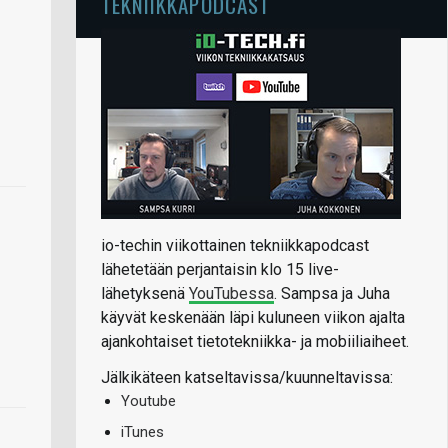
TEKNIIKKAPODCAST
io-techin viikottainen tekniikkapodcast
lähetetään perjantaisin klo 15 live-
lähetyksenä
YouTubessa
. Sampsa ja Juha
käyvät keskenään läpi kuluneen viikon ajalta
ajankohtaiset tietotekniikka- ja mobiiliaiheet.
Jälkikäteen katseltavissa/kuunneltavissa:
Youtube
iTunes