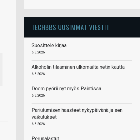
TECHBBS UUSIMMAT VIESTIT
Suosittele kirjaa
6.8.2026
Alkoholin tilaaminen ulkomailta netin kautta
6.8.2026
Doom pyörii nyt myös Paintissa
6.8.2026
Pariutumisen haasteet nykypäivänä ja sen
vaikutukset
6.8.2026
Perunalastut