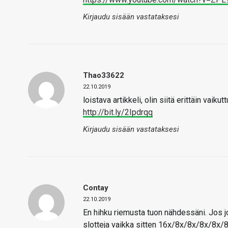
Kirjaudu sisään vastataksesi
Thao33622
22.10.2019
loistava artikkeli, olin siitä erittäin vaik
http://bit.ly/2Ipdrqq
Kirjaudu sisään vastataksesi
Contay
22.10.2019
En hihku riemusta tuon nähdessäni. Jos j
slotteja vaikka sitten 16x/8x/8x/8x/8x/8x