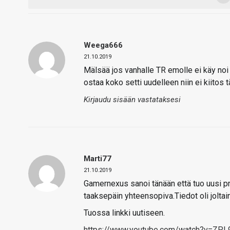
Weega666
21.10.2019
Mälsää jos vanhalle TR emolle ei käy noi 
ostaa koko setti uudelleen niin ei kiitos tä
Kirjaudu sisään vastataksesi
Marti77
21.10.2019
Gamernexus sanoi tänään että tuo uusi pr
taaksepäin yhteensopiva.Tiedot oli joltai
Tuossa linkki uutiseen.
https://www.youtube.com/watch?v=ZPL