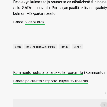
Emolevyn kulmassa ja reunassa on nähtävissä 6-pinninen P
sekä SATA-liitinrivistö. Piirisarjan päällä aktiivinen jäähdy
kolmen M.2-paikan päälle.
Lähde:
VideoCardz
AMD
RYZEN THREADRIPPER
TRX40
ZEN 2
Kommentoi uutista tai artikkelia foorumilla
(Kommentointi 
Lähetä palautetta / raportoi kirjoitusvirheestä
5
1