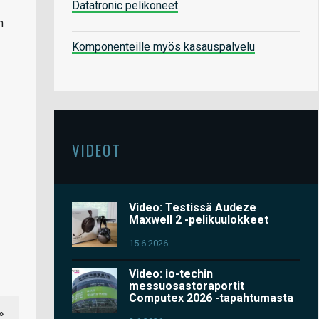
Datatronic pelikoneet
n
Komponenteille myös kasauspalvelu
VIDEOT
Video: Testissä Audeze
Maxwell 2 -pelikuulokkeet
15.6.2026
Video: io-techin
messuosastoraportit
Computex 2026 -tapahtumasta
»