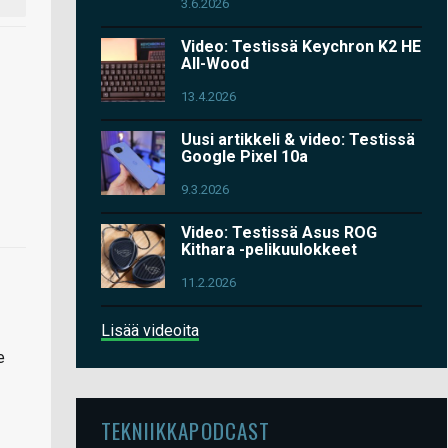
3.6.2026
Video: Testissä Keychron K2 HE
All-Wood
13.4.2026
Uusi artikkeli & video: Testissä
Google Pixel 10a
9.3.2026
Video: Testissä Asus ROG
Kithara -pelikuulokkeet
11.2.2026
Lisää videoita
e
TEKNIIKKAPODCAST