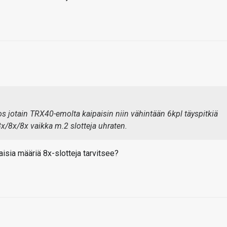
 jotain TRX40-emolta kaipaisin niin vähintään 6kpl täyspitkiä
8x/8x/8x vaikka m.2 slotteja uhraten.
aisia määriä 8x-slotteja tarvitsee?