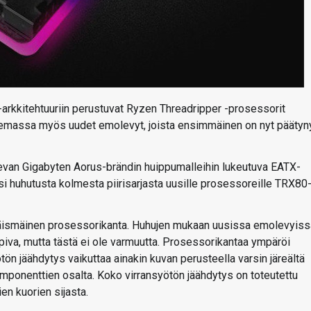
arkkitehtuuriin perustuvat Ryzen Threadripper -prosessorit
semassa myös uudet emolevyt, joista ensimmäinen on nyt päätyn
van Gigabyten Aorus-brändin huippumalleihin lukeutuva EATX-
i huhutusta kolmesta piirisarjasta uusille prosessoreille TRX80-
iläismäinen prosessorikanta. Huhujen mukaan uusissa emolevyiss
opiva, mutta tästä ei ole varmuutta. Prosessorikantaa ympäröi
n jäähdytys vaikuttaa ainakin kuvan perusteella varsin järeältä
 komponenttien osalta. Koko virransyötön jäähdytys on toteutettu
en kuorien sijasta.