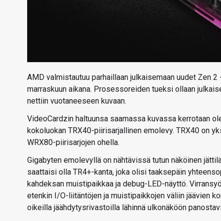
AMD valmistautuu parhaillaan julkaisemaan uudet Zen 2 -
marraskuun aikana. Prosessoreiden tueksi ollaan julkai
nettiin vuotaneeseen kuvaan.
VideoCardzin haltuunsa saamassa kuvassa kerrotaan ole
kokoluokan TRX40-piirisarjallinen emolevy. TRX40 on yks
WRX80-piirisarjojen ohella.
Gigabyten emolevyllä on nähtävissä tutun näköinen jätt
saattaisi olla TR4+-kanta, joka olisi taaksepäin yhteens
kahdeksan muistipaikkaa ja debug-LED-näyttö. Virransyötö
etenkin I/O-liitäntöjen ja muistipaikkojen väliin jäävien
oikeilla jäähdytysrivastoilla lähinnä ulkonäköön panostavi