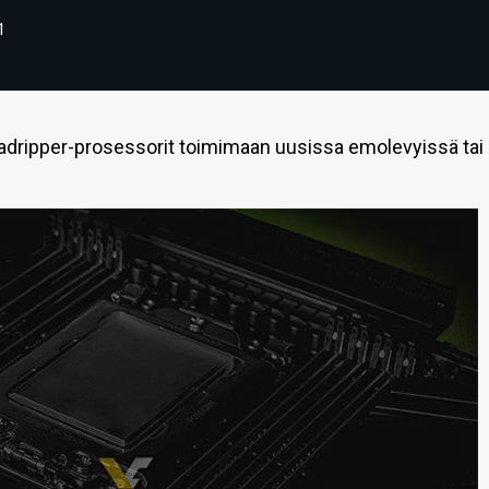
1
readripper-prosessorit toimimaan uusissa emolevyissä tai