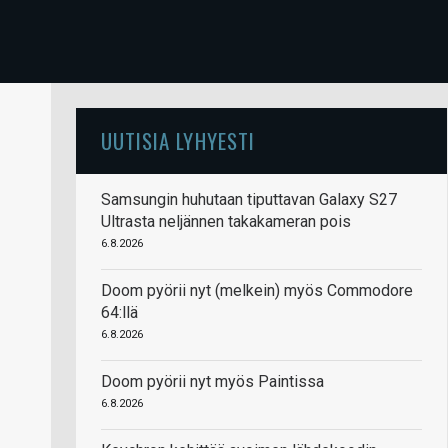
UUTISIA LYHYESTI
Samsungin huhutaan tiputtavan Galaxy S27
Ultrasta neljännen takakameran pois
6.8.2026
Doom pyörii nyt (melkein) myös Commodore
64:llä
6.8.2026
Doom pyörii nyt myös Paintissa
6.8.2026