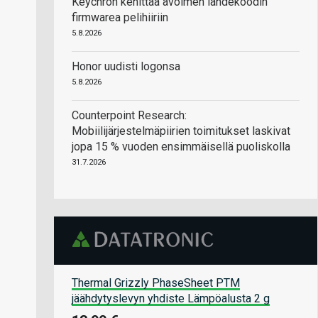
Keychron kehittää avoimen lähdekoodin
firmwarea pelihiiriin
5.8.2026
Honor uudisti logonsa
5.8.2026
Counterpoint Research:
Mobiilijärjestelmäpiirien toimitukset laskivat
jopa 15 % vuoden ensimmäisellä puoliskolla
31.7.2026
Thermal Grizzly PhaseSheet PTM
jäähdytyslevyn yhdiste Lämpöalusta 2 g