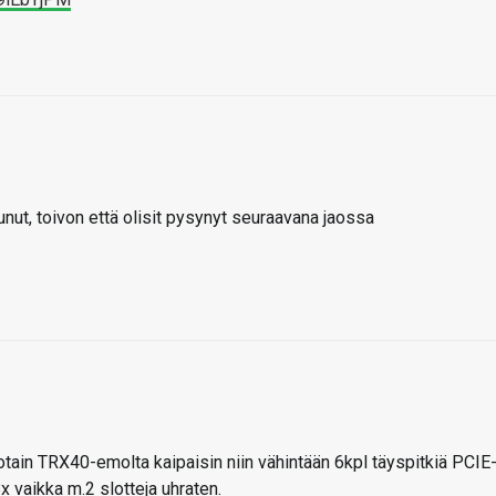
uttunut, toivon että olisit pysynyt seuraavana jaossa
otain TRX40-emolta kaipaisin niin vähintään 6kpl täyspitkiä PCIE
 vaikka m.2 slotteja uhraten.