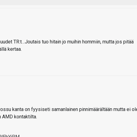
uudet TR:t…Joutais tuo hitain jo muihin hommiin, mutta jos pitää
llä kertaa.
ossu kanta on fyysiseti samanlainen pinnimäärältään mutta ei ol
n AMD kontaktilta.
9lEbYjPM