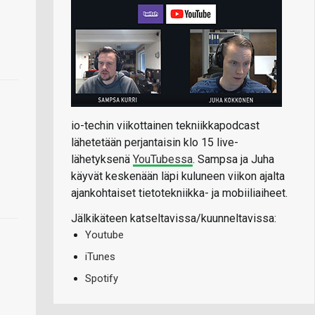
io-techin viikottainen tekniikkapodcast
lähetetään perjantaisin klo 15 live-
lähetyksenä
YouTubessa
. Sampsa ja Juha
käyvät keskenään läpi kuluneen viikon ajalta
ajankohtaiset tietotekniikka- ja mobiiliaiheet.
Jälkikäteen katseltavissa/kuunneltavissa:
Youtube
iTunes
Spotify