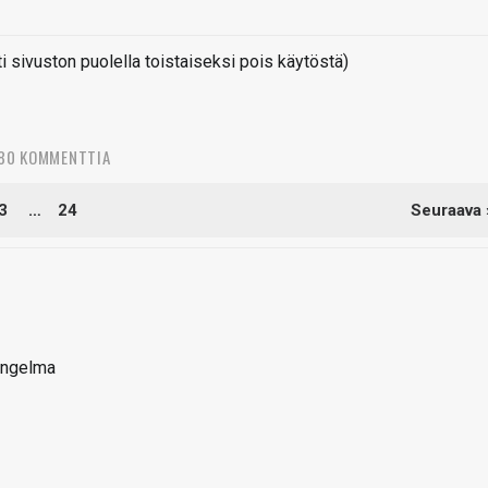
sivuston puolella toistaiseksi pois käytöstä)
180 KOMMENTTIA
3
…
24
Seuraava 
 Ongelma