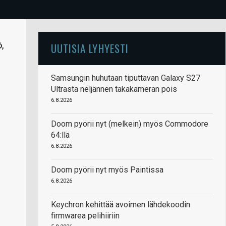
,
UUTISIA LYHYESTI
Samsungin huhutaan tiputtavan Galaxy S27
Ultrasta neljännen takakameran pois
6.8.2026
Doom pyörii nyt (melkein) myös Commodore
64:llä
6.8.2026
Doom pyörii nyt myös Paintissa
6.8.2026
Keychron kehittää avoimen lähdekoodin
firmwarea pelihiiriin