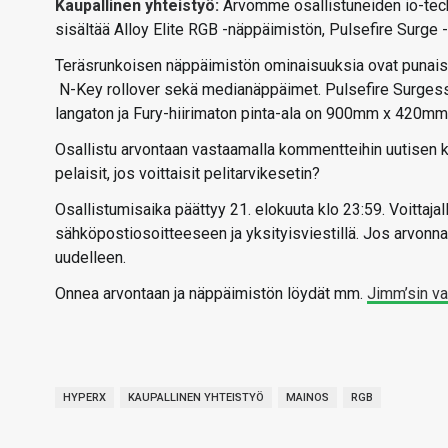
Kaupallinen yhteistyö:
Arvomme osallistuneiden io-techi
sisältää Alloy Elite RGB -näppäimistön, Pulsefire Surge -
Teräsrunkoisen näppäimistön ominaisuuksia ovat punaiset
N-Key rollover sekä medianäppäimet. Pulsefire Surgess
langaton ja Fury-hiirimaton pinta-ala on 900mm x 420mm. 
Osallistu arvontaan vastaamalla kommentteihin uutisen
pelaisit, jos voittaisit pelitarvikesetin?
Osallistumisaika päättyy 21. elokuuta klo 23:59. Voittajal
sähköpostiosoitteeseen ja yksityisviestillä. Jos arvonnan
uudelleen.
Onnea arvontaan ja näppäimistön löydät mm.
Jimm’sin va
HYPERX
KAUPALLINEN YHTEISTYÖ
MAINOS
RGB