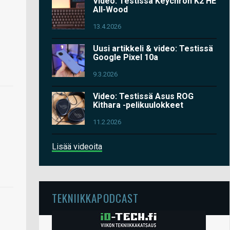
Video: Testissä Keychron K2 HE
All-Wood
13.4.2026
Uusi artikkeli & video: Testissä
Google Pixel 10a
9.3.2026
Video: Testissä Asus ROG
Kithara -pelikuulokkeet
11.2.2026
Lisää videoita
TEKNIIKKAPODCAST