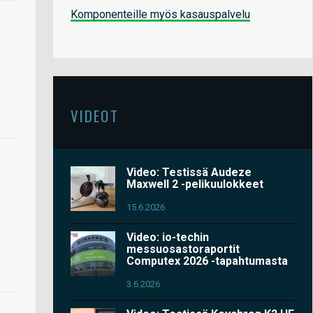
Komponenteille myös kasauspalvelu
VIDEOT
Video: Testissä Audeze
Maxwell 2 -pelikuulokkeet
15.6.2026
Video: io-techin
messuosastoraportit
Computex 2026 -tapahtumasta
3.6.2026