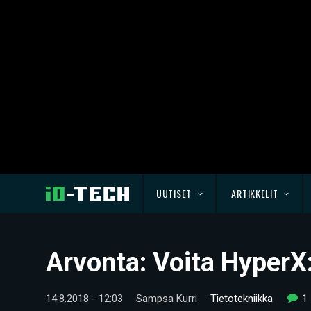
UUTISET
ARTIKKELIT
Arvonta: Voita HyperX:
14.8.2018 - 12:03
Sampsa Kurri
Tietotekniikka
1 