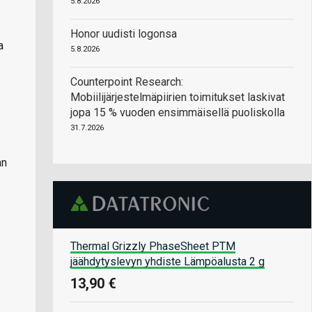
5.8.2026
Honor uudisti logonsa
a
5.8.2026
Counterpoint Research:
Mobiilijärjestelmäpiirien toimitukset laskivat
jopa 15 % vuoden ensimmäisellä puoliskolla
31.7.2026
an
Thermal Grizzly PhaseSheet PTM
jäähdytyslevyn yhdiste Lämpöalusta 2 g
13,90 €