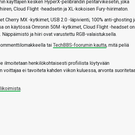
n käyttäjien kesken HyperX-pelibrändin pelitarvikesetin, joka
hiiren, Cloud Flight -headsetin ja XL-kokoisen Fury-hiirimaton.
 Cherry MX -kytkimet, USB 2.0 -läpivienti, 100% anti-ghosting j
a on käytössä Omronin 50M -kytkimet, Cloud Flight -headset on
Näppäimistö ja hiiri ovat varustettu RGB-valaistuksella.
 kommenttilomakkeella tai
TechBBS-foorumin kautta
, mitä peliä
le ilmoitetaan henkilökohtaisesti profiilista löytyvään
 voittajaa ei tavoiteta kahden viikon kuluessa, arvonta suoriteta
likoimista
.