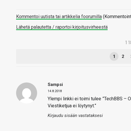
Kommentoi uutista tai artikkelia foorumilla
(Kommentointi 
Lähetä palautetta / raportoi kirjoitusvirheestä
1 
1
2
Sampsi
14.8.2018
Ylempi linkki ei toimi tulee ”TechBBS –
Viestiketjua ei löytynyt.”
Kirjaudu sisään vastataksesi