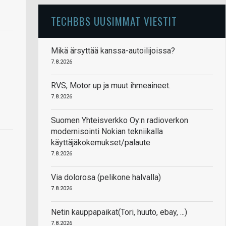
TECHBBS UUSIMMAT VIESTIT
Mikä ärsyttää kanssa-autoilijoissa?
7.8.2026
RVS, Motor up ja muut ihmeaineet.
7.8.2026
Suomen Yhteisverkko Oy:n radioverkon
modernisointi Nokian tekniikalla
käyttäjäkokemukset/palaute
7.8.2026
Via dolorosa (pelikone halvalla)
7.8.2026
Netin kauppapaikat(Tori, huuto, ebay, ...)
7.8.2026