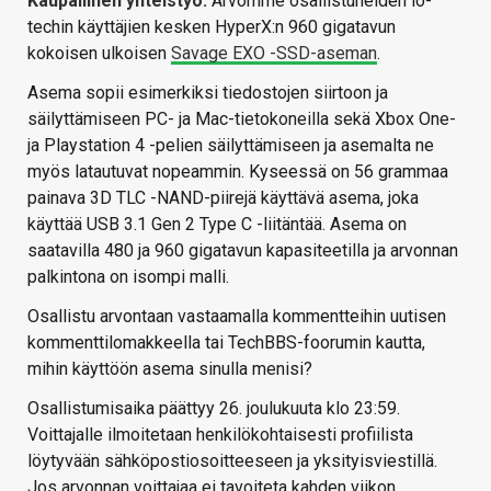
Kaupallinen yhteistyö:
Arvomme osallistuneiden io-
techin käyttäjien kesken HyperX:n 960 gigatavun
kokoisen ulkoisen
Savage EXO -SSD-aseman
.
Asema sopii esimerkiksi tiedostojen siirtoon ja
säilyttämiseen PC- ja Mac-tietokoneilla sekä Xbox One-
ja Playstation 4 -pelien säilyttämiseen ja asemalta ne
myös latautuvat nopeammin. Kyseessä on 56 grammaa
painava 3D TLC -NAND-piirejä käyttävä asema, joka
käyttää USB 3.1 Gen 2 Type C -liitäntää. Asema on
saatavilla 480 ja 960 gigatavun kapasiteetilla ja arvonnan
palkintona on isompi malli.
Osallistu arvontaan vastaamalla kommentteihin uutisen
kommenttilomakkeella tai TechBBS-foorumin kautta,
mihin käyttöön asema sinulla menisi?
Osallistumisaika päättyy 26. joulukuuta klo 23:59.
Voittajalle ilmoitetaan henkilökohtaisesti profiilista
löytyvään sähköpostiosoitteeseen ja yksityisviestillä.
Jos arvonnan voittajaa ei tavoiteta kahden viikon