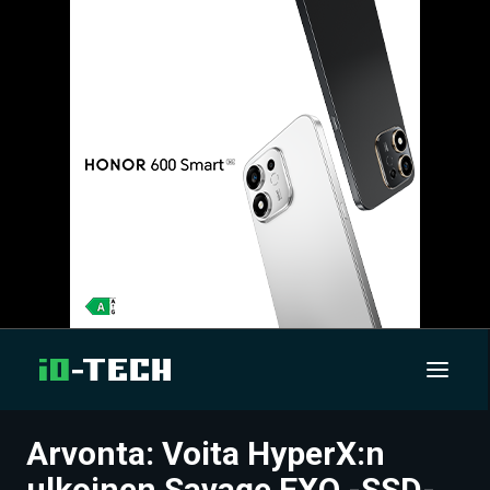
Arvonta: Voita HyperX:n
UUTISET
ulkoinen Savage EXO -SSD-