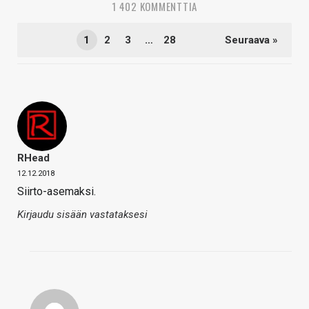
1 402 KOMMENTTIA
1
2
3
…
28
Seuraava »
RHead
12.12.2018
Siirto-asemaksi.
Kirjaudu sisään vastataksesi