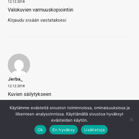
12.12.2018
Valokuvien varmuuskopiointiin
Kirjaudu sisään vastataksesi
Jerba_
12.12.2018
Kuvien säilytykseen
Kirjaudu sisään vastataksesi
Käytämme evästeitä sivuston toiminnoissa, ominaisuuksissa ja
liikenteen analysoinnissa. Käyttämällä sivustoa hyväksyt
evästeiden käytön.
Ok
En hyväksy
Lisätietoja