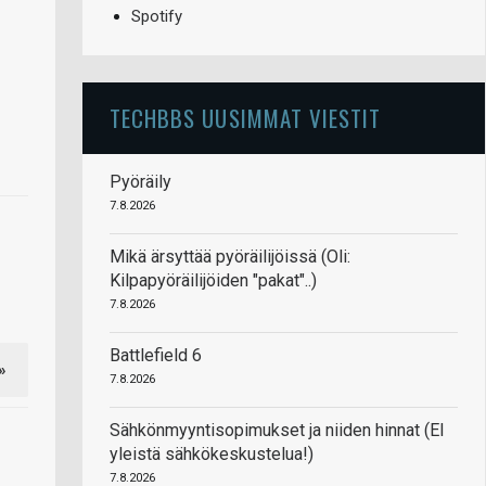
Spotify
TECHBBS UUSIMMAT VIESTIT
Pyöräily
7.8.2026
Mikä ärsyttää pyöräilijöissä (Oli:
Kilpapyöräilijöiden "pakat"..)
7.8.2026
Battlefield 6
»
7.8.2026
Sähkönmyyntisopimukset ja niiden hinnat (EI
yleistä sähkökeskustelua!)
7.8.2026