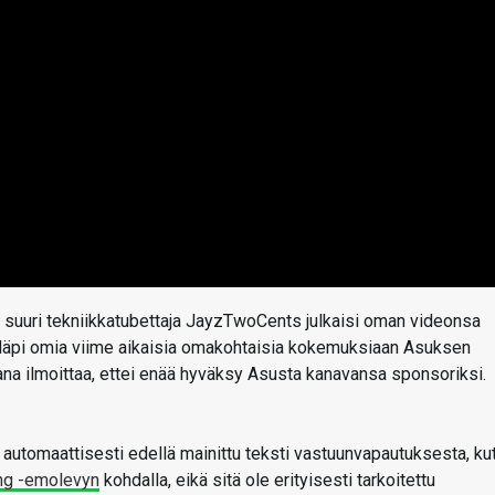
suuri tekniikkatubettaja JayzTwoCents julkaisi oman videonsa
äy läpi omia viime aikaisia omakohtaisia kokemuksiaan Asuksen
na ilmoittaa, ettei enää hyväksy Asusta kanavansa sponsoriksi.
utomaattisesti edellä mainittu teksti vastuunvapautuksesta, ku
ng -emolevyn
kohdalla, eikä sitä ole erityisesti tarkoitettu