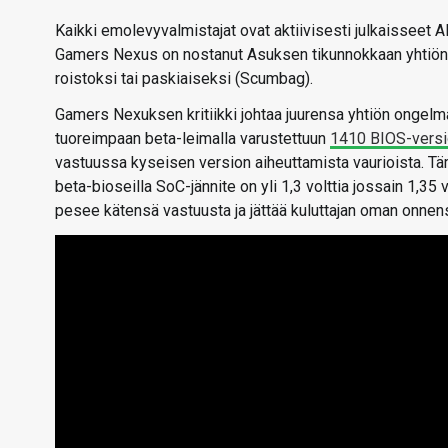
Kaikki emolevyvalmistajat ovat aktiivisesti julkaisseet
Gamers Nexus on nostanut Asuksen tikunnokkaan yhtiön t
roistoksi tai paskiaiseksi (Scumbag).
Gamers Nexuksen kritiikki johtaa juurensa yhtiön ongel
tuoreimpaan beta-leimalla varustettuun
1410 BIOS-vers
vastuussa kyseisen version aiheuttamista vaurioista. T
beta-bioseilla SoC-jännite on yli 1,3 volttia jossain 1,35
pesee kätensä vastuusta ja jättää kuluttajan oman onne