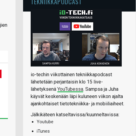
TEKNIIKKAPODCAST
jien
io-techin viikottainen tekniikkapodcast
lähetetään perjantaisin klo 15 live-
lähetyksenä
YouTubessa
. Sampsa ja Juha
käyvät keskenään läpi kuluneen viikon ajalta
ajankohtaiset tietotekniikka- ja mobiiliaiheet.
Jälkikäteen katseltavissa/kuunneltavissa:
Youtube
iTunes