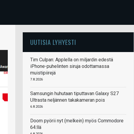
UUTISIA LYHYESTI
Tim Culpan: Applella on miljardin edestä
iPhone-puhelinten siruja odottamassa
muistipiirejä
7.8.2026
Samsungin huhutaan tiputtavan Galaxy S27
Ultrasta neljännen takakameran pois
6.8.2026
Doom pyörii nyt (melkein) myös Commodore
64:llä
6.8.2026