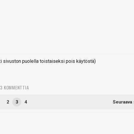
sivuston puolella toistaiseksi pois käytöstä)
53 KOMMENTTIA
1
2
3
4
Seuraava 