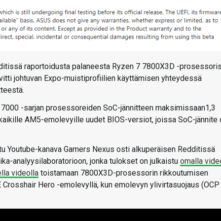
dditissä raportoidusta palaneesta Ryzen 7 7800X3D -prosessori
itti johtuvan Expo-muistiprofiilien käyttämisen yhteydessä
teestä.
 7000 -sarjan prosessoreiden SoC-jännitteen maksimissaan1,3
a kaikille AM5-emolevyille uudet BIOS-versiot, joissa SoC-jännite
nettu Youtube-kanava Gamers Nexus osti alkuperäisen Redditissä
ka-analyysilaboratorioon, jonka tulokset on julkaistu
omalla vide
lla videolla
toistamaan 7800X3D-prosessorin rikkoutumisen
Crosshair Hero -emolevyllä, kun emolevyn ylivirtasuojaus (OCP