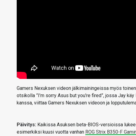
Gamers Nexuksen videon jälkimainingeissa myös toinen 
otsikolla ”I’m sorry Asus but you’re fired”, jossa Jay k
kanssa, viittaa Gamers Nexuksen videoon ja lopputulema
Päivitys:
Kaikissa Asuksen beta-BIOS-versioissa lukee a
esimerkiksi kuusi vuotta vanhan
ROG Strix B350-F Gami