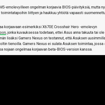
 AM5-emolevyilleen ongelman korjaavia BIOS-päivityksiä, mutta ny
oimintatapoihin liittyen ja haukkuu yhtiötä vapaasti suomennett
maa korjaavaan esimerkiksi X670E Crosshair Hero -emolevyn
ioon
, jonka kuvauksessa todetaan, ettei Asus anna takuuta tai ole
ämän lisäksi Gamers Nexus on testannut, että Asuksen uusimmill
 voltin tienoilla. Gamers Nexus ei sulata Asuksen toimintaa, jossa
nsa nojaan ongelmaa korjaavan beta-BIOS-version kanssa.