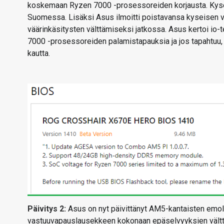
koskemaan Ryzen 7000 -prosessoreiden korjausta. Kyse
Suomessa. Lisäksi Asus ilmoitti poistavansa kyseisen
väärinkäsitysten välttämiseksi jatkossa. Asus kertoi io-
7000 -prosessoreiden palamistapauksia ja jos tapahtuu, n
kautta.
Päivitys 2:
Asus on nyt päivittänyt AM5-kantaisten emol
vastuuvapauslausekkeen kokonaan epäselvyyksien vältt