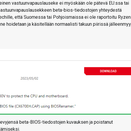
inen vastuunvapauslauseke ei myöskään ole pätevä EU:ssa tai
 vastuunvapauslausekkeen beta-bios-tiedostojen yhteydestä
techille, että Suomessa tai Pohjoismaissa ei ole raportoitu Ryzen
e hoidetaan ja käsitellään normaalisti takuun piirissä jälleenmyy
evyjensä beta-BIOS-tiedostojen kuvauksen ja poistanut
ämiseksi.