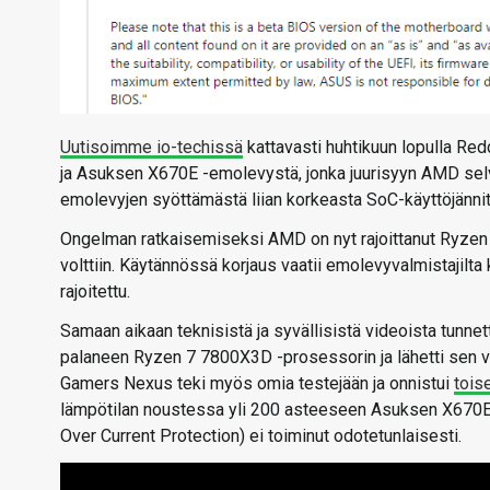
Uutisoimme io-techissä
kattavasti huhtikuun lopulla Re
ja Asuksen X670E -emolevystä, jonka juurisyyn AMD selv
emolevyjen syöttämästä liian korkeasta SoC-käyttöjännit
Ongelman ratkaisemiseksi AMD on nyt rajoittanut Ryzen
volttiin. Käytännössä korjaus vaatii emolevyvalmistajilt
rajoitettu.
Samaan aikaan teknisistä ja syvällisistä videoista tun
palaneen Ryzen 7 7800X3D -prosessorin ja lähetti sen vi
Gamers Nexus teki myös omia testejään ja onnistui
toise
lämpötilan noustessa yli 200 asteeseen Asuksen X670E 
Over Current Protection) ei toiminut odotetunlaisesti.