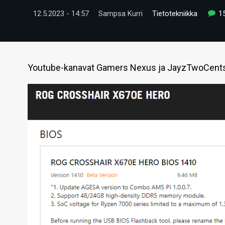
12.5.2023 - 14:57
Sampsa Kurri
Tietotekniikka
1
Youtube-kanavat Gamers Nexus ja JayzTwoCents o