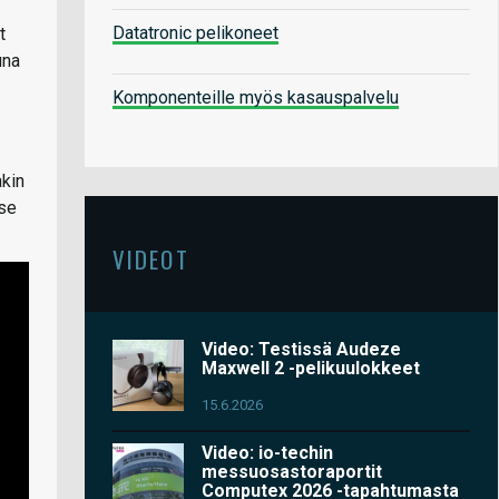
Datatronic pelikoneet
t
una
Komponenteille myös kasauspalvelu
akin
 se
VIDEOT
Video: Testissä Audeze
Maxwell 2 -pelikuulokkeet
15.6.2026
Video: io-techin
messuosastoraportit
Computex 2026 -tapahtumasta