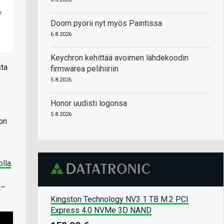
Doom pyörii nyt myös Paintissa
6.8.2026
Keychron kehittää avoimen lähdekoodin
sta
firmwarea pelihiiriin
5.8.2026
Honor uudisti logonsa
5.8.2026
 on
olla
.
 –
Kingston Technology NV3 1 TB M.2 PCI
Express 4.0 NVMe 3D NAND